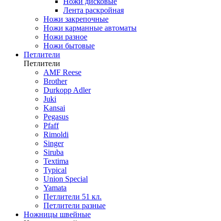
Ножи дисковые
Лента раскройная
Ножи закрепочные
Ножи карманные автоматы
Ножи разное
Ножи бытовые
Петлители
Петлители
AMF Reese
Brother
Durkopp Adler
Juki
Kansai
Pegasus
Pfaff
Rimoldi
Singer
Siruba
Textima
Typical
Union Special
Yamata
Петлители 51 кл.
Петлители разные
Ножницы швейные