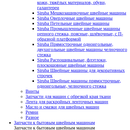
кожи, тяжёлых материалов, обуви,
галантереи
Siruba Мешкозашивочные швейные машины
Siruba Оверлочные швейные машины
Siruba Петельные швейные машины
Siruba Промышленные швейные машины
цепного стежка, поясные, шлёвочные, с П-
образной платформой
Siruba Прямострочные одноигольные,
двухигольные швейные машины челночного
стежка
Siruba Распошивальные, флэтлоки,
плоскошовные швейные машины
Siruba Швейные машины для декоративных
строчек
Siruba Швейные машины прямострочные,
одноигольные, челночного стежка
Винты
Запчасти для машин с обрезкой края ткани
Лента для раскройных ленточных машин
Масло и смазки для швейных машин
Ремни
Разное
Запчасти к бытовым швейным машинам
Запчасти к бытовым швейным машинам