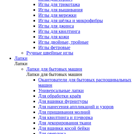
Иглы для трикотажа
Иглы для вышивания
Иглы для мережки
Иглы для шёлка и микрофибры
Иглы для джинса
Иглы для квилтинга
Иглы для кожи
Иглы двойные, тройные
Иглы фетровые
Ручные швейные иглы
Лапки
Лапки
Лапки для бытовых машин
Лапки для бытовых машин
Окантователи для бытовых распошивальных
машин
Универсальные лапки
Для обработки краёв
Для вшивки фурнитуры
Для нанесения аппликаций и узоров
Для пришивания молний
Для квилтинга и пэчворка
Для декорирования ткани
Для вшивки косой бейки
Для оверлока