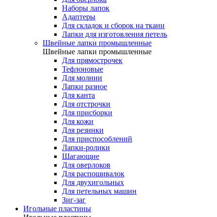
Наборы лапок
Адаптеры
Для складок и сборок на ткани
Лапки для изготовления петель
Швейные лапки промышленные
Швейные лапки промышленные
Для прямострочек
Тефлоновые
Для молнии
Лапки разное
Для канта
Для отстрочки
Для присборки
Для кожи
Для резинки
Для приспособлений
Лапки-ролики
Шагающие
Для оверлоков
Для распошивалок
Для двухигольных
Для петельных машин
Зиг-заг
Игольные пластины