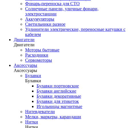
Фонарь-переноска для СТО
Солнечные панели, уличные фонари,
электростанции
Аккумуляторы
Светильники разное
Удлинители электрические, переносные катушки с
кабелем
Двигатели
Двигатели
Моторы бытовые
Расходники
Сервомоторы
Аксессуары
Аксессуары
Булавки
Булавки
Булавки портновские
Булавки английские
Булавки декоративные
Булавки для этикеток
Игольницы магнитные
Нитевдеватели
Мелки, маркеры, карандаши
Нитки
Нитки