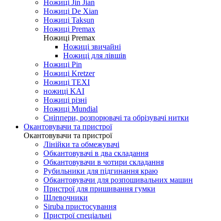
Ножиці Jin Jian
Ножиці De Xian
Ножиці Taksun
Ножиці Premax
Ножиці Premax
Ножиці звичайні
Ножиці для лівшів
Ножиці Pin
Ножиці Kretzer
Ножиці TEXI
ножиці KAI
Ножиці різні
Ножиці Mundial
Сніппери, розпорювачі та обрізувачі нитки
Окантовувачи та пристрої
Окантовувачи та пристрої
Лінійки та обмежувачі
Обкантовувачі в два складання
Обкантовувачи в чотири складання
Рубильники для підгинання краю
Обкантовувачи для розпошивальних машин
Пристрої для пришивання гумки
Шлевочники
Siruba пристосування
Пристрої спеціальні