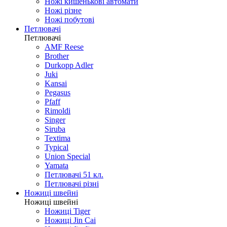
Ножі кишенькові автомати
Ножі різне
Ножі побутові
Петлювачі
Петлювачі
AMF Reese
Brother
Durkopp Adler
Juki
Kansai
Pegasus
Pfaff
Rimoldi
Singer
Siruba
Textima
Typical
Union Special
Yamata
Петлювачі 51 кл.
Петлювачі різні
Ножиці швейні
Ножиці швейні
Ножиці Tiger
Ножиці Jin Cai