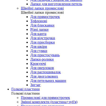
Лапки для виготовлення петель
Швейні лапки промислові
Швейні лапки промислові
Для прямострочек
Тефлонові
Для блискавки
Різні лапки
Для канта
Для відстрочки
Для присборки
Для шкіри
Для гумки
Для пристосувань
Лапки-ролики
Крокуючі
Для оверлоков
Для распошивалок
Для двоголкових
Для петельних машин
Зигзаг
Голкові пластини
Голкові пластини
Промислові для прямострочек
Змінні комплекти (пластина+зуб'я)