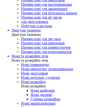
Промислові для оверлоков
Промислові для распошивалки
Промислові для закріпкових
Промислові для петельних машин
Промислові для зіг-загов
для двоголкових
Побутові пластини
Двигуни тканини
Двигуни тканини
Промислові для зиг-зага
Промислові для оверлоков
Промислові для прямострочек
Промислові для розпошивалок
Ножі та розкрійні леза
Ножі та розкрійні леза
Ножі пряморядні
Ножі оверлочні, розпошивальні
Ножі двоголкові
Ножі петельні, гудзичні
Ножі розкрійні
Ножі розкрійні
Ножі шабельні
Ножі дискові
Стрічка розкрійна
Ножі закріплювальні