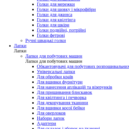
Голки для мережки
Голки для шовку і мікрофібри
Голки для джинса
Голки для квілтінга
Голки для шкіри
Голки подвійні, потрійні
Голки фетрові
Ручні швацькі голки
Лапки
Лапки
Лапки для побутових машин
Лапки для побутових машин
Обкантовувачі для побутових розпошивальни
Універсальні лапки
Для обробки країв
Для вшивки фурнітури
Для нанесення аплікацій та візерунків
Для пришивання блискавок
Для квілтинга і печворка
Для декорування тканини
Для вшивки косої бейки
Для оверлоков
Набори лапок
Адаптери
Для складок і зборок на тканині