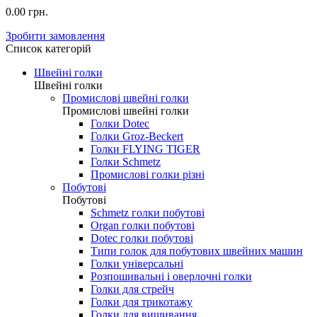
0.00 грн.
Зробити замовлення
Список категорій
Швейні голки
Швейні голки
Промислові швейні голки
Промислові швейні голки
Голки Dotec
Голки Groz-Beckert
Голки FLYING TIGER
Голки Schmetz
Промислові голки різні
Побутові
Побутові
Schmetz голки побутові
Organ голки побутові
Dotec голки побутові
Типи голок для побутових швейних машин
Голки універсальні
Розпошивальні і оверлочні голки
Голки для стрейч
Голки для трикотажу
Голки для вишивання