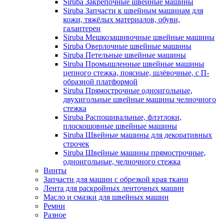
Siruba Закрепочные швейные машины
Siruba Запчасти к швейным машинам для
кожи, тяжёлых материалов, обуви,
галантереи
Siruba Мешкозашивочные швейные машины
Siruba Оверлочные швейные машины
Siruba Петельные швейные машины
Siruba Промышленные швейные машины
цепного стежка, поясные, шлёвочные, с П-
образной платформой
Siruba Прямострочные одноигольные,
двухигольные швейные машины челночного
стежка
Siruba Распошивальные, флэтлоки,
плоскошовные швейные машины
Siruba Швейные машины для декоративных
строчек
Siruba Швейные машины прямострочные,
одноигольные, челночного стежка
Винты
Запчасти для машин с обрезкой края ткани
Лента для раскройных ленточных машин
Масло и смазки для швейных машин
Ремни
Разное