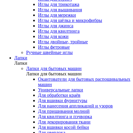
Иглы для трикотажа
Иглы для вышивания
Иглы для мережки
Иглы для шёлка и микрофибры
Иглы для джинса
Иглы для квилтинга
Иглы для кожи
Иглы двойные, тройные
Иглы фетровые
Ручные швейные иглы
Лапки
Лапки
Лапки для бытовых машин
Лапки для бытовых машин
Окантователи для бытовых распошивальных
машин
Универсальные лапки
Для обработки краёв
Для вшивки фурнитуры
Для нанесения аппликаций и узоров
Для пришивания молний
Для квилтинга и пэчворка
Для декорирования ткани
Для вшивки косой бейки
Для оверлока