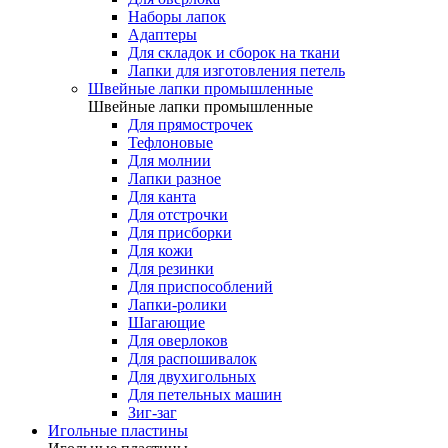
Наборы лапок
Адаптеры
Для складок и сборок на ткани
Лапки для изготовления петель
Швейные лапки промышленные
Швейные лапки промышленные
Для прямострочек
Тефлоновые
Для молнии
Лапки разное
Для канта
Для отстрочки
Для присборки
Для кожи
Для резинки
Для приспособлений
Лапки-ролики
Шагающие
Для оверлоков
Для распошивалок
Для двухигольных
Для петельных машин
Зиг-заг
Игольные пластины