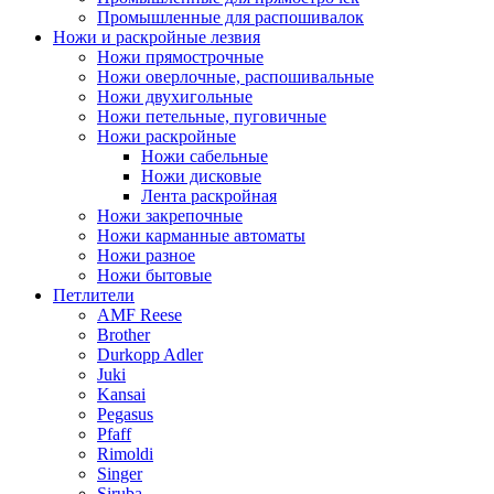
Промышленные для распошивалок
Ножи и раскройные лезвия
Ножи прямострочные
Ножи оверлочные, распошивальные
Ножи двухигольные
Ножи петельные, пуговичные
Ножи раскройные
Ножи сабельные
Ножи дисковые
Лента раскройная
Ножи закрепочные
Ножи карманные автоматы
Ножи разное
Ножи бытовые
Петлители
AMF Reese
Brother
Durkopp Adler
Juki
Kansai
Pegasus
Pfaff
Rimoldi
Singer
Siruba