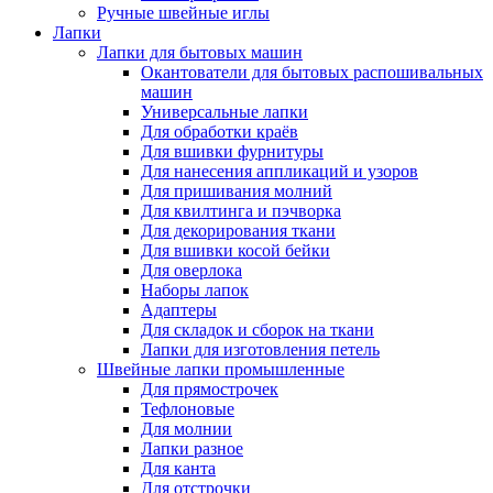
Ручные швейные иглы
Лапки
Лапки для бытовых машин
Окантователи для бытовых распошивальных
машин
Универсальные лапки
Для обработки краёв
Для вшивки фурнитуры
Для нанесения аппликаций и узоров
Для пришивания молний
Для квилтинга и пэчворка
Для декорирования ткани
Для вшивки косой бейки
Для оверлока
Наборы лапок
Адаптеры
Для складок и сборок на ткани
Лапки для изготовления петель
Швейные лапки промышленные
Для прямострочек
Тефлоновые
Для молнии
Лапки разное
Для канта
Для отстрочки