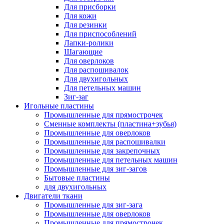
Для присборки
Для кожи
Для резинки
Для приспособлений
Лапки-ролики
Шагающие
Для оверлоков
Для распошивалок
Для двухигольных
Для петельных машин
Зиг-заг
Игольные пластины
Промышленные для прямострочек
Сменные комплекты (пластина+зубья)
Промышленные для оверлоков
Промышленные для распошивалки
Промышленные для закрепочных
Промышленные для петельных машин
Промышленные для зиг-загов
Бытовые пластины
для двухигольных
Двигатели ткани
Промышленные для зиг-зага
Промышленные для оверлоков
Промышленные для прямострочек