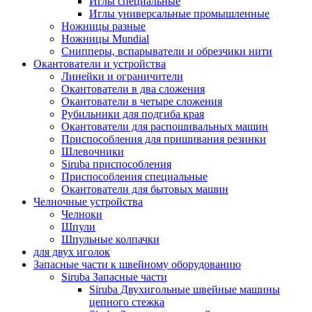
Иглы специальные
Иглы универсальные промышленные
Ножницы разные
Ножницы Mundial
Снипперы, вспарыватели и обрезчики нити
Окантователи и устройства
Линейки и ограничители
Окантователи в два сложения
Окантователи в четыре сложения
Рубильники для подгиба края
Окантователи для распошивальных машин
Приспособления для пришивания резинки
Шлевочники
Siruba приспособления
Приспособления специальные
Окантователи для бытовых машин
Челночные устройства
Челноки
Шпули
Шпульные колпачки
для двух иголок
Запасные части к швейному оборудованию
Siruba Запасные части
Siruba Двухигольные швейные машины
цепного стежка