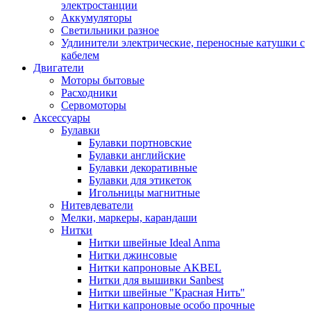
электростанции
Аккумуляторы
Светильники разное
Удлинители электрические, переносные катушки с
кабелем
Двигатели
Моторы бытовые
Расходники
Сервомоторы
Аксессуары
Булавки
Булавки портновские
Булавки английские
Булавки декоративные
Булавки для этикеток
Игольницы магнитные
Нитевдеватели
Мелки, маркеры, карандаши
Нитки
Нитки швейные Ideal Anma
Нитки джинсовые
Нитки капроновые AKBEL
Нитки для вышивки Sanbest
Нитки швейные "Красная Нить"
Нитки капроновые особо прочные