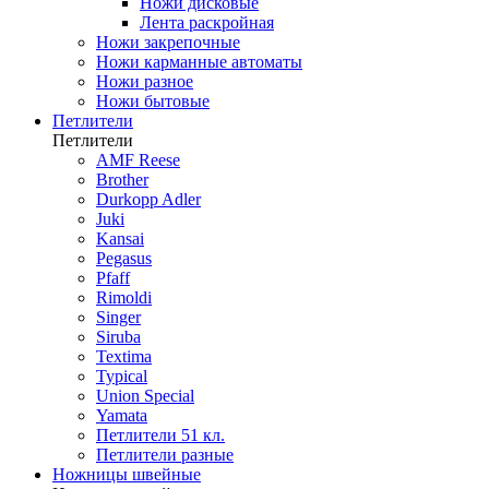
Ножи дисковые
Лента раскройная
Ножи закрепочные
Ножи карманные автоматы
Ножи разное
Ножи бытовые
Петлители
Петлители
AMF Reese
Brother
Durkopp Adler
Juki
Kansai
Pegasus
Pfaff
Rimoldi
Singer
Siruba
Textima
Typical
Union Special
Yamata
Петлители 51 кл.
Петлители разные
Ножницы швейные