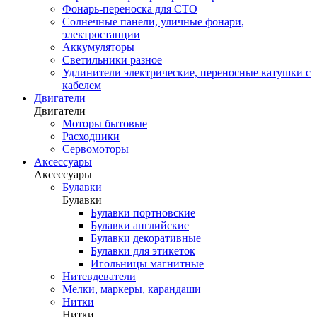
Фонарь-переноска для СТО
Солнечные панели, уличные фонари,
электростанции
Аккумуляторы
Светильники разное
Удлинители электрические, переносные катушки с
кабелем
Двигатели
Двигатели
Моторы бытовые
Расходники
Сервомоторы
Аксессуары
Аксессуары
Булавки
Булавки
Булавки портновские
Булавки английские
Булавки декоративные
Булавки для этикеток
Игольницы магнитные
Нитевдеватели
Мелки, маркеры, карандаши
Нитки
Нитки