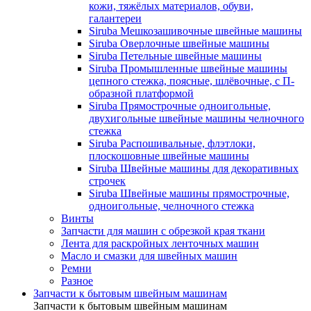
кожи, тяжёлых материалов, обуви,
галантереи
Siruba Мешкозашивочные швейные машины
Siruba Оверлочные швейные машины
Siruba Петельные швейные машины
Siruba Промышленные швейные машины
цепного стежка, поясные, шлёвочные, с П-
образной платформой
Siruba Прямострочные одноигольные,
двухигольные швейные машины челночного
стежка
Siruba Распошивальные, флэтлоки,
плоскошовные швейные машины
Siruba Швейные машины для декоративных
строчек
Siruba Швейные машины прямострочные,
одноигольные, челночного стежка
Винты
Запчасти для машин с обрезкой края ткани
Лента для раскройных ленточных машин
Масло и смазки для швейных машин
Ремни
Разное
Запчасти к бытовым швейным машинам
Запчасти к бытовым швейным машинам