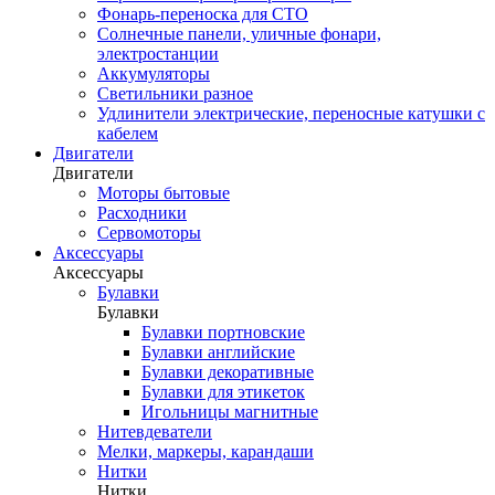
Фонарь-переноска для СТО
Солнечные панели, уличные фонари,
электростанции
Аккумуляторы
Светильники разное
Удлинители электрические, переносные катушки с
кабелем
Двигатели
Двигатели
Моторы бытовые
Расходники
Сервомоторы
Аксессуары
Аксессуары
Булавки
Булавки
Булавки портновские
Булавки английские
Булавки декоративные
Булавки для этикеток
Игольницы магнитные
Нитевдеватели
Мелки, маркеры, карандаши
Нитки
Нитки