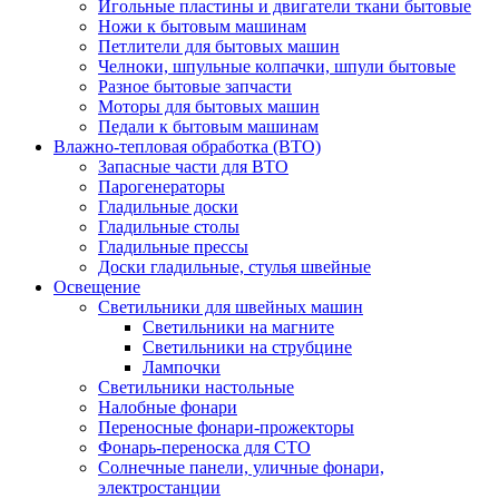
Игольные пластины и двигатели ткани бытовые
Ножи к бытовым машинам
Петлители для бытовых машин
Челноки, шпульные колпачки, шпули бытовые
Разное бытовые запчасти
Моторы для бытовых машин
Педали к бытовым машинам
Влажно-тепловая обработка (ВТО)
Запасные части для ВТО
Парогенераторы
Гладильные доски
Гладильные столы
Гладильные прессы
Доски гладильные, стулья швейные
Освещение
Светильники для швейных машин
Светильники на магните
Светильники на струбцине
Лампочки
Светильники настольные
Налобные фонари
Переносные фонари-прожекторы
Фонарь-переноска для СТО
Солнечные панели, уличные фонари,
электростанции