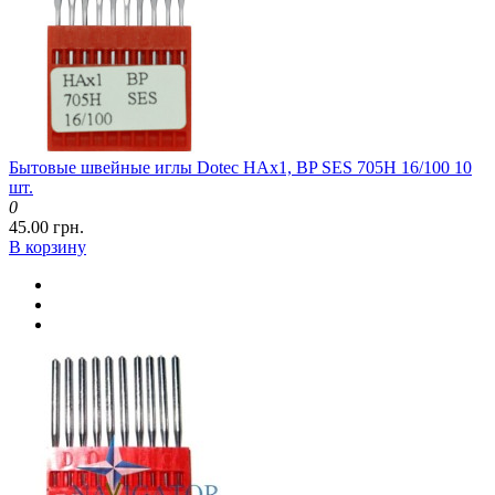
Бытовые швейные иглы Dotec HAx1, BP SES 705H 16/100 10
шт.
0
45.00 грн.
В корзину