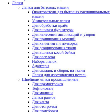
Лапки
Лапки для бытовых машин
Окантователи для бытовых распошивальных
машин
Универсальные лапки
Для обработки краёв
Для вшивки фурнитуры
Для нанесения аппликаций и узоров
Для пришивания молний
Для квилтинга и пэчворка
Для декорирования ткани
Для вшивки косой бейки
Для оверлока
Наборы лапок
Адаптеры
Для складок и сборок на ткани
Лапки для изготовления петель
Швейные лапки промышленные
Для прямострочек
Тефлоновые
Для молнии
Лапки разное
Для канта
Для отстрочки
Для присборки