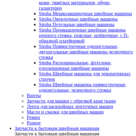
кожи, тяжёлых материалов, обуви,
галантереи
Siruba Мешкозашивочные швейные машины
Siruba Оверлочные швейные машины
Siruba Петельные швейные машины
Siruba Промышленные швейные машины
цепного стежка, поясные, шлёвочные, с П-
образной платформой
Siruba Прямострочные одноигольные,
двухигольные швейные машины челночного
стежка
Siruba Распошивальные, флэтлоки,
плоскошовные швейные машины
Siruba Швейные машины для декоративных
строчек
Siruba Швейные машины прямострочные,
одноигольные, челночного стежка
Винты
Запчасти для машин с обрезкой края ткани
Лента для раскройных ленточных машин
Масло и смазки для швейных машин
Ремни
Разное
Запчасти к бытовым швейным машинам
Запчасти к бытовым швейным машинам