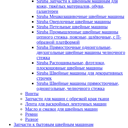
Siruba Запчасти к швейным машинам для
кожи, тяжёлых материалов, обуви,
галантереи
Siruba Мешкозашивочные швейные машины
Siruba Оверлочные швейные машины
Siruba Петельные швейные машины
Siruba Промышленные швейные машины
цепного стежка, поясные, шлёвочные, с П-
образной платформой
Siruba Прямострочные одноигольные,
двухигольные швейные машины челночного
стежка
Siruba Распошивальные, флэтлоки,
плоскошовные швейные машины
Siruba Швейные машины для декоративных
строчек
Siruba Швейные машины прямострочные,
одноигольные, челночного стежка
Винты
Запчасти для машин с обрезкой края ткани
Лента для раскройных ленточных машин
Масло и смазки для швейных машин
Ремни
Разное
Запчасти к бытовым швейным машинам