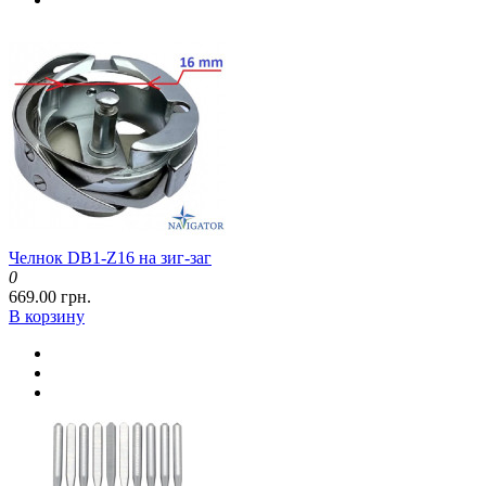
Челнок DB1-Z16 на зиг-заг
0
669.00 грн.
В корзину