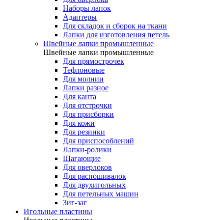
Наборы лапок
Адаптеры
Для складок и сборок на ткани
Лапки для изготовления петель
Швейные лапки промышленные
Швейные лапки промышленные
Для прямострочек
Тефлоновые
Для молнии
Лапки разное
Для канта
Для отстрочки
Для присборки
Для кожи
Для резинки
Для приспособлений
Лапки-ролики
Шагающие
Для оверлоков
Для распошивалок
Для двухигольных
Для петельных машин
Зиг-заг
Игольные пластины