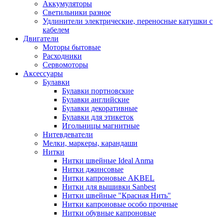
Аккумуляторы
Светильники разное
Удлинители электрические, переносные катушки с
кабелем
Двигатели
Моторы бытовые
Расходники
Сервомоторы
Аксессуары
Булавки
Булавки портновские
Булавки английские
Булавки декоративные
Булавки для этикеток
Игольницы магнитные
Нитевдеватели
Мелки, маркеры, карандаши
Нитки
Нитки швейные Ideal Anma
Нитки джинсовые
Нитки капроновые AKBEL
Нитки для вышивки Sanbest
Нитки швейные "Красная Нить"
Нитки капроновые особо прочные
Нитки обувные капроновые