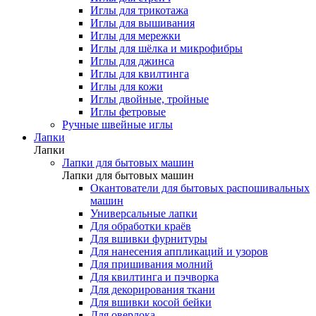
Иглы для трикотажа
Иглы для вышивания
Иглы для мережки
Иглы для шёлка и микрофибры
Иглы для джинса
Иглы для квилтинга
Иглы для кожи
Иглы двойные, тройные
Иглы фетровые
Ручные швейные иглы
Лапки
Лапки
Лапки для бытовых машин
Лапки для бытовых машин
Окантователи для бытовых распошивальных
машин
Универсальные лапки
Для обработки краёв
Для вшивки фурнитуры
Для нанесения аппликаций и узоров
Для пришивания молний
Для квилтинга и пэчворка
Для декорирования ткани
Для вшивки косой бейки
Для оверлока