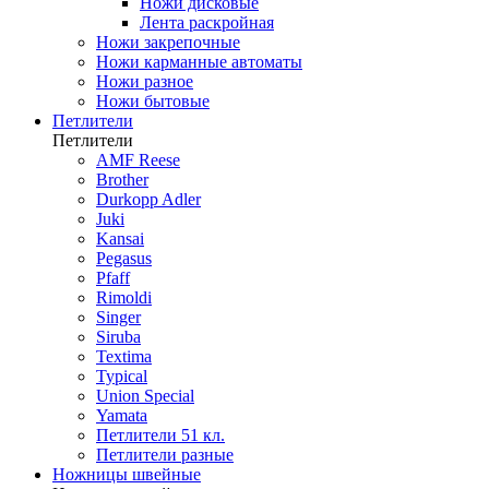
Ножи дисковые
Лента раскройная
Ножи закрепочные
Ножи карманные автоматы
Ножи разное
Ножи бытовые
Петлители
Петлители
AMF Reese
Brother
Durkopp Adler
Juki
Kansai
Pegasus
Pfaff
Rimoldi
Singer
Siruba
Textima
Typical
Union Special
Yamata
Петлители 51 кл.
Петлители разные
Ножницы швейные