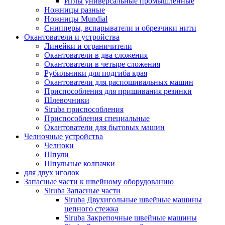
Иглы универсальные промышленные
Ножницы разные
Ножницы Mundial
Снипперы, вспарыватели и обрезчики нити
Окантователи и устройства
Линейки и ограничители
Окантователи в два сложения
Окантователи в четыре сложения
Рубильники для подгиба края
Окантователи для распошивальных машин
Приспособления для пришивания резинки
Шлевочники
Siruba приспособления
Приспособления специальные
Окантователи для бытовых машин
Челночные устройства
Челноки
Шпули
Шпульные колпачки
для двух иголок
Запасные части к швейному оборудованию
Siruba Запасные части
Siruba Двухигольные швейные машины
цепного стежка
Siruba Закрепочные швейные машины