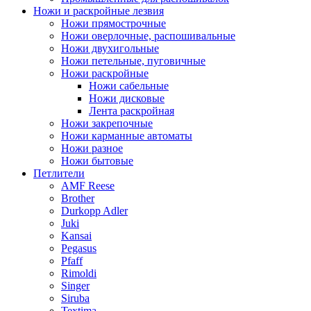
Ножи и раскройные лезвия
Ножи прямострочные
Ножи оверлочные, распошивальные
Ножи двухигольные
Ножи петельные, пуговичные
Ножи раскройные
Ножи сабельные
Ножи дисковые
Лента раскройная
Ножи закрепочные
Ножи карманные автоматы
Ножи разное
Ножи бытовые
Петлители
AMF Reese
Brother
Durkopp Adler
Juki
Kansai
Pegasus
Pfaff
Rimoldi
Singer
Siruba
Textima