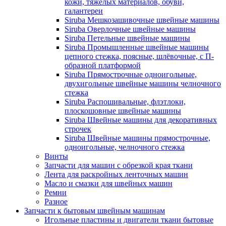
кожи, тяжёлых материалов, обуви,
галантереи
Siruba Мешкозашивочные швейные машины
Siruba Оверлочные швейные машины
Siruba Петельные швейные машины
Siruba Промышленные швейные машины
цепного стежка, поясные, шлёвочные, с П-
образной платформой
Siruba Прямострочные одноигольные,
двухигольные швейные машины челночного
стежка
Siruba Распошивальные, флэтлоки,
плоскошовные швейные машины
Siruba Швейные машины для декоративных
строчек
Siruba Швейные машины прямострочные,
одноигольные, челночного стежка
Винты
Запчасти для машин с обрезкой края ткани
Лента для раскройных ленточных машин
Масло и смазки для швейных машин
Ремни
Разное
Запчасти к бытовым швейным машинам
Игольные пластины и двигатели ткани бытовые