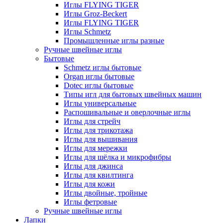
Иглы FLYING TIGER
Иглы Groz-Beckert
Иглы FLYING TIGER
Иглы Schmetz
Промышленные иглы разные
Ручные швейные иглы
Бытовые
Schmetz иглы бытовые
Organ иглы бытовые
Dotec иглы бытовые
Типы игл для бытовых швейных машин
Иглы универсальные
Распошивальные и оверлочные иглы
Иглы для стрейч
Иглы для трикотажа
Иглы для вышивания
Иглы для мережки
Иглы для шёлка и микрофибры
Иглы для джинса
Иглы для квилтинга
Иглы для кожи
Иглы двойные, тройные
Иглы фетровые
Ручные швейные иглы
Лапки