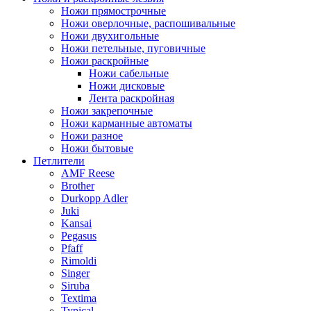
Ножи прямострочные
Ножи оверлочные, распошивальные
Ножи двухигольные
Ножи петельные, пуговичные
Ножи раскройные
Ножи сабельные
Ножи дисковые
Лента раскройная
Ножи закрепочные
Ножи карманные автоматы
Ножи разное
Ножи бытовые
Петлители
AMF Reese
Brother
Durkopp Adler
Juki
Kansai
Pegasus
Pfaff
Rimoldi
Singer
Siruba
Textima
Typical