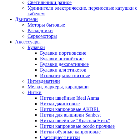
Светильники разное
Удлинители электрические, переносные катушки с
кабелем
Двигатели
Моторы бытовые
Расходники
Сервомоторы
Аксессуары
Булавки
Булавки портновские
Булавки английские
Булавки декоративные
Булавки для этикеток
Игольницы магнитные
Нитевдеватели
Мелки, маркеры, карандаши
Нитки
Нитки швейные Ideal Anma
Нитки джинсовые
Нитки капроновые AKBEL
Нитки для вышивки Sanbest
Нитки швейные "Красная Нить"
Нитки капроновые особо прочные
Нитки обувные капроновые
Светящиеся нитки