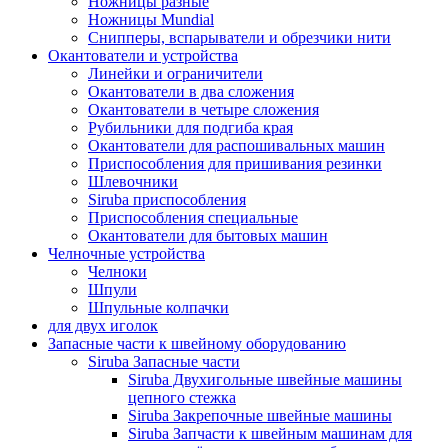
Ножницы разные
Ножницы Mundial
Снипперы, вспарыватели и обрезчики нити
Окантователи и устройства
Линейки и ограничители
Окантователи в два сложения
Окантователи в четыре сложения
Рубильники для подгиба края
Окантователи для распошивальных машин
Приспособления для пришивания резинки
Шлевочники
Siruba приспособления
Приспособления специальные
Окантователи для бытовых машин
Челночные устройства
Челноки
Шпули
Шпульные колпачки
для двух иголок
Запасные части к швейному оборудованию
Siruba Запасные части
Siruba Двухигольные швейные машины
цепного стежка
Siruba Закрепочные швейные машины
Siruba Запчасти к швейным машинам для