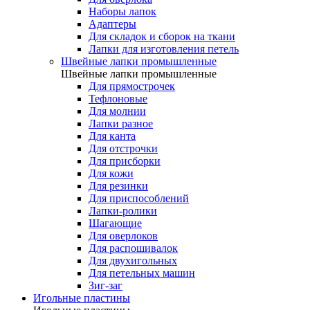
Наборы лапок
Адаптеры
Для складок и сборок на ткани
Лапки для изготовления петель
Швейные лапки промышленные
Швейные лапки промышленные
Для прямострочек
Тефлоновые
Для молнии
Лапки разное
Для канта
Для отстрочки
Для присборки
Для кожи
Для резинки
Для приспособлений
Лапки-ролики
Шагающие
Для оверлоков
Для распошивалок
Для двухигольных
Для петельных машин
Зиг-заг
Игольные пластины