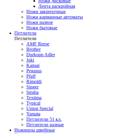
Ножи дисковые
Лента раскройная
Ножи закрепочные
Ножи карманные автоматы
Ножи разное
Ножи бытовые
Петлители
Петлители
AMF Reese
Brother
Durkopp Adler
Juki
Kansai
Pegasus
Pfaff
Rimoldi
Singer
Siruba
Textima
Typical
Union Special
Yamata
Петлители 51 кл.
Петлители разные
Ножницы швейные