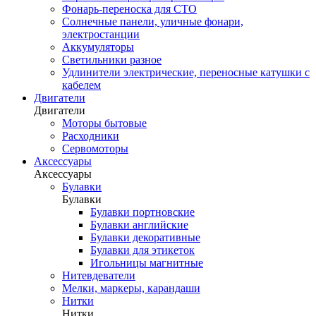
Фонарь-переноска для СТО
Солнечные панели, уличные фонари,
электростанции
Аккумуляторы
Светильники разное
Удлинители электрические, переносные катушки с
кабелем
Двигатели
Двигатели
Моторы бытовые
Расходники
Сервомоторы
Аксессуары
Аксессуары
Булавки
Булавки
Булавки портновские
Булавки английские
Булавки декоративные
Булавки для этикеток
Игольницы магнитные
Нитевдеватели
Мелки, маркеры, карандаши
Нитки
Нитки