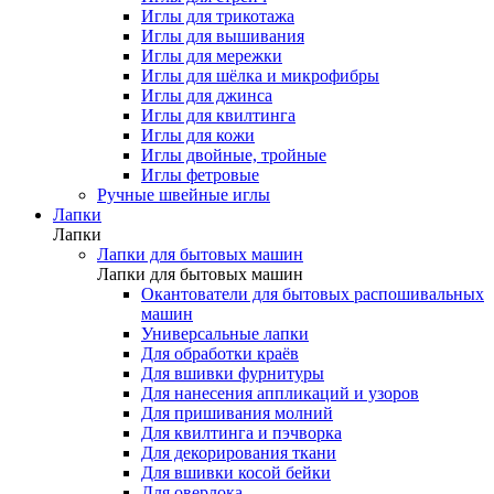
Иглы для трикотажа
Иглы для вышивания
Иглы для мережки
Иглы для шёлка и микрофибры
Иглы для джинса
Иглы для квилтинга
Иглы для кожи
Иглы двойные, тройные
Иглы фетровые
Ручные швейные иглы
Лапки
Лапки
Лапки для бытовых машин
Лапки для бытовых машин
Окантователи для бытовых распошивальных
машин
Универсальные лапки
Для обработки краёв
Для вшивки фурнитуры
Для нанесения аппликаций и узоров
Для пришивания молний
Для квилтинга и пэчворка
Для декорирования ткани
Для вшивки косой бейки
Для оверлока