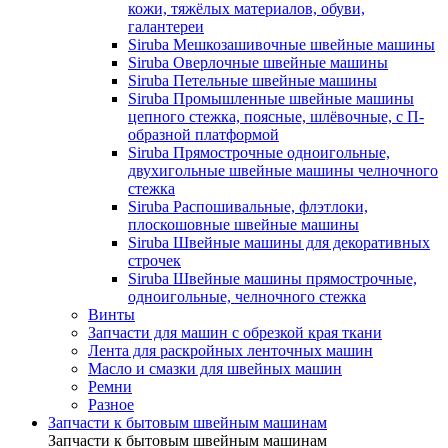
кожи, тяжёлых материалов, обуви,
галантереи
Siruba Мешкозашивочные швейные машины
Siruba Оверлочные швейные машины
Siruba Петельные швейные машины
Siruba Промышленные швейные машины
цепного стежка, поясные, шлёвочные, с П-
образной платформой
Siruba Прямострочные одноигольные,
двухигольные швейные машины челночного
стежка
Siruba Распошивальные, флэтлоки,
плоскошовные швейные машины
Siruba Швейные машины для декоративных
строчек
Siruba Швейные машины прямострочные,
одноигольные, челночного стежка
Винты
Запчасти для машин с обрезкой края ткани
Лента для раскройных ленточных машин
Масло и смазки для швейных машин
Ремни
Разное
Запчасти к бытовым швейным машинам
Запчасти к бытовым швейным машинам