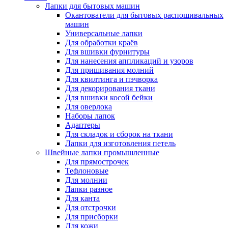
Лапки для бытовых машин
Окантователи для бытовых распошивальных
машин
Универсальные лапки
Для обработки краёв
Для вшивки фурнитуры
Для нанесения аппликаций и узоров
Для пришивания молний
Для квилтинга и пэчворка
Для декорирования ткани
Для вшивки косой бейки
Для оверлока
Наборы лапок
Адаптеры
Для складок и сборок на ткани
Лапки для изготовления петель
Швейные лапки промышленные
Для прямострочек
Тефлоновые
Для молнии
Лапки разное
Для канта
Для отстрочки
Для присборки
Для кожи