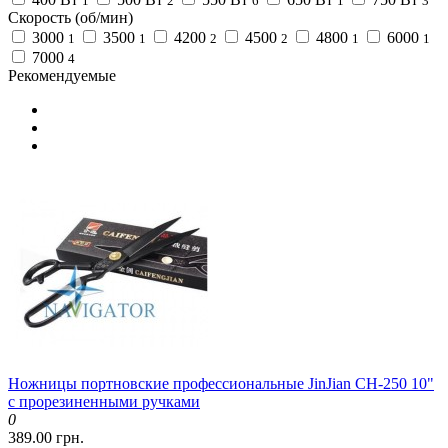
1
2
6
1
3
Скорость (об/мин)
3000
3500
4200
4500
4800
6000
1
1
2
2
1
1
7000
4
Рекомендуемые
Ножницы портновские профессиональные JinJian CH-250 10"
с прорезиненными ручками
0
389.00 грн.