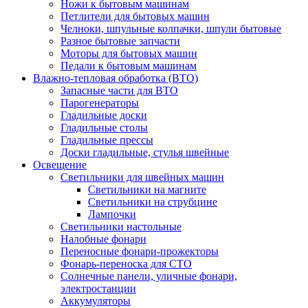
Ножи к бытовым машинам
Петлители для бытовых машин
Челноки, шпульные колпачки, шпули бытовые
Разное бытовые запчасти
Моторы для бытовых машин
Педали к бытовым машинам
Влажно-тепловая обработка (ВТО)
Запасные части для ВТО
Парогенераторы
Гладильные доски
Гладильные столы
Гладильные прессы
Доски гладильные, стулья швейные
Освещение
Светильники для швейных машин
Светильники на магните
Светильники на струбцине
Лампочки
Светильники настольные
Налобные фонари
Переносные фонари-прожекторы
Фонарь-переноска для СТО
Солнечные панели, уличные фонари,
электростанции
Аккумуляторы