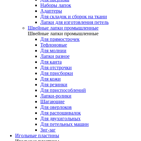
Наборы лапок
Адаптеры
Для складок и сборок на ткани
Лапки для изготовления петель
Швейные лапки промышленные
Швейные лапки промышленные
Для прямострочек
Тефлоновые
Для молнии
Лапки разное
Для канта
Для отстрочки
Для присборки
Для кожи
Для резинки
Для приспособлений
Лапки-ролики
Шагающие
Для оверлоков
Для распошивалок
Для двухигольных
Для петельных машин
Зиг-заг
Игольные пластины