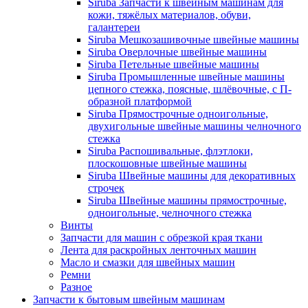
Siruba Запчасти к швейным машинам для
кожи, тяжёлых материалов, обуви,
галантереи
Siruba Мешкозашивочные швейные машины
Siruba Оверлочные швейные машины
Siruba Петельные швейные машины
Siruba Промышленные швейные машины
цепного стежка, поясные, шлёвочные, с П-
образной платформой
Siruba Прямострочные одноигольные,
двухигольные швейные машины челночного
стежка
Siruba Распошивальные, флэтлоки,
плоскошовные швейные машины
Siruba Швейные машины для декоративных
строчек
Siruba Швейные машины прямострочные,
одноигольные, челночного стежка
Винты
Запчасти для машин с обрезкой края ткани
Лента для раскройных ленточных машин
Масло и смазки для швейных машин
Ремни
Разное
Запчасти к бытовым швейным машинам