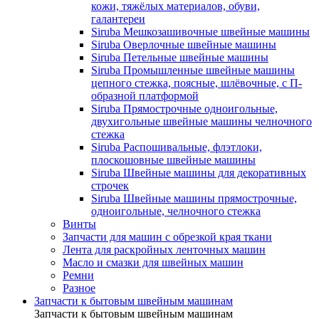
кожи, тяжёлых материалов, обуви,
галантереи
Siruba Мешкозашивочные швейные машины
Siruba Оверлочные швейные машины
Siruba Петельные швейные машины
Siruba Промышленные швейные машины
цепного стежка, поясные, шлёвочные, с П-
образной платформой
Siruba Прямострочные одноигольные,
двухигольные швейные машины челночного
стежка
Siruba Распошивальные, флэтлоки,
плоскошовные швейные машины
Siruba Швейные машины для декоративных
строчек
Siruba Швейные машины прямострочные,
одноигольные, челночного стежка
Винты
Запчасти для машин с обрезкой края ткани
Лента для раскройных ленточных машин
Масло и смазки для швейных машин
Ремни
Разное
Запчасти к бытовым швейным машинам
Запчасти к бытовым швейным машинам