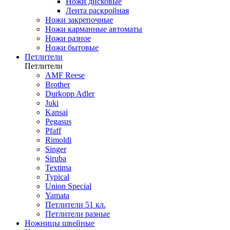
Ножи дисковые
Лента раскройная
Ножи закрепочные
Ножи карманные автоматы
Ножи разное
Ножи бытовые
Петлители
Петлители
AMF Reese
Brother
Durkopp Adler
Juki
Kansai
Pegasus
Pfaff
Rimoldi
Singer
Siruba
Textima
Typical
Union Special
Yamata
Петлители 51 кл.
Петлители разные
Ножницы швейные