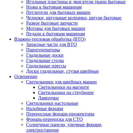
Игольные пластины и двигатели ткани бытовые
Ножи к бытовым машинам
Петлители для бытовых машин
Челноки, шпульные колпачки, шпули бытовые
Разное бытовые запчасти
Моторы для бытовых машин
Педали к бытовым машинам
Влажно-тепловая обработка (ВТО)
Запасные части для ВТО
Парогенераторы
Гладильные доски
Гладильные столы
Гладильные прессы
Доски гладильные, стулья швейные
Освещение
Светильники для швейных машин
Светильники на магните
Светильники на струбцине
Лампочки
Светильники настольные
Налобные фонари
Переносные фонари-прожекторы
Фонарь-переноска для СТО
Солнечные панели, уличные фонари,
электростанции