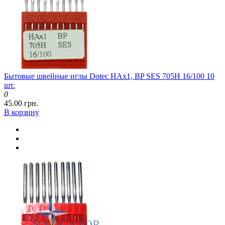
Бытовые швейные иглы Dotec HAx1, BP SES 705H 16/100 10
шт.
0
45.00 грн.
В корзину