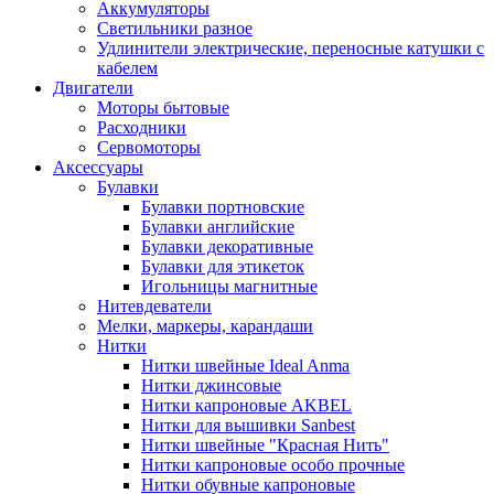
Аккумуляторы
Светильники разное
Удлинители электрические, переносные катушки с
кабелем
Двигатели
Моторы бытовые
Расходники
Сервомоторы
Аксессуары
Булавки
Булавки портновские
Булавки английские
Булавки декоративные
Булавки для этикеток
Игольницы магнитные
Нитевдеватели
Мелки, маркеры, карандаши
Нитки
Нитки швейные Ideal Anma
Нитки джинсовые
Нитки капроновые AKBEL
Нитки для вышивки Sanbest
Нитки швейные "Красная Нить"
Нитки капроновые особо прочные
Нитки обувные капроновые