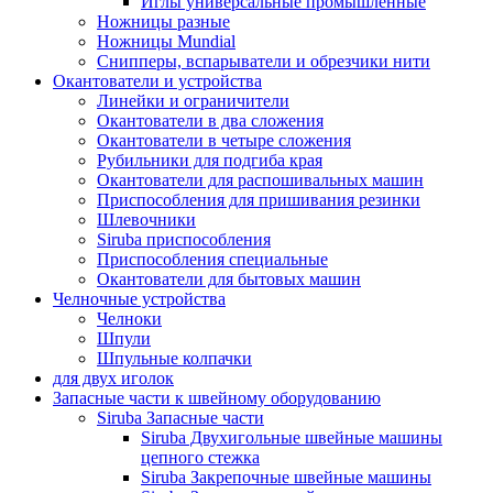
Иглы универсальные промышленные
Ножницы разные
Ножницы Mundial
Снипперы, вспарыватели и обрезчики нити
Окантователи и устройства
Линейки и ограничители
Окантователи в два сложения
Окантователи в четыре сложения
Рубильники для подгиба края
Окантователи для распошивальных машин
Приспособления для пришивания резинки
Шлевочники
Siruba приспособления
Приспособления специальные
Окантователи для бытовых машин
Челночные устройства
Челноки
Шпули
Шпульные колпачки
для двух иголок
Запасные части к швейному оборудованию
Siruba Запасные части
Siruba Двухигольные швейные машины
цепного стежка
Siruba Закрепочные швейные машины