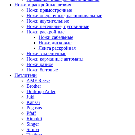
Ножи и раскройные лезвия
Ножи прямострочные
Ножи оверлочные, распошивальные
Ножи двухигольные
Ножи петельные, пуговичные
Ножи раскройные
Ножи сабельные
Ножи дисковые
Лента раскройная
Ножи закрепочные
Ножи карманные автоматы
Ножи разное
Ножи бытовые
Петлители
AMF Reese
Brother
Durkopp Adler
Juki
Kansai
Pegasus
Pfaff
Rimoldi
Singer
Siruba
Textima