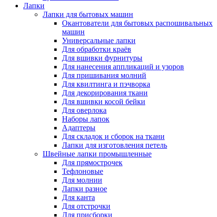
Лапки
Лапки для бытовых машин
Окантователи для бытовых распошивальных
машин
Универсальные лапки
Для обработки краёв
Для вшивки фурнитуры
Для нанесения аппликаций и узоров
Для пришивания молний
Для квилтинга и пэчворка
Для декорирования ткани
Для вшивки косой бейки
Для оверлока
Наборы лапок
Адаптеры
Для складок и сборок на ткани
Лапки для изготовления петель
Швейные лапки промышленные
Для прямострочек
Тефлоновые
Для молнии
Лапки разное
Для канта
Для отстрочки
Для присборки