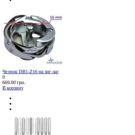
Челнок DB1-Z16 на зиг-заг
0
669.00 грн.
В корзину