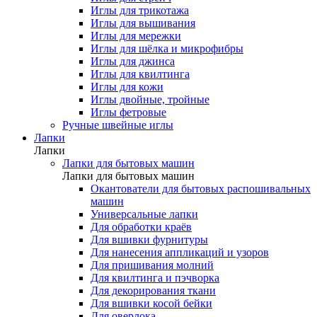
Иглы для трикотажа
Иглы для вышивания
Иглы для мережки
Иглы для шёлка и микрофибры
Иглы для джинса
Иглы для квилтинга
Иглы для кожи
Иглы двойные, тройные
Иглы фетровые
Ручные швейные иглы
Лапки
Лапки
Лапки для бытовых машин
Лапки для бытовых машин
Окантователи для бытовых распошивальных
машин
Универсальные лапки
Для обработки краёв
Для вшивки фурнитуры
Для нанесения аппликаций и узоров
Для пришивания молний
Для квилтинга и пэчворка
Для декорирования ткани
Для вшивки косой бейки
Для оверлока