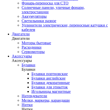
Фонарь-переноска для СТО
Солнечные панели, уличные фонари,
электростанции
Аккумуляторы
Светильники разное
Удлинители электрические, переносные катушки с
кабелем
Двигатели
Двигатели
Моторы бытовые
Расходники
Сервомоторы
Аксессуары
Аксессуары
Булавки
Булавки
Булавки портновские
Булавки английские
Булавки декоративные
Булавки для этикеток
Игольницы магнитные
Нитевдеватели
Мелки, маркеры, карандаши
Нитки
Нитки