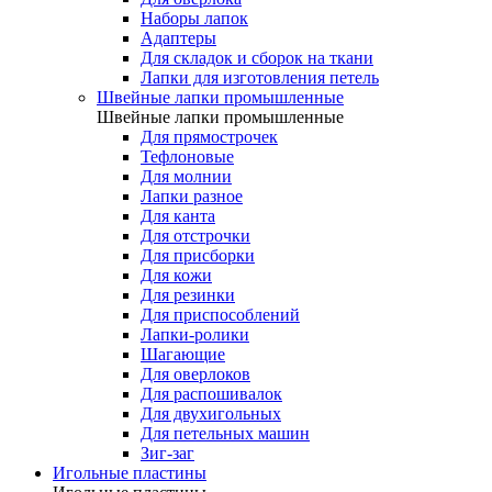
Наборы лапок
Адаптеры
Для складок и сборок на ткани
Лапки для изготовления петель
Швейные лапки промышленные
Швейные лапки промышленные
Для прямострочек
Тефлоновые
Для молнии
Лапки разное
Для канта
Для отстрочки
Для присборки
Для кожи
Для резинки
Для приспособлений
Лапки-ролики
Шагающие
Для оверлоков
Для распошивалок
Для двухигольных
Для петельных машин
Зиг-заг
Игольные пластины