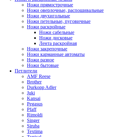
Ножи прямострочные
Ножи оверлочные, распошивальные
Ножи двухигольные
Ножи петельные, пуговичные
Ножи раскройные
Ножи сабельные
Ножи дисковые
Лента раскройная
Ножи закрепочные
Ножи карманные автоматы
Ножи разное
Ножи бытовые
Петлители
AMF Reese
Brother
Durkopp Adler
Juki
Kansai
Pegasus
Pfaff
Rimoldi
Singer
Siruba
Textima
Typical