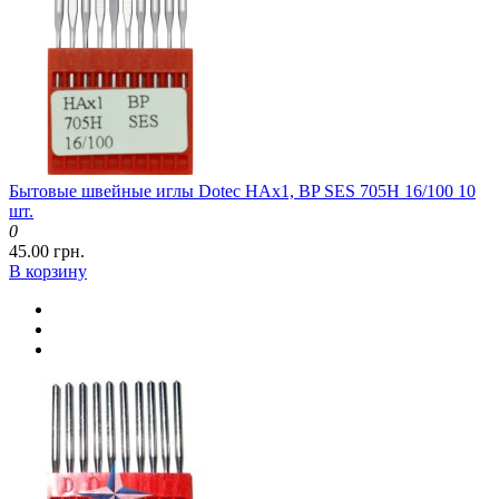
Бытовые швейные иглы Dotec HAx1, BP SES 705H 16/100 10
шт.
0
45.00 грн.
В корзину