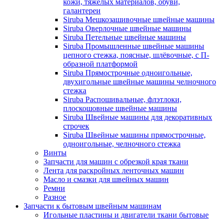
кожи, тяжёлых материалов, обуви,
галантереи
Siruba Мешкозашивочные швейные машины
Siruba Оверлочные швейные машины
Siruba Петельные швейные машины
Siruba Промышленные швейные машины
цепного стежка, поясные, шлёвочные, с П-
образной платформой
Siruba Прямострочные одноигольные,
двухигольные швейные машины челночного
стежка
Siruba Распошивальные, флэтлоки,
плоскошовные швейные машины
Siruba Швейные машины для декоративных
строчек
Siruba Швейные машины прямострочные,
одноигольные, челночного стежка
Винты
Запчасти для машин с обрезкой края ткани
Лента для раскройных ленточных машин
Масло и смазки для швейных машин
Ремни
Разное
Запчасти к бытовым швейным машинам
Игольные пластины и двигатели ткани бытовые