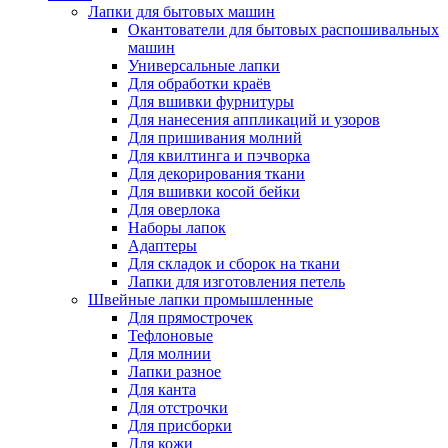
Лапки для бытовых машин
Окантователи для бытовых распошивальных
машин
Универсальные лапки
Для обработки краёв
Для вшивки фурнитуры
Для нанесения аппликаций и узоров
Для пришивания молний
Для квилтинга и пэчворка
Для декорирования ткани
Для вшивки косой бейки
Для оверлока
Наборы лапок
Адаптеры
Для складок и сборок на ткани
Лапки для изготовления петель
Швейные лапки промышленные
Для прямострочек
Тефлоновые
Для молнии
Лапки разное
Для канта
Для отстрочки
Для присборки
Для кожи