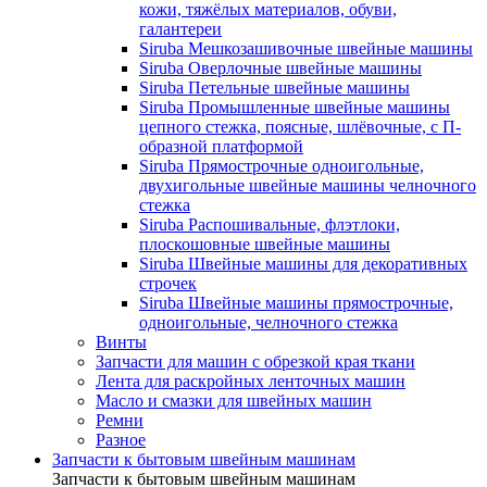
кожи, тяжёлых материалов, обуви,
галантереи
Siruba Мешкозашивочные швейные машины
Siruba Оверлочные швейные машины
Siruba Петельные швейные машины
Siruba Промышленные швейные машины
цепного стежка, поясные, шлёвочные, с П-
образной платформой
Siruba Прямострочные одноигольные,
двухигольные швейные машины челночного
стежка
Siruba Распошивальные, флэтлоки,
плоскошовные швейные машины
Siruba Швейные машины для декоративных
строчек
Siruba Швейные машины прямострочные,
одноигольные, челночного стежка
Винты
Запчасти для машин с обрезкой края ткани
Лента для раскройных ленточных машин
Масло и смазки для швейных машин
Ремни
Разное
Запчасти к бытовым швейным машинам
Запчасти к бытовым швейным машинам