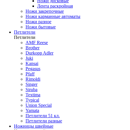
Ножи дисковые
Лента раскройная
Ножи закрепочные
Ножи карманные автоматы
Ножи разное
Ножи бытовые
Петлители
Петлители
AMF Reese
Brother
Durkopp Adler
Juki
Kansai
Pegasus
Pfaff
Rimoldi
Singer
Siruba
Textima
Typical
Union Special
Yamata
Петлители 51 кл.
Петлители разные
Ножницы швейные