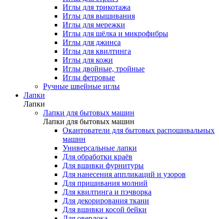
Иглы для трикотажа
Иглы для вышивания
Иглы для мережки
Иглы для шёлка и микрофибры
Иглы для джинса
Иглы для квилтинга
Иглы для кожи
Иглы двойные, тройные
Иглы фетровые
Ручные швейные иглы
Лапки
Лапки
Лапки для бытовых машин
Лапки для бытовых машин
Окантователи для бытовых распошивальных
машин
Универсальные лапки
Для обработки краёв
Для вшивки фурнитуры
Для нанесения аппликаций и узоров
Для пришивания молний
Для квилтинга и пэчворка
Для декорирования ткани
Для вшивки косой бейки
Для оверлока