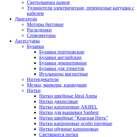
Светильники разное
Удлинители электрические, переносные катушки с
кабелем
Двигатели
Моторы бытовые
Расходники
Сервомоторы
Аксессуары
Булавки
Булавки портновские
Булавки английские
Булавки декоративные
Булавки для этикеток
Игольницы магнитные
Нитевдеватели
Мелки, маркеры, карандаши
Нитки
Нитки швейные Ideal Anma
Нитки джинсовые
Нитки капроновые AKBEL
Нитки для вышивки Sanbest
Нитки швейные "Красная Нить"
Нитки капроновые особо прочные
Нитки обувные капроновые
Светящиеся нитки