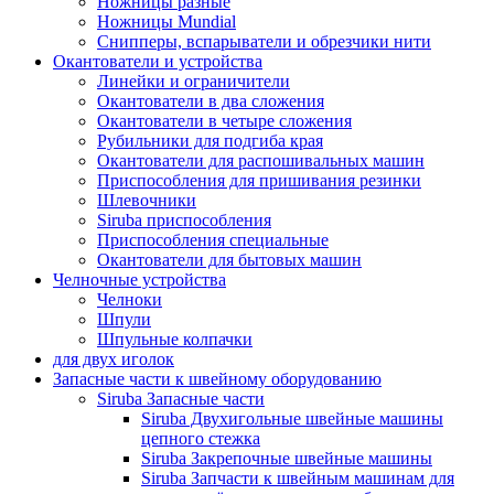
Ножницы разные
Ножницы Mundial
Снипперы, вспарыватели и обрезчики нити
Окантователи и устройства
Линейки и ограничители
Окантователи в два сложения
Окантователи в четыре сложения
Рубильники для подгиба края
Окантователи для распошивальных машин
Приспособления для пришивания резинки
Шлевочники
Siruba приспособления
Приспособления специальные
Окантователи для бытовых машин
Челночные устройства
Челноки
Шпули
Шпульные колпачки
для двух иголок
Запасные части к швейному оборудованию
Siruba Запасные части
Siruba Двухигольные швейные машины
цепного стежка
Siruba Закрепочные швейные машины
Siruba Запчасти к швейным машинам для