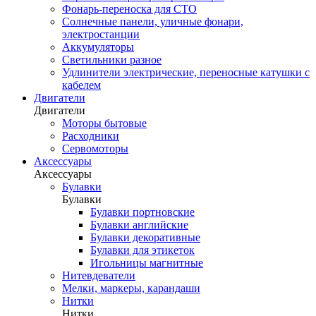
Фонарь-переноска для СТО
Солнечные панели, уличные фонари,
электростанции
Аккумуляторы
Светильники разное
Удлинители электрические, переносные катушки с
кабелем
Двигатели
Двигатели
Моторы бытовые
Расходники
Сервомоторы
Аксессуары
Аксессуары
Булавки
Булавки
Булавки портновские
Булавки английские
Булавки декоративные
Булавки для этикеток
Игольницы магнитные
Нитевдеватели
Мелки, маркеры, карандаши
Нитки
Нитки