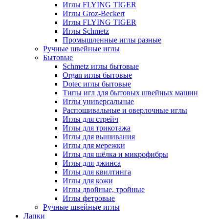
Иглы FLYING TIGER
Иглы Groz-Beckert
Иглы FLYING TIGER
Иглы Schmetz
Промышленные иглы разные
Ручные швейные иглы
Бытовые
Schmetz иглы бытовые
Organ иглы бытовые
Dotec иглы бытовые
Типы игл для бытовых швейных машин
Иглы универсальные
Распошивальные и оверлочные иглы
Иглы для стрейч
Иглы для трикотажа
Иглы для вышивания
Иглы для мережки
Иглы для шёлка и микрофибры
Иглы для джинса
Иглы для квилтинга
Иглы для кожи
Иглы двойные, тройные
Иглы фетровые
Ручные швейные иглы
Лапки