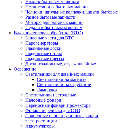
Ножи к бытовым машинам
Петлители для бытовых машин
Челноки, шпульные колпачки, шпули бытовые
Разное бытовые запчасти
Моторы для бытовых машин
Педали к бытовым машинам
Влажно-тепловая обработка (ВТО)
Запасные части для ВТО
Парогенераторы
Гладильные доски
Гладильные столы
Гладильные прессы
Доски гладильные, стулья швейные
Освещение
Светильники для швейных машин
Светильники на магните
Светильники на струбцине
Лампочки
Светильники настольные
Налобные фонари
Переносные фонари-прожекторы
Фонарь-переноска для СТО
Солнечные панели, уличные фонари,
электростанции
Аккумуляторы