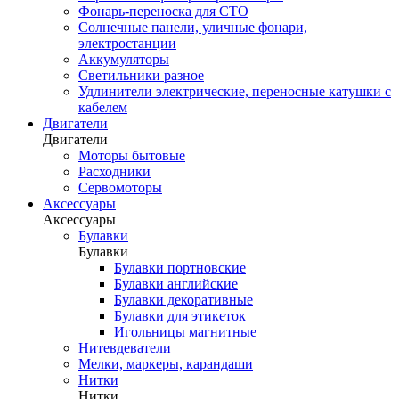
Фонарь-переноска для СТО
Солнечные панели, уличные фонари,
электростанции
Аккумуляторы
Светильники разное
Удлинители электрические, переносные катушки с
кабелем
Двигатели
Двигатели
Моторы бытовые
Расходники
Сервомоторы
Аксессуары
Аксессуары
Булавки
Булавки
Булавки портновские
Булавки английские
Булавки декоративные
Булавки для этикеток
Игольницы магнитные
Нитевдеватели
Мелки, маркеры, карандаши
Нитки
Нитки