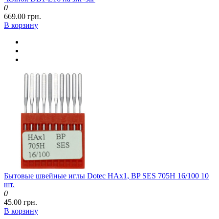
0
669.00 грн.
В корзину
Бытовые швейные иглы Dotec HAx1, BP SES 705H 16/100 10
шт.
0
45.00 грн.
В корзину