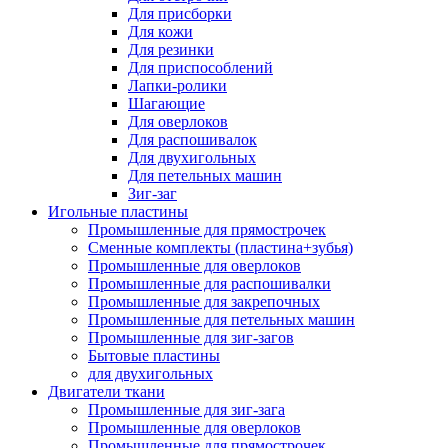
Для присборки
Для кожи
Для резинки
Для приспособлений
Лапки-ролики
Шагающие
Для оверлоков
Для распошивалок
Для двухигольных
Для петельных машин
Зиг-заг
Игольные пластины
Промышленные для прямострочек
Сменные комплекты (пластина+зубья)
Промышленные для оверлоков
Промышленные для распошивалки
Промышленные для закрепочных
Промышленные для петельных машин
Промышленные для зиг-загов
Бытовые пластины
для двухигольных
Двигатели ткани
Промышленные для зиг-зага
Промышленные для оверлоков
Промышленные для прямострочек