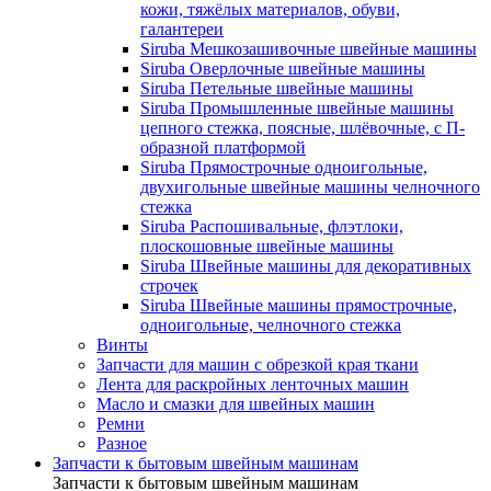
кожи, тяжёлых материалов, обуви,
галантереи
Siruba Мешкозашивочные швейные машины
Siruba Оверлочные швейные машины
Siruba Петельные швейные машины
Siruba Промышленные швейные машины
цепного стежка, поясные, шлёвочные, с П-
образной платформой
Siruba Прямострочные одноигольные,
двухигольные швейные машины челночного
стежка
Siruba Распошивальные, флэтлоки,
плоскошовные швейные машины
Siruba Швейные машины для декоративных
строчек
Siruba Швейные машины прямострочные,
одноигольные, челночного стежка
Винты
Запчасти для машин с обрезкой края ткани
Лента для раскройных ленточных машин
Масло и смазки для швейных машин
Ремни
Разное
Запчасти к бытовым швейным машинам
Запчасти к бытовым швейным машинам