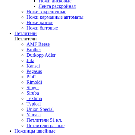
Ножи дисковые
Лента раскройная
Ножи закрепочные
Ножи карманные автоматы
Ножи разное
Ножи бытовые
Петлители
Петлители
AMF Reese
Brother
Durkopp Adler
Juki
Kansai
Pegasus
Pfaff
Rimoldi
Singer
Siruba
Textima
Typical
Union Special
Yamata
Петлители 51 кл.
Петлители разные
Ножницы швейные