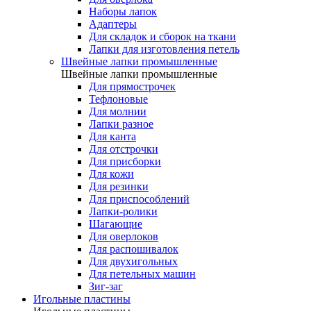
Наборы лапок
Адаптеры
Для складок и сборок на ткани
Лапки для изготовления петель
Швейные лапки промышленные
Швейные лапки промышленные
Для прямострочек
Тефлоновые
Для молнии
Лапки разное
Для канта
Для отстрочки
Для присборки
Для кожи
Для резинки
Для приспособлений
Лапки-ролики
Шагающие
Для оверлоков
Для распошивалок
Для двухигольных
Для петельных машин
Зиг-заг
Игольные пластины