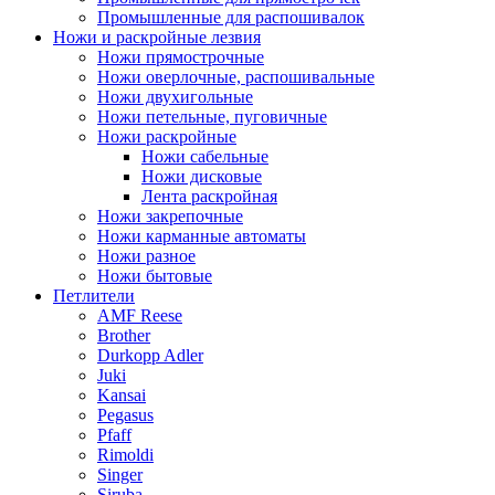
Промышленные для распошивалок
Ножи и раскройные лезвия
Ножи прямострочные
Ножи оверлочные, распошивальные
Ножи двухигольные
Ножи петельные, пуговичные
Ножи раскройные
Ножи сабельные
Ножи дисковые
Лента раскройная
Ножи закрепочные
Ножи карманные автоматы
Ножи разное
Ножи бытовые
Петлители
AMF Reese
Brother
Durkopp Adler
Juki
Kansai
Pegasus
Pfaff
Rimoldi
Singer
Siruba