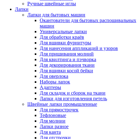
Ручные швейные иглы
Лапки
Лапки для бытовых машин
Окантователи для бытовых распошивальных
машин
Универсальные лапки
Для обработки краёв
Для вшивки фурнитуры
Для нанесения аппликаций и узоров
Для пришивания молний
Для квилтинга и пэчворка
Для декорирования ткани
Для вшивки косой бейки
Для оверлока
Наборы лапок
Адаптеры
Для складок и сборок на ткани
Лапки для изготовления петель
Швейные лапки промышленные
Для прямострочек
Тефлоновые
Для молнии
Лапки разное
Для канта
Для отстрочки