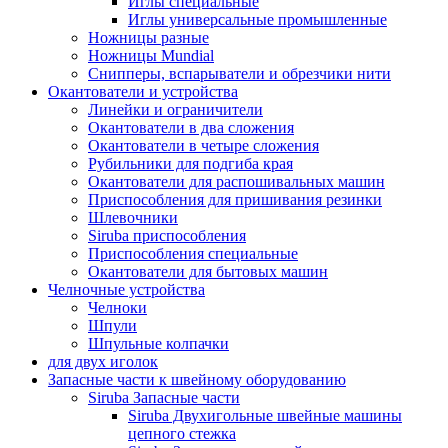
Иглы специальные
Иглы универсальные промышленные
Ножницы разные
Ножницы Mundial
Снипперы, вспарыватели и обрезчики нити
Окантователи и устройства
Линейки и ограничители
Окантователи в два сложения
Окантователи в четыре сложения
Рубильники для подгиба края
Окантователи для распошивальных машин
Приспособления для пришивания резинки
Шлевочники
Siruba приспособления
Приспособления специальные
Окантователи для бытовых машин
Челночные устройства
Челноки
Шпули
Шпульные колпачки
для двух иголок
Запасные части к швейному оборудованию
Siruba Запасные части
Siruba Двухигольные швейные машины
цепного стежка