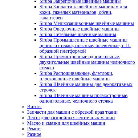
Siruba Закрепочные швейные машины
Siruba Запчасти к швейным машинам для
кожи, тяжёлых материалов, обуви,
галантереи
Siruba Мешкозашивочные швейные машины
Siruba Оверлочные швейные машины
Siruba Петельные швейные машины
Siruba Промышленные швейные машины
цепного стежка, поясные, шлёвочные, с П-
образной платформой
Siruba Прямострочные одноигольные,
двухигольные швейные машины челночного
стежка
Siruba Распошивальные, флэтлоки,
плоскошовные швейные машины
Siruba Швейные машины для декоративных
строчек
Siruba Швейные машины прямострочные,
одноигольные, челночного стежка
Винты
Запчасти для машин с обрезкой края ткани
Лента для раскройных ленточных машин
Масло и смазки для швейных машин
Ремни
Разное