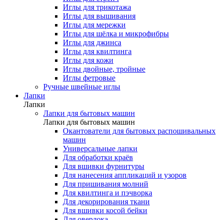
Иглы для трикотажа
Иглы для вышивания
Иглы для мережки
Иглы для шёлка и микрофибры
Иглы для джинса
Иглы для квилтинга
Иглы для кожи
Иглы двойные, тройные
Иглы фетровые
Ручные швейные иглы
Лапки
Лапки
Лапки для бытовых машин
Лапки для бытовых машин
Окантователи для бытовых распошивальных
машин
Универсальные лапки
Для обработки краёв
Для вшивки фурнитуры
Для нанесения аппликаций и узоров
Для пришивания молний
Для квилтинга и пэчворка
Для декорирования ткани
Для вшивки косой бейки
Для оверлока