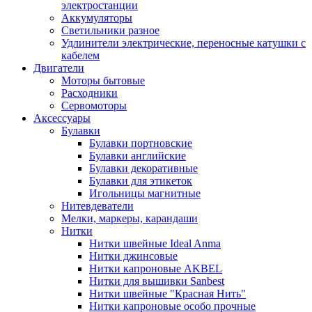
электростанции
Аккумуляторы
Светильники разное
Удлинители электрические, переносные катушки с
кабелем
Двигатели
Моторы бытовые
Расходники
Сервомоторы
Аксессуары
Булавки
Булавки портновские
Булавки английские
Булавки декоративные
Булавки для этикеток
Игольницы магнитные
Нитевдеватели
Мелки, маркеры, карандаши
Нитки
Нитки швейные Ideal Anma
Нитки джинсовые
Нитки капроновые AKBEL
Нитки для вышивки Sanbest
Нитки швейные "Красная Нить"
Нитки капроновые особо прочные