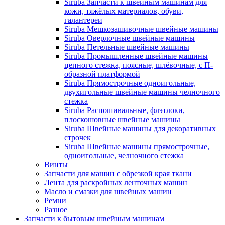
Siruba Запчасти к швейным машинам для
кожи, тяжёлых материалов, обуви,
галантереи
Siruba Мешкозашивочные швейные машины
Siruba Оверлочные швейные машины
Siruba Петельные швейные машины
Siruba Промышленные швейные машины
цепного стежка, поясные, шлёвочные, с П-
образной платформой
Siruba Прямострочные одноигольные,
двухигольные швейные машины челночного
стежка
Siruba Распошивальные, флэтлоки,
плоскошовные швейные машины
Siruba Швейные машины для декоративных
строчек
Siruba Швейные машины прямострочные,
одноигольные, челночного стежка
Винты
Запчасти для машин с обрезкой края ткани
Лента для раскройных ленточных машин
Масло и смазки для швейных машин
Ремни
Разное
Запчасти к бытовым швейным машинам