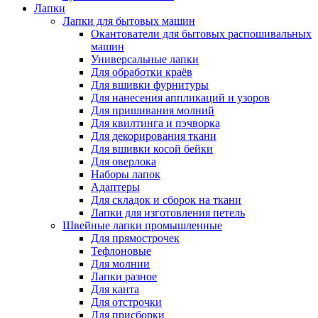
Лапки
Лапки для бытовых машин
Окантователи для бытовых распошивальных
машин
Универсальные лапки
Для обработки краёв
Для вшивки фурнитуры
Для нанесения аппликаций и узоров
Для пришивания молний
Для квилтинга и пэчворка
Для декорирования ткани
Для вшивки косой бейки
Для оверлока
Наборы лапок
Адаптеры
Для складок и сборок на ткани
Лапки для изготовления петель
Швейные лапки промышленные
Для прямострочек
Тефлоновые
Для молнии
Лапки разное
Для канта
Для отстрочки
Для присборки