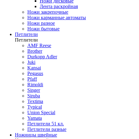
Ножи дисковые
Лента раскройная
Ножи закрепочные
Ножи карманные автоматы
Ножи разное
Ножи бытовые
Петлители
Петлители
AMF Reese
Brother
Durkopp Adler
Juki
Kansai
Pegasus
Pfaff
Rimoldi
Singer
Siruba
Textima
Typical
Union Special
Yamata
Петлители 51 кл.
Петлители разные
Ножницы швейные