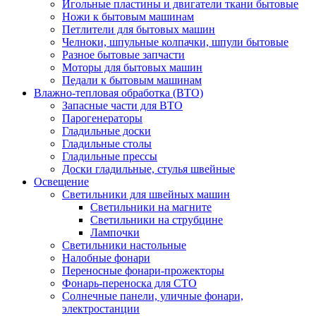
Игольные пластины и двигатели ткани бытовые
Ножи к бытовым машинам
Петлители для бытовых машин
Челноки, шпульные колпачки, шпули бытовые
Разное бытовые запчасти
Моторы для бытовых машин
Педали к бытовым машинам
Влажно-тепловая обработка (ВТО)
Запасные части для ВТО
Парогенераторы
Гладильные доски
Гладильные столы
Гладильные прессы
Доски гладильные, стулья швейные
Освещение
Светильники для швейных машин
Светильники на магните
Светильники на струбцине
Лампочки
Светильники настольные
Налобные фонари
Переносные фонари-прожекторы
Фонарь-переноска для СТО
Солнечные панели, уличные фонари,
электростанции