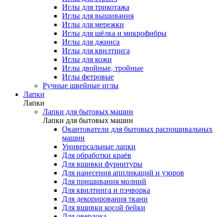
Иглы для трикотажа
Иглы для вышивания
Иглы для мережки
Иглы для шёлка и микрофибры
Иглы для джинса
Иглы для квилтинга
Иглы для кожи
Иглы двойные, тройные
Иглы фетровые
Ручные швейные иглы
Лапки
Лапки
Лапки для бытовых машин
Лапки для бытовых машин
Окантователи для бытовых распошивальных
машин
Универсальные лапки
Для обработки краёв
Для вшивки фурнитуры
Для нанесения аппликаций и узоров
Для пришивания молний
Для квилтинга и пэчворка
Для декорирования ткани
Для вшивки косой бейки
Для оверлока