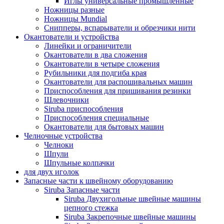
Иглы универсальные промышленные
Ножницы разные
Ножницы Mundial
Снипперы, вспарыватели и обрезчики нити
Окантователи и устройства
Линейки и ограничители
Окантователи в два сложения
Окантователи в четыре сложения
Рубильники для подгиба края
Окантователи для распошивальных машин
Приспособления для пришивания резинки
Шлевочники
Siruba приспособления
Приспособления специальные
Окантователи для бытовых машин
Челночные устройства
Челноки
Шпули
Шпульные колпачки
для двух иголок
Запасные части к швейному оборудованию
Siruba Запасные части
Siruba Двухигольные швейные машины
цепного стежка
Siruba Закрепочные швейные машины