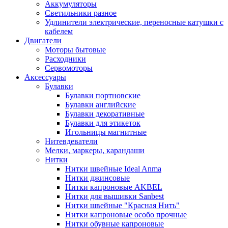
Аккумуляторы
Светильники разное
Удлинители электрические, переносные катушки с
кабелем
Двигатели
Моторы бытовые
Расходники
Сервомоторы
Аксессуары
Булавки
Булавки портновские
Булавки английские
Булавки декоративные
Булавки для этикеток
Игольницы магнитные
Нитевдеватели
Мелки, маркеры, карандаши
Нитки
Нитки швейные Ideal Anma
Нитки джинсовые
Нитки капроновые AKBEL
Нитки для вышивки Sanbest
Нитки швейные "Красная Нить"
Нитки капроновые особо прочные
Нитки обувные капроновые