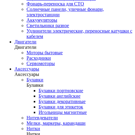
Фонарь-переноска для СТО
Солнечные панели, уличные фонари,
электростанции
Аккумуляторы
Светильники разное
Удлинители электрические, переносные катушки с
кабелем
Двигатели
Двигатели
Моторы бытовые
Расходники
Сервомоторы
Аксессуары
Аксессуары
Булавки
Булавки
Булавки портновские
Булавки английские
Булавки декоративные
Булавки для этикеток
Игольницы магнитные
Нитевдеватели
Мелки, маркеры, карандаши
Нитки
Нитки