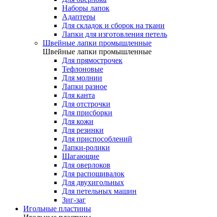
Наборы лапок
Адаптеры
Для складок и сборок на ткани
Лапки для изготовления петель
Швейные лапки промышленные
Швейные лапки промышленные
Для прямострочек
Тефлоновые
Для молнии
Лапки разное
Для канта
Для отстрочки
Для присборки
Для кожи
Для резинки
Для приспособлений
Лапки-ролики
Шагающие
Для оверлоков
Для распошивалок
Для двухигольных
Для петельных машин
Зиг-заг
Игольные пластины