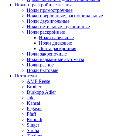
Ножи и раскройные лезвия
Ножи прямострочные
Ножи оверлочные, распошивальные
Ножи двухигольные
Ножи петельные, пуговичные
Ножи раскройные
Ножи сабельные
Ножи дисковые
Лента раскройная
Ножи закрепочные
Ножи карманные автоматы
Ножи разное
Ножи бытовые
Петлители
AMF Reese
Brother
Durkopp Adler
Juki
Kansai
Pegasus
Pfaff
Rimoldi
Singer
Siruba
Textima