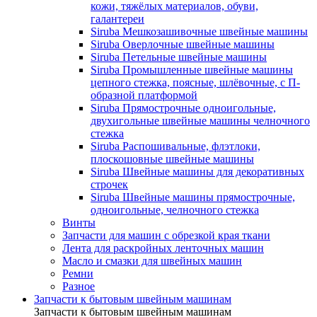
кожи, тяжёлых материалов, обуви,
галантереи
Siruba Мешкозашивочные швейные машины
Siruba Оверлочные швейные машины
Siruba Петельные швейные машины
Siruba Промышленные швейные машины
цепного стежка, поясные, шлёвочные, с П-
образной платформой
Siruba Прямострочные одноигольные,
двухигольные швейные машины челночного
стежка
Siruba Распошивальные, флэтлоки,
плоскошовные швейные машины
Siruba Швейные машины для декоративных
строчек
Siruba Швейные машины прямострочные,
одноигольные, челночного стежка
Винты
Запчасти для машин с обрезкой края ткани
Лента для раскройных ленточных машин
Масло и смазки для швейных машин
Ремни
Разное
Запчасти к бытовым швейным машинам
Запчасти к бытовым швейным машинам