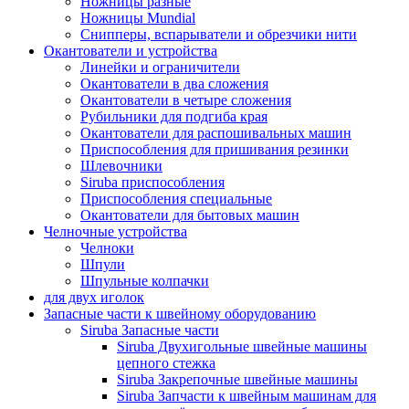
Ножницы разные
Ножницы Mundial
Снипперы, вспарыватели и обрезчики нити
Окантователи и устройства
Линейки и ограничители
Окантователи в два сложения
Окантователи в четыре сложения
Рубильники для подгиба края
Окантователи для распошивальных машин
Приспособления для пришивания резинки
Шлевочники
Siruba приспособления
Приспособления специальные
Окантователи для бытовых машин
Челночные устройства
Челноки
Шпули
Шпульные колпачки
для двух иголок
Запасные части к швейному оборудованию
Siruba Запасные части
Siruba Двухигольные швейные машины
цепного стежка
Siruba Закрепочные швейные машины
Siruba Запчасти к швейным машинам для