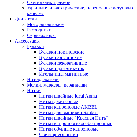
Светильники разное
Удлинители электрические, переносные катушки с
кабелем
Двигатели
Моторы бытовые
Расходники
Сервомоторы
Аксессуары
Булавки
Булавки портновские
Булавки английские
Булавки декоративные
Булавки для этикеток
Игольницы магнитные
Нитевдеватели
Мелки, маркеры, карандаши
Нитки
Нитки швейные Ideal Anma
Нитки джинсовые
Нитки капроновые AKBEL
Нитки для вышивки Sanbest
Нитки швейные "Красная Нить"
Нитки капроновые особо прочные
Нитки обувные капроновые
Светящиеся нитки