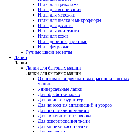
Иглы для трикотажа
Иглы для вышивания
Иглы для мережки
Иглы для шёлка и микрофибры
Иглы для джинса
Иглы для квилтинга
Иглы для кожи
Иглы двойные, тройные
Иглы фетровые
Ручные швейные иглы
Лапки
Лапки
Лапки для бытовых машин
Лапки для бытовых машин
Окантователи для бытовых распошивальных
машин
Универсальные лапки
Для обработки краёв
Для вшивки фурнитуры
Для нанесения аппликаций и узоров
Для пришивания молний
Для квилтинга и пэчворка
Для декорирования ткани
Для вшивки косой бейки
Для оверлока