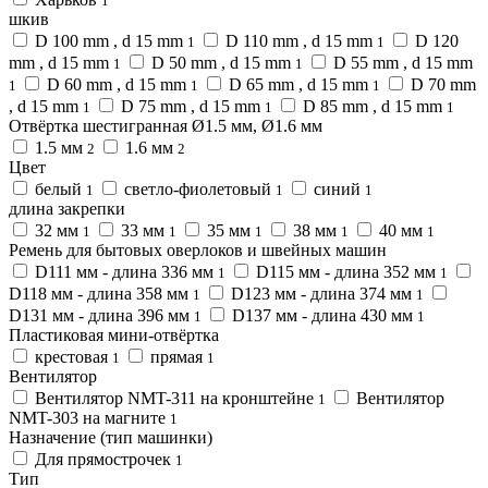
1
шкив
D 100 mm , d 15 mm
D 110 mm , d 15 mm
D 120
1
1
mm , d 15 mm
D 50 mm , d 15 mm
D 55 mm , d 15 mm
1
1
D 60 mm , d 15 mm
D 65 mm , d 15 mm
D 70 mm
1
1
1
, d 15 mm
D 75 mm , d 15 mm
D 85 mm , d 15 mm
1
1
1
Отвёртка шестигранная Ø1.5 мм, Ø1.6 мм
1.5 мм
1.6 мм
2
2
Цвет
белый
светло-фиолетовый
синий
1
1
1
длина закрепки
32 мм
33 мм
35 мм
38 мм
40 мм
1
1
1
1
1
Ремень для бытовых оверлоков и швейных машин
D111 мм - длина 336 мм
D115 мм - длина 352 мм
1
1
D118 мм - длина 358 мм
D123 мм - длина 374 мм
1
1
D131 мм - длина 396 мм
D137 мм - длина 430 мм
1
1
Пластиковая мини-отвёртка
крестовая
прямая
1
1
Вентилятор
Вентилятор NMT-311 на кронштейне
Вентилятор
1
NMT-303 на магните
1
Назначение (тип машинки)
Для прямострочек
1
Тип