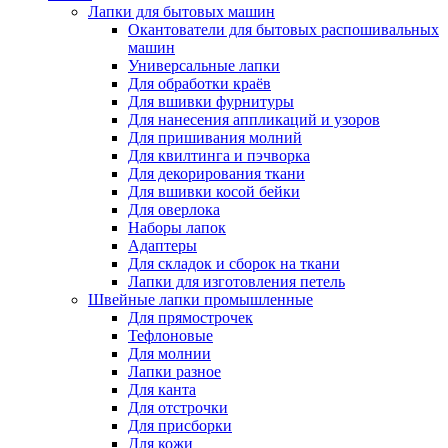
Лапки для бытовых машин
Окантователи для бытовых распошивальных
машин
Универсальные лапки
Для обработки краёв
Для вшивки фурнитуры
Для нанесения аппликаций и узоров
Для пришивания молний
Для квилтинга и пэчворка
Для декорирования ткани
Для вшивки косой бейки
Для оверлока
Наборы лапок
Адаптеры
Для складок и сборок на ткани
Лапки для изготовления петель
Швейные лапки промышленные
Для прямострочек
Тефлоновые
Для молнии
Лапки разное
Для канта
Для отстрочки
Для присборки
Для кожи