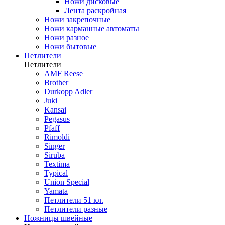
Ножи дисковые
Лента раскройная
Ножи закрепочные
Ножи карманные автоматы
Ножи разное
Ножи бытовые
Петлители
Петлители
AMF Reese
Brother
Durkopp Adler
Juki
Kansai
Pegasus
Pfaff
Rimoldi
Singer
Siruba
Textima
Typical
Union Special
Yamata
Петлители 51 кл.
Петлители разные
Ножницы швейные