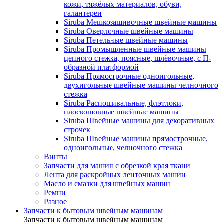
кожи, тяжёлых материалов, обуви,
галантереи
Siruba Мешкозашивочные швейные машины
Siruba Оверлочные швейные машины
Siruba Петельные швейные машины
Siruba Промышленные швейные машины
цепного стежка, поясные, шлёвочные, с П-
образной платформой
Siruba Прямострочные одноигольные,
двухигольные швейные машины челночного
стежка
Siruba Распошивальные, флэтлоки,
плоскошовные швейные машины
Siruba Швейные машины для декоративных
строчек
Siruba Швейные машины прямострочные,
одноигольные, челночного стежка
Винты
Запчасти для машин с обрезкой края ткани
Лента для раскройных ленточных машин
Масло и смазки для швейных машин
Ремни
Разное
Запчасти к бытовым швейным машинам
Запчасти к бытовым швейным машинам