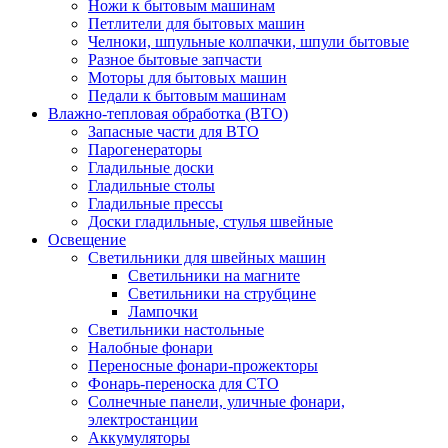
Ножи к бытовым машинам
Петлители для бытовых машин
Челноки, шпульные колпачки, шпули бытовые
Разное бытовые запчасти
Моторы для бытовых машин
Педали к бытовым машинам
Влажно-тепловая обработка (ВТО)
Запасные части для ВТО
Парогенераторы
Гладильные доски
Гладильные столы
Гладильные прессы
Доски гладильные, стулья швейные
Освещение
Светильники для швейных машин
Светильники на магните
Светильники на струбцине
Лампочки
Светильники настольные
Налобные фонари
Переносные фонари-прожекторы
Фонарь-переноска для СТО
Солнечные панели, уличные фонари,
электростанции
Аккумуляторы