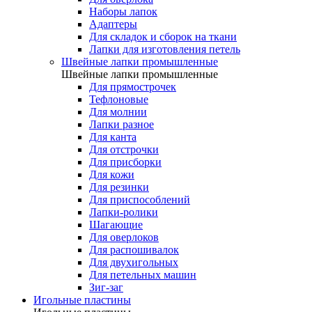
Наборы лапок
Адаптеры
Для складок и сборок на ткани
Лапки для изготовления петель
Швейные лапки промышленные
Швейные лапки промышленные
Для прямострочек
Тефлоновые
Для молнии
Лапки разное
Для канта
Для отстрочки
Для присборки
Для кожи
Для резинки
Для приспособлений
Лапки-ролики
Шагающие
Для оверлоков
Для распошивалок
Для двухигольных
Для петельных машин
Зиг-заг
Игольные пластины