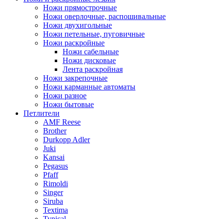
Ножи прямострочные
Ножи оверлочные, распошивальные
Ножи двухигольные
Ножи петельные, пуговичные
Ножи раскройные
Ножи сабельные
Ножи дисковые
Лента раскройная
Ножи закрепочные
Ножи карманные автоматы
Ножи разное
Ножи бытовые
Петлители
AMF Reese
Brother
Durkopp Adler
Juki
Kansai
Pegasus
Pfaff
Rimoldi
Singer
Siruba
Textima
Typical