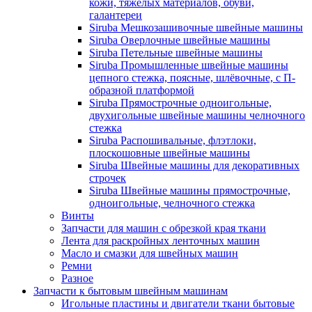
кожи, тяжёлых материалов, обуви,
галантереи
Siruba Мешкозашивочные швейные машины
Siruba Оверлочные швейные машины
Siruba Петельные швейные машины
Siruba Промышленные швейные машины
цепного стежка, поясные, шлёвочные, с П-
образной платформой
Siruba Прямострочные одноигольные,
двухигольные швейные машины челночного
стежка
Siruba Распошивальные, флэтлоки,
плоскошовные швейные машины
Siruba Швейные машины для декоративных
строчек
Siruba Швейные машины прямострочные,
одноигольные, челночного стежка
Винты
Запчасти для машин с обрезкой края ткани
Лента для раскройных ленточных машин
Масло и смазки для швейных машин
Ремни
Разное
Запчасти к бытовым швейным машинам
Игольные пластины и двигатели ткани бытовые