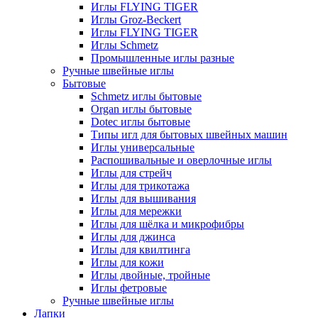
Иглы FLYING TIGER
Иглы Groz-Beckert
Иглы FLYING TIGER
Иглы Schmetz
Промышленные иглы разные
Ручные швейные иглы
Бытовые
Schmetz иглы бытовые
Organ иглы бытовые
Dotec иглы бытовые
Типы игл для бытовых швейных машин
Иглы универсальные
Распошивальные и оверлочные иглы
Иглы для стрейч
Иглы для трикотажа
Иглы для вышивания
Иглы для мережки
Иглы для шёлка и микрофибры
Иглы для джинса
Иглы для квилтинга
Иглы для кожи
Иглы двойные, тройные
Иглы фетровые
Ручные швейные иглы
Лапки