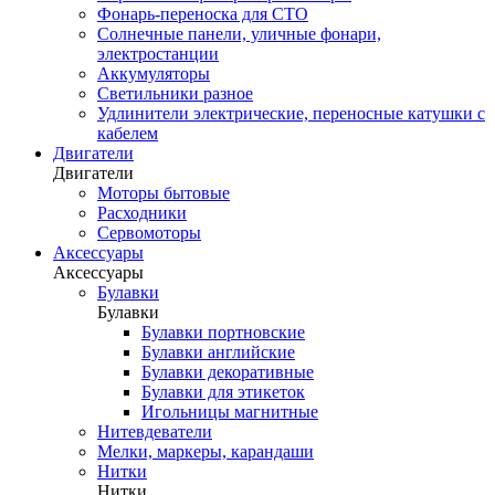
Фонарь-переноска для СТО
Солнечные панели, уличные фонари,
электростанции
Аккумуляторы
Светильники разное
Удлинители электрические, переносные катушки с
кабелем
Двигатели
Двигатели
Моторы бытовые
Расходники
Сервомоторы
Аксессуары
Аксессуары
Булавки
Булавки
Булавки портновские
Булавки английские
Булавки декоративные
Булавки для этикеток
Игольницы магнитные
Нитевдеватели
Мелки, маркеры, карандаши
Нитки
Нитки