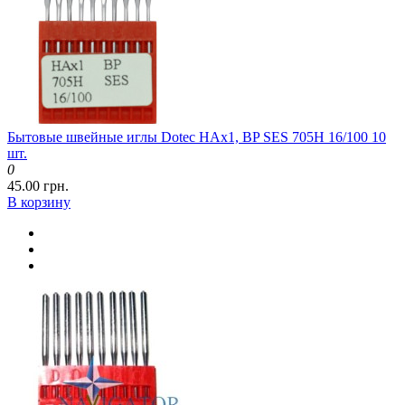
Бытовые швейные иглы Dotec HAx1, BP SES 705H 16/100 10
шт.
0
45.00 грн.
В корзину