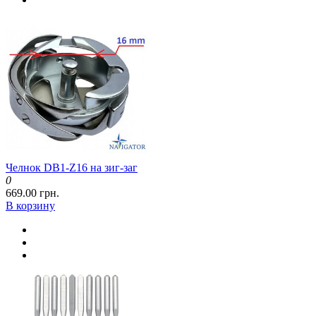
Челнок DB1-Z16 на зиг-заг
0
669.00 грн.
В корзину