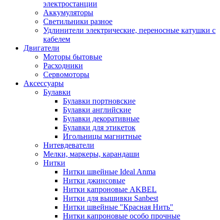
электростанции
Аккумуляторы
Светильники разное
Удлинители электрические, переносные катушки с
кабелем
Двигатели
Моторы бытовые
Расходники
Сервомоторы
Аксессуары
Булавки
Булавки портновские
Булавки английские
Булавки декоративные
Булавки для этикеток
Игольницы магнитные
Нитевдеватели
Мелки, маркеры, карандаши
Нитки
Нитки швейные Ideal Anma
Нитки джинсовые
Нитки капроновые AKBEL
Нитки для вышивки Sanbest
Нитки швейные "Красная Нить"
Нитки капроновые особо прочные