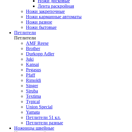
Ножи дисковые
Лента раскройная
Ножи закрепочные
Ножи карманные автоматы
Ножи разное
Ножи бытовые
Петлители
Петлители
AMF Reese
Brother
Durkopp Adler
Juki
Kansai
Pegasus
Pfaff
Rimoldi
Singer
Siruba
Textima
Typical
Union Special
Yamata
Петлители 51 кл.
Петлители разные
Ножницы швейные