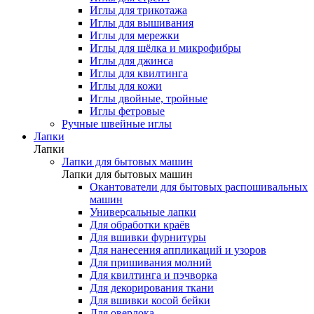
Иглы для трикотажа
Иглы для вышивания
Иглы для мережки
Иглы для шёлка и микрофибры
Иглы для джинса
Иглы для квилтинга
Иглы для кожи
Иглы двойные, тройные
Иглы фетровые
Ручные швейные иглы
Лапки
Лапки
Лапки для бытовых машин
Лапки для бытовых машин
Окантователи для бытовых распошивальных
машин
Универсальные лапки
Для обработки краёв
Для вшивки фурнитуры
Для нанесения аппликаций и узоров
Для пришивания молний
Для квилтинга и пэчворка
Для декорирования ткани
Для вшивки косой бейки
Для оверлока