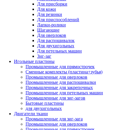
Для присборки
Для кожи
Для резинки
Для приспособлений
Лапки-ролики
Шагающие
Для оверлоков
Для распошивалок
Для двухигольных
Для петельных машин
Зиг-заг
Игольные пластины
Промышленные для прямострочек
Сменные комплекты (пластина+зубья)
Промышленные для оверлоков
Промышленные для распошивалки
Промышленные для закрепочных
Промышленные для петельных машин
Промышленные для зиг-загов
Бытовые пластины
для двухигольных
Двигатели ткани
Промышленные для зиг-зага
Промышленные для оверлоков
Промышленные для прямострочек