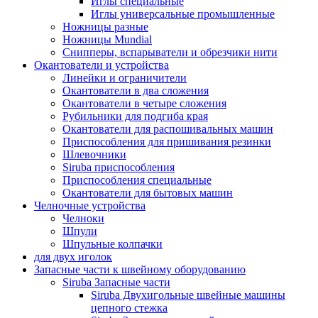
Иглы специальные
Иглы универсальные промышленные
Ножницы разные
Ножницы Mundial
Снипперы, вспарыватели и обрезчики нити
Окантователи и устройства
Линейки и ограничители
Окантователи в два сложения
Окантователи в четыре сложения
Рубильники для подгиба края
Окантователи для распошивальных машин
Приспособления для пришивания резинки
Шлевочники
Siruba приспособления
Приспособления специальные
Окантователи для бытовых машин
Челночные устройства
Челноки
Шпули
Шпульные колпачки
для двух иголок
Запасные части к швейному оборудованию
Siruba Запасные части
Siruba Двухигольные швейные машины
цепного стежка