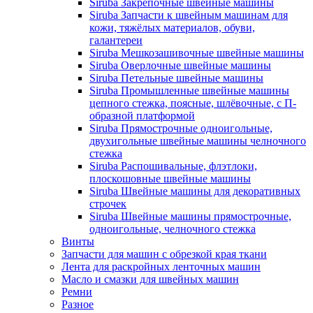
Siruba Закрепочные швейные машины
Siruba Запчасти к швейным машинам для
кожи, тяжёлых материалов, обуви,
галантереи
Siruba Мешкозашивочные швейные машины
Siruba Оверлочные швейные машины
Siruba Петельные швейные машины
Siruba Промышленные швейные машины
цепного стежка, поясные, шлёвочные, с П-
образной платформой
Siruba Прямострочные одноигольные,
двухигольные швейные машины челночного
стежка
Siruba Распошивальные, флэтлоки,
плоскошовные швейные машины
Siruba Швейные машины для декоративных
строчек
Siruba Швейные машины прямострочные,
одноигольные, челночного стежка
Винты
Запчасти для машин с обрезкой края ткани
Лента для раскройных ленточных машин
Масло и смазки для швейных машин
Ремни
Разное