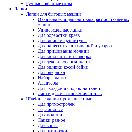
Ручные швейные иглы
Лапки
Лапки для бытовых машин
Окантователи для бытовых распошивальных
машин
Универсальные лапки
Для обработки краёв
Для вшивки фурнитуры
Для нанесения аппликаций и узоров
Для пришивания молний
Для квилтинга и пэчворка
Для декорирования ткани
Для вшивки косой бейки
Для оверлока
Наборы лапок
Адаптеры
Для складок и сборок на ткани
Лапки для изготовления петель
Швейные лапки промышленные
Для прямострочек
Тефлоновые
Для молнии
Лапки разное
Для канта
Для отстрочки