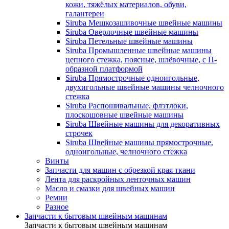
кожи, тяжёлых материалов, обуви,
галантереи
Siruba Мешкозашивочные швейные машины
Siruba Оверлочные швейные машины
Siruba Петельные швейные машины
Siruba Промышленные швейные машины
цепного стежка, поясные, шлёвочные, с П-
образной платформой
Siruba Прямострочные одноигольные,
двухигольные швейные машины челночного
стежка
Siruba Распошивальные, флэтлоки,
плоскошовные швейные машины
Siruba Швейные машины для декоративных
строчек
Siruba Швейные машины прямострочные,
одноигольные, челночного стежка
Винты
Запчасти для машин с обрезкой края ткани
Лента для раскройных ленточных машин
Масло и смазки для швейных машин
Ремни
Разное
Запчасти к бытовым швейным машинам
Запчасти к бытовым швейным машинам