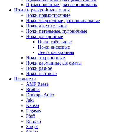
Промышленные для распошивалок
Ножи и раскройные лезвия
Ножи прямострочные
Ножи оверлочные, распошивальные
Ножи двухигольные
Ножи петельные, пуговичные
Ножи раскройные
Ножи сабельные
Ножи дисковые
Лента раскройная
Ножи закрепочные
Ножи карманные автоматы
Ножи разное
Ножи бытовые
Петлители
AMF Reese
Brother
Durkopp Adler
Juki
Kansai
Pegasus
Pfaff
Rimoldi
Singer
Siruba