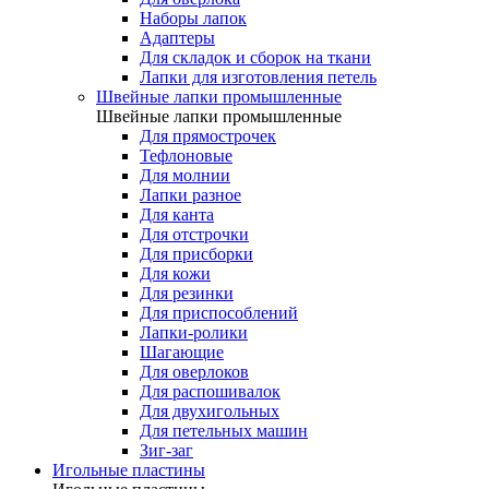
Наборы лапок
Адаптеры
Для складок и сборок на ткани
Лапки для изготовления петель
Швейные лапки промышленные
Швейные лапки промышленные
Для прямострочек
Тефлоновые
Для молнии
Лапки разное
Для канта
Для отстрочки
Для присборки
Для кожи
Для резинки
Для приспособлений
Лапки-ролики
Шагающие
Для оверлоков
Для распошивалок
Для двухигольных
Для петельных машин
Зиг-заг
Игольные пластины