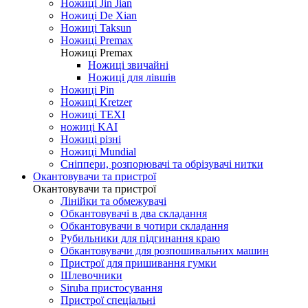
Ножиці Jin Jian
Ножиці De Xian
Ножиці Taksun
Ножиці Premax
Ножиці Premax
Ножиці звичайні
Ножиці для лівшів
Ножиці Pin
Ножиці Kretzer
Ножиці TEXI
ножиці KAI
Ножиці різні
Ножиці Mundial
Сніппери, розпорювачі та обрізувачі нитки
Окантовувачи та пристрої
Окантовувачи та пристрої
Лінійки та обмежувачі
Обкантовувачі в два складання
Обкантовувачи в чотири складання
Рубильники для підгинання краю
Обкантовувачи для розпошивальних машин
Пристрої для пришивання гумки
Шлевочники
Siruba пристосування
Пристрої спеціальні