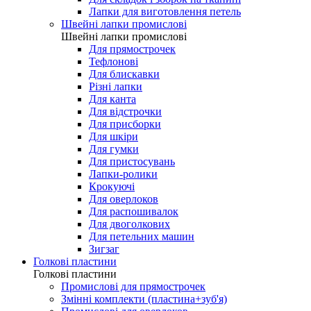
Лапки для виготовлення петель
Швейні лапки промислові
Швейні лапки промислові
Для прямострочек
Тефлонові
Для блискавки
Різні лапки
Для канта
Для відстрочки
Для присборки
Для шкіри
Для гумки
Для пристосувань
Лапки-ролики
Крокуючі
Для оверлоков
Для распошивалок
Для двоголкових
Для петельних машин
Зигзаг
Голкові пластини
Голкові пластини
Промислові для прямострочек
Змінні комплекти (пластина+зуб'я)