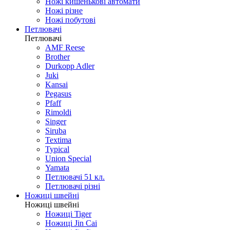
Ножі кишенькові автомати
Ножі різне
Ножі побутові
Петлювачі
Петлювачі
AMF Reese
Brother
Durkopp Adler
Juki
Kansai
Pegasus
Pfaff
Rimoldi
Singer
Siruba
Textima
Typical
Union Special
Yamata
Петлювачі 51 кл.
Петлювачі різні
Ножиці швейні
Ножиці швейні
Ножиці Tiger
Ножиці Jin Cai