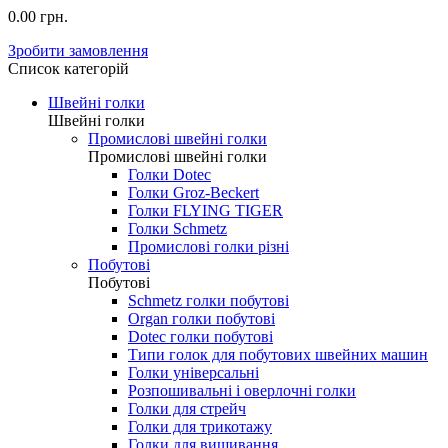
0.00 грн.
Зробити замовлення
Список категорій
Швейні голки
Швейні голки
Промислові швейні голки
Промислові швейні голки
Голки Dotec
Голки Groz-Beckert
Голки FLYING TIGER
Голки Schmetz
Промислові голки різні
Побутові
Побутові
Schmetz голки побутові
Organ голки побутові
Dotec голки побутові
Типи голок для побутових швейних машин
Голки універсальні
Розпошивальні і оверлочні голки
Голки для стрейч
Голки для трикотажу
Голки для вишивання