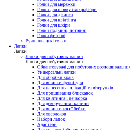
Голки для мережки
Голки для шовку і мікрофібри
Голки для джинса
Голки для квілтінга
Голки для шкіри
Голки подвійні, потрійні
Голки фетрові
Ручні швацькі голки
Лапки
Лапки
Лапки для побутових машин
Лапки для побутових машин
Обкантовувачі для побутових розпошивальни
Універсальні лапки
Для обробки країв
Для вшивки фурнітури
Для нанесення аплікацій та візерунків
Для пришивання блискавок
Для квілтинга і печворка
Для декорування тканини
Для вшивки косої бейки
Для оверлоков
Набори лапок
Адаптери
Для складок і зборок на тканині