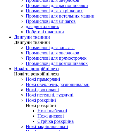
Промислові для оверлоков
Промислові для распошивалки
Промислові для закріпкових
Промислові для петельних машин
Промислові для зіг-загов
для двоголкових
Побутові пластини
Двигуни тканини
Двигуни тканини
Промислові для зиг-зага
Промислові для оверлоков
Промислові для прямострочек
Промислові для розпошивалок
Ножі та розкрійні леза
Ножі та розкрійні леза
Ножі пряморядні
Ножі оверлочні, розпошивальні
Ножі двоголкові
Ножі петельні, гудзичні
Ножі розкрійні
Ножі розкрійні
Ножі шабельні
Ножі дискові
Стрічка розкрійна
Ножі закріплювальні