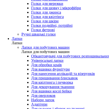
Голки для мережки
Голки для шовку і мікрофібри
Голки для джинса
Голки для квілтінга
Голки для шкіри
Голки подвійні, потрійні
Голки фетрові
Ручні швацькі голки
Лапки
Лапки
Лапки для побутових машин
Лапки для побутових машин
Обкантовувачі для побутових розпошивальни
Універсальні лапки
Для обробки країв
Для вшивки фурнітури
Для нанесення аплікацій та візерунків
Для пришивання блискавок
Для квілтинга і печворка
Для декорування тканини
Для вшивки косої бейки
Для оверлоков
Набори лапок
Адаптери
Для складок і зборок на тканині