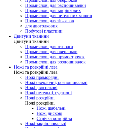
Промислові для оверлоков
Промислові для распошивалки
Промислові для закріпкових
Промислові для петельних машин
Промислові для зіг-загов
для двоголкових
Побутові пластини
Двигуни тканини
Двигуни тканини
Промислові для зиг-зага
Промислові для оверлоков
Промислові для прямострочек
Промислові для розпошивалок
Ножі та розкрійні леза
Ножі та розкрійні леза
Ножі пряморядні
Ножі оверлочні, розпошивальні
Ножі двоголкові
Ножі петельні, гудзичні
Ножі розкрійні
Ножі розкрійні
Ножі шабельні
Ножі дискові
Стрічка розкрійна
Ножі закріплювальні