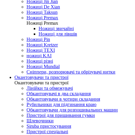
Ножиці Jin Jian
Ножиці De Xian
Ножиці Taksun
Ножиці Premax
Ножиці Premax
Ножиці звичайні
Ножиці для лівшів
Ножиці Pin
Ножиці Kretzer
Ножиці TEXI
ножиці KAI
Ножиці різні
Ножиці Mundial
Сніппери, розпорювачі та обрізувачі нитки
Окантовувачи та пристрої
Окантовувачи та пристрої
Лінійки та обмежувачі
Обкантовувачі в два складання
Обкантовувачи в чотири складання
Рубильники для підгинання краю
Обкантовувачи для розпошивальних машин
Пристрої для пришивання гумки
Шлевочники
Siruba пристосування
Пристрої спеціальні