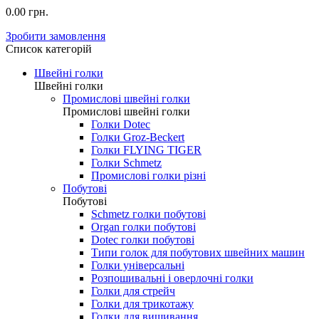
0.00 грн.
Зробити замовлення
Список категорій
Швейні голки
Швейні голки
Промислові швейні голки
Промислові швейні голки
Голки Dotec
Голки Groz-Beckert
Голки FLYING TIGER
Голки Schmetz
Промислові голки різні
Побутові
Побутові
Schmetz голки побутові
Organ голки побутові
Dotec голки побутові
Типи голок для побутових швейних машин
Голки універсальні
Розпошивальні і оверлочні голки
Голки для стрейч
Голки для трикотажу
Голки для вишивання