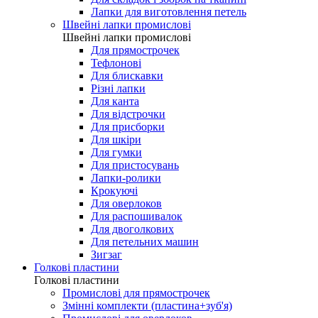
Лапки для виготовлення петель
Швейні лапки промислові
Швейні лапки промислові
Для прямострочек
Тефлонові
Для блискавки
Різні лапки
Для канта
Для відстрочки
Для присборки
Для шкіри
Для гумки
Для пристосувань
Лапки-ролики
Крокуючі
Для оверлоков
Для распошивалок
Для двоголкових
Для петельних машин
Зигзаг
Голкові пластини
Голкові пластини
Промислові для прямострочек
Змінні комплекти (пластина+зуб'я)