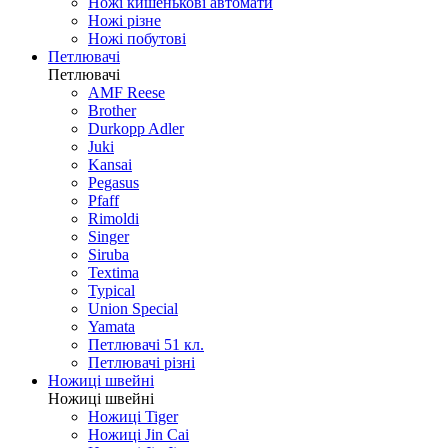
Ножі кишенькові автомати
Ножі різне
Ножі побутові
Петлювачі
Петлювачі
AMF Reese
Brother
Durkopp Adler
Juki
Kansai
Pegasus
Pfaff
Rimoldi
Singer
Siruba
Textima
Typical
Union Special
Yamata
Петлювачі 51 кл.
Петлювачі різні
Ножиці швейні
Ножиці швейні
Ножиці Tiger
Ножиці Jin Cai