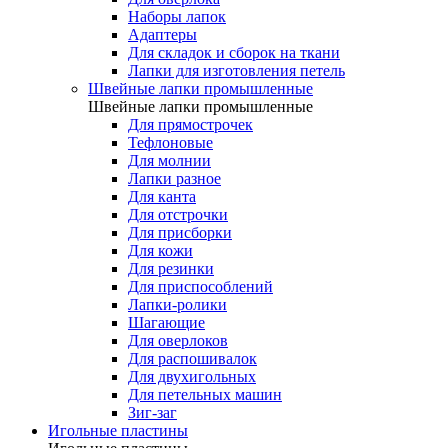
Наборы лапок
Адаптеры
Для складок и сборок на ткани
Лапки для изготовления петель
Швейные лапки промышленные
Швейные лапки промышленные
Для прямострочек
Тефлоновые
Для молнии
Лапки разное
Для канта
Для отстрочки
Для присборки
Для кожи
Для резинки
Для приспособлений
Лапки-ролики
Шагающие
Для оверлоков
Для распошивалок
Для двухигольных
Для петельных машин
Зиг-заг
Игольные пластины