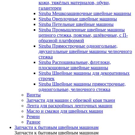
кожи, тяжёлых материалов, обуви,
галантереи
Siruba Мешкозашивочные швейные машины
Siruba Оверлочные швейные машины
Siruba Петельные швейные машины
Siruba Промышленные швейные машины
цепного стежка, поясные, шлёвочные, с П-
образной платформой
Siruba Прямострочные одноигольные,
двухигольные швейные машины челночного
стежка
Siruba Распошивальные, флэтлоки,
плоскошовные швейные машины
Siruba Швейные машины для декоративных
строчек
Siruba Швейные машины прямострочные,
одноигольные, челночного стежка
Винты
Запчасти для машин с обрезкой края ткани
Лента для раскройных ленточных машин
Масло и смазки для швейных машин
Ремни
Разное
Запчасти к бытовым швейным машинам
Запчасти к бытовым швейным машинам