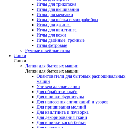
Иглы для трикотажа
Иглы для вышивания
Иглы для мережки
Иглы для шёлка и микрофибры
Иглы для джинса
Иглы для квилтинга
Иглы для кожи
Иглы двойные, тройные
Иглы фетровые
Ручные швейные иглы
Лапки
Лапки
Лапки для бытовых машин
Лапки для бытовых машин
Окантователи для бытовых распошивальных
машин
Универсальные лапки
Для обработки краёв
Для вшивки фурнитуры
Для нанесения аппликаций и узоров
Для пришивания молний
Для квилтинга и пэчворка
Для декорирования ткани
Для вшивки косой бейки
Для оверлока