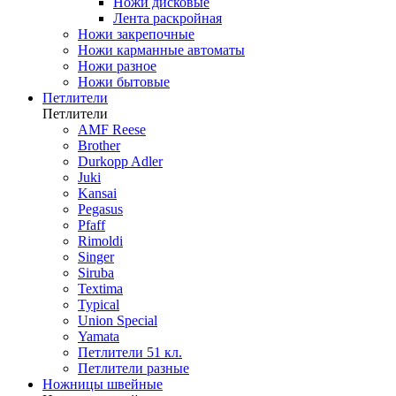
Ножи дисковые
Лента раскройная
Ножи закрепочные
Ножи карманные автоматы
Ножи разное
Ножи бытовые
Петлители
Петлители
AMF Reese
Brother
Durkopp Adler
Juki
Kansai
Pegasus
Pfaff
Rimoldi
Singer
Siruba
Textima
Typical
Union Special
Yamata
Петлители 51 кл.
Петлители разные
Ножницы швейные