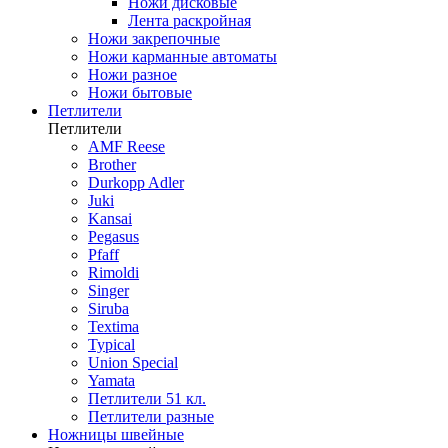
Ножи дисковые
Лента раскройная
Ножи закрепочные
Ножи карманные автоматы
Ножи разное
Ножи бытовые
Петлители
Петлители
AMF Reese
Brother
Durkopp Adler
Juki
Kansai
Pegasus
Pfaff
Rimoldi
Singer
Siruba
Textima
Typical
Union Special
Yamata
Петлители 51 кл.
Петлители разные
Ножницы швейные