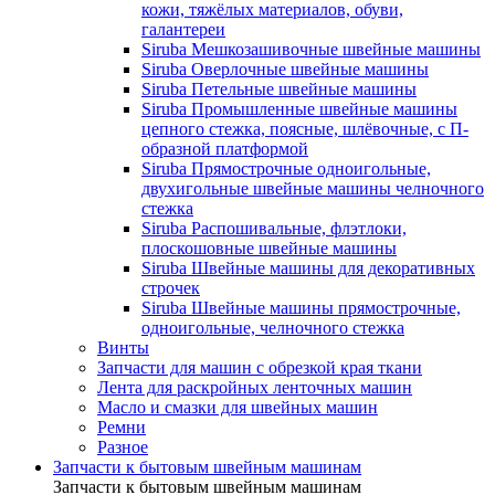
кожи, тяжёлых материалов, обуви,
галантереи
Siruba Мешкозашивочные швейные машины
Siruba Оверлочные швейные машины
Siruba Петельные швейные машины
Siruba Промышленные швейные машины
цепного стежка, поясные, шлёвочные, с П-
образной платформой
Siruba Прямострочные одноигольные,
двухигольные швейные машины челночного
стежка
Siruba Распошивальные, флэтлоки,
плоскошовные швейные машины
Siruba Швейные машины для декоративных
строчек
Siruba Швейные машины прямострочные,
одноигольные, челночного стежка
Винты
Запчасти для машин с обрезкой края ткани
Лента для раскройных ленточных машин
Масло и смазки для швейных машин
Ремни
Разное
Запчасти к бытовым швейным машинам
Запчасти к бытовым швейным машинам