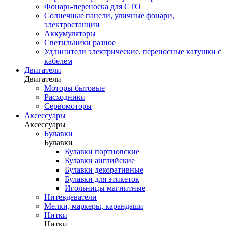
Фонарь-переноска для СТО
Солнечные панели, уличные фонари,
электростанции
Аккумуляторы
Светильники разное
Удлинители электрические, переносные катушки с
кабелем
Двигатели
Двигатели
Моторы бытовые
Расходники
Сервомоторы
Аксессуары
Аксессуары
Булавки
Булавки
Булавки портновские
Булавки английские
Булавки декоративные
Булавки для этикеток
Игольницы магнитные
Нитевдеватели
Мелки, маркеры, карандаши
Нитки
Нитки