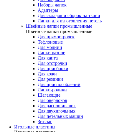
Наборы лапок
Адаптеры
Для складок и сборок на ткани
Лапки для изготовления петель
Швейные лапки промышленные
Швейные лапки промышленные
Для прямострочек
Тефлоновые
Для молнии
Лапки разное
Для канта
Для отстрочки
Для присборки
Для кожи
Для резинки
Для приспособлений
Лапки-ролики
Шагающие
Для оверлоков
Для распошивалок
Для двухигольных
Для петельных машин
Зиг-заг
Игольные пластины