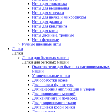
Иглы для трикотажа
Иглы для вышивания
Иглы для мережки
Иглы для шёлка и микрофибры
Иглы для джинса
Иглы для квилтинга
Иглы для кожи
Иглы двойные, тройные
Иглы фетровые
Ручные швейные иглы
Лапки
Лапки
Лапки для бытовых машин
Лапки для бытовых машин
Окантователи для бытовых распошивальных
машин
Универсальные лапки
Для обработки краёв
Для вшивки фурнитуры
Для нанесения аппликаций и узоров
Для пришивания молний
Для квилтинга и пэчворка
Для декорирования ткани
Для вшивки косой бейки
Для оверлока