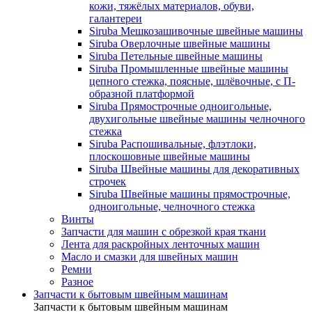
кожи, тяжёлых материалов, обуви,
галантереи
Siruba Мешкозашивочные швейные машины
Siruba Оверлочные швейные машины
Siruba Петельные швейные машины
Siruba Промышленные швейные машины
цепного стежка, поясные, шлёвочные, с П-
образной платформой
Siruba Прямострочные одноигольные,
двухигольные швейные машины челночного
стежка
Siruba Распошивальные, флэтлоки,
плоскошовные швейные машины
Siruba Швейные машины для декоративных
строчек
Siruba Швейные машины прямострочные,
одноигольные, челночного стежка
Винты
Запчасти для машин с обрезкой края ткани
Лента для раскройных ленточных машин
Масло и смазки для швейных машин
Ремни
Разное
Запчасти к бытовым швейным машинам
Запчасти к бытовым швейным машинам