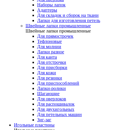
Наборы лапок
Адаптеры
Для складок и сборок на ткани
Лапки для изготовления петель
Швейные лапки промышленные
Швейные лапки промышленные
Для прямострочек
Тефлоновые
Для молнии
Лапки разное
Для канта
Для отстрочки
Для присборки
Для кожи
Для резинки
Для приспособлений
Лапки-ролики
Шагающие
Для оверлоков
Для распошивалок
Для двухигольных
Для петельных машин
Зиг-заг
Игольные пластины