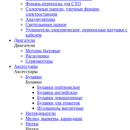
Фонарь-переноска для СТО
Солнечные панели, уличные фонари,
электростанции
Аккумуляторы
Светильники разное
Удлинители электрические, переносные катушки с
кабелем
Двигатели
Двигатели
Моторы бытовые
Расходники
Сервомоторы
Аксессуары
Аксессуары
Булавки
Булавки
Булавки портновские
Булавки английские
Булавки декоративные
Булавки для этикеток
Игольницы магнитные
Нитевдеватели
Мелки, маркеры, карандаши
Нитки
Нитки