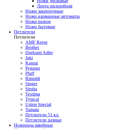
Ножи дисковые
Лента раскройная
Ножи закрепочные
Ножи карманные автоматы
Ножи разное
Ножи бытовые
Петлители
Петлители
AMF Reese
Brother
Durkopp Adler
Juki
Kansai
Pegasus
Pfaff
Rimoldi
Singer
Siruba
Textima
Typical
Union Special
Yamata
Петлители 51 кл.
Петлители разные
Ножницы швейные