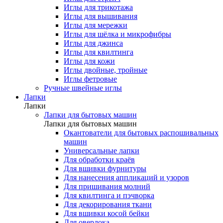
Иглы для трикотажа
Иглы для вышивания
Иглы для мережки
Иглы для шёлка и микрофибры
Иглы для джинса
Иглы для квилтинга
Иглы для кожи
Иглы двойные, тройные
Иглы фетровые
Ручные швейные иглы
Лапки
Лапки
Лапки для бытовых машин
Лапки для бытовых машин
Окантователи для бытовых распошивальных
машин
Универсальные лапки
Для обработки краёв
Для вшивки фурнитуры
Для нанесения аппликаций и узоров
Для пришивания молний
Для квилтинга и пэчворка
Для декорирования ткани
Для вшивки косой бейки
Для оверлока