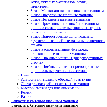
кожи, тяжёлых материалов, обуви,
галантереи
Siruba Мешкозашивочные швейные машины
Siruba Оверлочные швейные машины
Siruba Петельные швейные машины
Siruba Промышленные швейные машины
цепного стежка, поясные, шлёвочные, с П-
образной платформой
Siruba Прямострочные одноигольные,
двухигольные швейные машины челночного
стежка
Siruba Распошивальные, флэтлоки,
плоскошовные швейные машины
Siruba Швейные машины для декоративных
строчек
Siruba Швейные машины прямострочные,
одноигольные, челночного стежка
Винты
Запчасти для машин с обрезкой края ткани
Лента для раскройных ленточных машин
Масло и смазки для швейных машин
Ремни
Разное
Запчасти к бытовым швейным машинам
Запчасти к бытовым швейным машинам