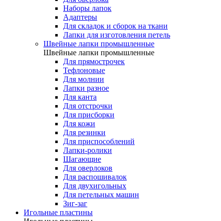
Наборы лапок
Адаптеры
Для складок и сборок на ткани
Лапки для изготовления петель
Швейные лапки промышленные
Швейные лапки промышленные
Для прямострочек
Тефлоновые
Для молнии
Лапки разное
Для канта
Для отстрочки
Для присборки
Для кожи
Для резинки
Для приспособлений
Лапки-ролики
Шагающие
Для оверлоков
Для распошивалок
Для двухигольных
Для петельных машин
Зиг-заг
Игольные пластины