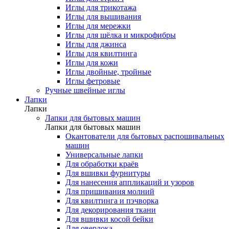
Иглы для трикотажа
Иглы для вышивания
Иглы для мережки
Иглы для шёлка и микрофибры
Иглы для джинса
Иглы для квилтинга
Иглы для кожи
Иглы двойные, тройные
Иглы фетровые
Ручные швейные иглы
Лапки
Лапки
Лапки для бытовых машин
Лапки для бытовых машин
Окантователи для бытовых распошивальных
машин
Универсальные лапки
Для обработки краёв
Для вшивки фурнитуры
Для нанесения аппликаций и узоров
Для пришивания молний
Для квилтинга и пэчворка
Для декорирования ткани
Для вшивки косой бейки
Для оверлока