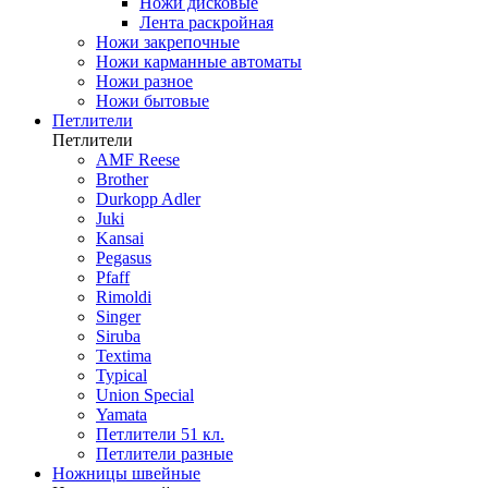
Ножи дисковые
Лента раскройная
Ножи закрепочные
Ножи карманные автоматы
Ножи разное
Ножи бытовые
Петлители
Петлители
AMF Reese
Brother
Durkopp Adler
Juki
Kansai
Pegasus
Pfaff
Rimoldi
Singer
Siruba
Textima
Typical
Union Special
Yamata
Петлители 51 кл.
Петлители разные
Ножницы швейные