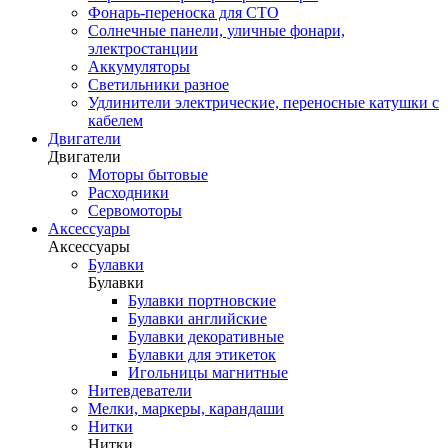
Фонарь-переноска для СТО
Солнечные панели, уличные фонари,
электростанции
Аккумуляторы
Светильники разное
Удлинители электрические, переносные катушки с
кабелем
Двигатели
Двигатели
Моторы бытовые
Расходники
Сервомоторы
Аксессуары
Аксессуары
Булавки
Булавки
Булавки портновские
Булавки английские
Булавки декоративные
Булавки для этикеток
Игольницы магнитные
Нитевдеватели
Мелки, маркеры, карандаши
Нитки
Нитки