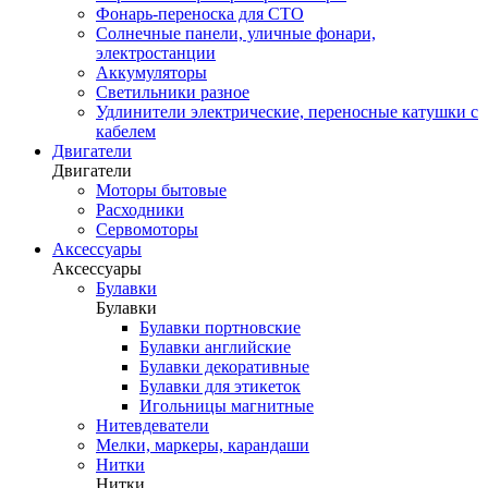
Фонарь-переноска для СТО
Солнечные панели, уличные фонари,
электростанции
Аккумуляторы
Светильники разное
Удлинители электрические, переносные катушки с
кабелем
Двигатели
Двигатели
Моторы бытовые
Расходники
Сервомоторы
Аксессуары
Аксессуары
Булавки
Булавки
Булавки портновские
Булавки английские
Булавки декоративные
Булавки для этикеток
Игольницы магнитные
Нитевдеватели
Мелки, маркеры, карандаши
Нитки
Нитки