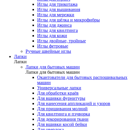
Иглы для трикотажа
Иглы для вышивания
Иглы для мережки
Иглы для шёлка и микрофибры
Иглы для джинса
Иглы для квилтинга
Иглы для кожи
Иглы двойные, тройные
Иглы фетровые
Ручные швейные иглы
Лапки
Лапки
Лапки для бытовых машин
Лапки для бытовых машин
Окантователи для бытовых распошивальных
машин
Универсальные лапки
Для обработки краёв
Для вшивки фурнитуры
Для нанесения аппликаций и узоров
Для пришивания молний
Для квилтинга и пэчворка
Для декорирования ткани
Для вшивки косой бейки
Для оверлока