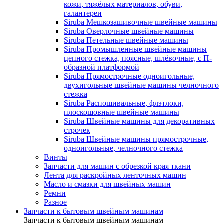
кожи, тяжёлых материалов, обуви,
галантереи
Siruba Мешкозашивочные швейные машины
Siruba Оверлочные швейные машины
Siruba Петельные швейные машины
Siruba Промышленные швейные машины
цепного стежка, поясные, шлёвочные, с П-
образной платформой
Siruba Прямострочные одноигольные,
двухигольные швейные машины челночного
стежка
Siruba Распошивальные, флэтлоки,
плоскошовные швейные машины
Siruba Швейные машины для декоративных
строчек
Siruba Швейные машины прямострочные,
одноигольные, челночного стежка
Винты
Запчасти для машин с обрезкой края ткани
Лента для раскройных ленточных машин
Масло и смазки для швейных машин
Ремни
Разное
Запчасти к бытовым швейным машинам
Запчасти к бытовым швейным машинам