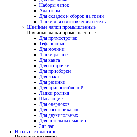
Наборы лапок
Адаптеры
Для складок и сборок на ткани
Лапки для изготовления петель
Швейные лапки промышленные
Швейные лапки промышленные
Для прямострочек
Тефлоновые
Для молнии
Лапки разное
Для канта
Для отстрочки
Для присборки
Для кожи
Для резинки
Для приспособлений
Лапки-ролики
Шагающие
Для оверлоков
Для распошивалок
Для двухигольных
Для петельных машин
Зиг-заг
Игольные пластины