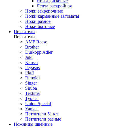
Ножи дисковые
Лента раскройная
Ножи закрепочные
Ножи карманные автоматы
Ножи разное
Ножи бытовые
Петлители
Петлители
AMF Reese
Brother
Durkopp Adler
Juki
Kansai
Pegasus
Pfaff
Rimoldi
Singer
Siruba
Textima
Typical
Union Special
Yamata
Петлители 51 кл.
Петлители разные
Ножницы швейные