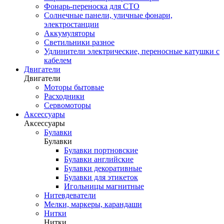
Фонарь-переноска для СТО
Солнечные панели, уличные фонари,
электростанции
Аккумуляторы
Светильники разное
Удлинители электрические, переносные катушки с
кабелем
Двигатели
Двигатели
Моторы бытовые
Расходники
Сервомоторы
Аксессуары
Аксессуары
Булавки
Булавки
Булавки портновские
Булавки английские
Булавки декоративные
Булавки для этикеток
Игольницы магнитные
Нитевдеватели
Мелки, маркеры, карандаши
Нитки
Нитки