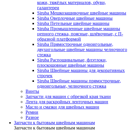
кожи, тяжёлых материалов, обуви,
галантереи
Siruba Мешкозашивочные швейные машины
Siruba Оверлочные швейные машины
Siruba Петельные швейные машины
Siruba Промышленные швейные машины
цепного стежка, поясные, шлёвочные, с П-
образной платформой
Siruba Прямострочные одноигольные,
двухигольные швейные машины челночного
стежка
Siruba Распошивальные, флэтлоки,
плоскошовные швейные машины
Siruba Швейные машины для декоративных
строчек
Siruba Швейные машины прямострочные,
одноигольные, челночного стежка
Винты
Запчасти для машин с обрезкой края ткани
Лента для раскройных ленточных машин
Масло и смазки для швейных машин
Ремни
Разное
Запчасти к бытовым швейным машинам
Запчасти к бытовым швейным машинам