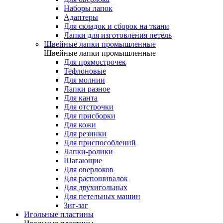
Наборы лапок
Адаптеры
Для складок и сборок на ткани
Лапки для изготовления петель
Швейные лапки промышленные
Швейные лапки промышленные
Для прямострочек
Тефлоновые
Для молнии
Лапки разное
Для канта
Для отстрочки
Для присборки
Для кожи
Для резинки
Для приспособлений
Лапки-ролики
Шагающие
Для оверлоков
Для распошивалок
Для двухигольных
Для петельных машин
Зиг-заг
Игольные пластины