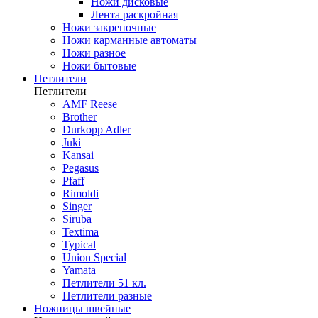
Ножи дисковые
Лента раскройная
Ножи закрепочные
Ножи карманные автоматы
Ножи разное
Ножи бытовые
Петлители
Петлители
AMF Reese
Brother
Durkopp Adler
Juki
Kansai
Pegasus
Pfaff
Rimoldi
Singer
Siruba
Textima
Typical
Union Special
Yamata
Петлители 51 кл.
Петлители разные
Ножницы швейные