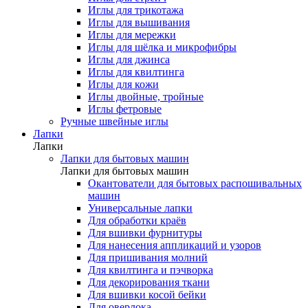
Иглы для трикотажа
Иглы для вышивания
Иглы для мережки
Иглы для шёлка и микрофибры
Иглы для джинса
Иглы для квилтинга
Иглы для кожи
Иглы двойные, тройные
Иглы фетровые
Ручные швейные иглы
Лапки
Лапки
Лапки для бытовых машин
Лапки для бытовых машин
Окантователи для бытовых распошивальных
машин
Универсальные лапки
Для обработки краёв
Для вшивки фурнитуры
Для нанесения аппликаций и узоров
Для пришивания молний
Для квилтинга и пэчворка
Для декорирования ткани
Для вшивки косой бейки
Для оверлока