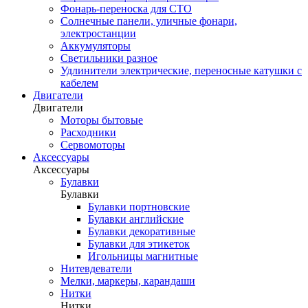
Фонарь-переноска для СТО
Солнечные панели, уличные фонари,
электростанции
Аккумуляторы
Светильники разное
Удлинители электрические, переносные катушки с
кабелем
Двигатели
Двигатели
Моторы бытовые
Расходники
Сервомоторы
Аксессуары
Аксессуары
Булавки
Булавки
Булавки портновские
Булавки английские
Булавки декоративные
Булавки для этикеток
Игольницы магнитные
Нитевдеватели
Мелки, маркеры, карандаши
Нитки
Нитки