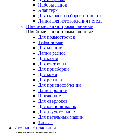
Наборы лапок
Адаптеры
Для складок и сборок на ткани
Лапки для изготовления петель
Швейные лапки промышленные
Швейные лапки промышленные
Для прямострочек
Тефлоновые
Для молнии
Лапки разное
Для канта
Для отстрочки
Для присборки
Для кожи
Для резинки
Для приспособлений
Лапки-ролики
Шагающие
Для оверлоков
Для распошивалок
Для двухигольных
Для петельных машин
Зиг-заг
Игольные пластины