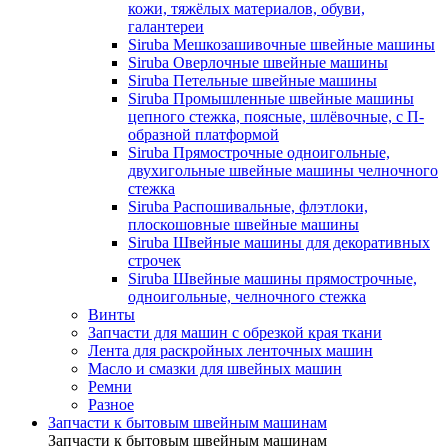
кожи, тяжёлых материалов, обуви,
галантереи
Siruba Мешкозашивочные швейные машины
Siruba Оверлочные швейные машины
Siruba Петельные швейные машины
Siruba Промышленные швейные машины
цепного стежка, поясные, шлёвочные, с П-
образной платформой
Siruba Прямострочные одноигольные,
двухигольные швейные машины челночного
стежка
Siruba Распошивальные, флэтлоки,
плоскошовные швейные машины
Siruba Швейные машины для декоративных
строчек
Siruba Швейные машины прямострочные,
одноигольные, челночного стежка
Винты
Запчасти для машин с обрезкой края ткани
Лента для раскройных ленточных машин
Масло и смазки для швейных машин
Ремни
Разное
Запчасти к бытовым швейным машинам
Запчасти к бытовым швейным машинам