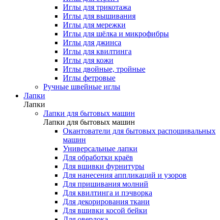
Иглы для трикотажа
Иглы для вышивания
Иглы для мережки
Иглы для шёлка и микрофибры
Иглы для джинса
Иглы для квилтинга
Иглы для кожи
Иглы двойные, тройные
Иглы фетровые
Ручные швейные иглы
Лапки
Лапки
Лапки для бытовых машин
Лапки для бытовых машин
Окантователи для бытовых распошивальных
машин
Универсальные лапки
Для обработки краёв
Для вшивки фурнитуры
Для нанесения аппликаций и узоров
Для пришивания молний
Для квилтинга и пэчворка
Для декорирования ткани
Для вшивки косой бейки
Для оверлока