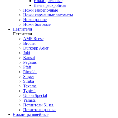
Ножи дисковые
Лента раскройная
Ножи закрепочные
Ножи карманные автоматы
Ножи разное
Ножи бытовые
Петлители
Петлители
AMF Reese
Brother
Durkopp Adler
Juki
Kansai
Pegasus
Pfaff
Rimoldi
Singer
Siruba
Textima
Typical
Union Special
Yamata
Петлители 51 кл.
Петлители разные
Ножницы швейные