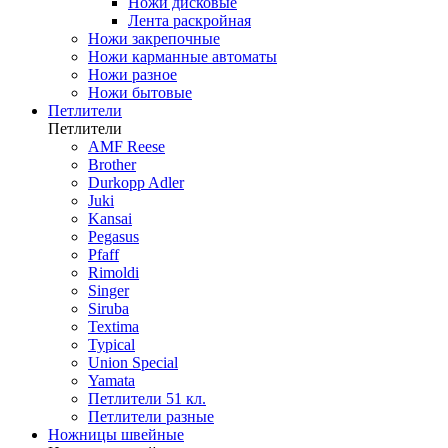
Ножи дисковые
Лента раскройная
Ножи закрепочные
Ножи карманные автоматы
Ножи разное
Ножи бытовые
Петлители
Петлители
AMF Reese
Brother
Durkopp Adler
Juki
Kansai
Pegasus
Pfaff
Rimoldi
Singer
Siruba
Textima
Typical
Union Special
Yamata
Петлители 51 кл.
Петлители разные
Ножницы швейные