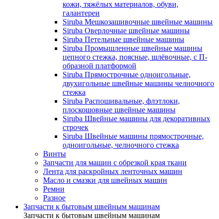
кожи, тяжёлых материалов, обуви,
галантереи
Siruba Мешкозашивочные швейные машины
Siruba Оверлочные швейные машины
Siruba Петельные швейные машины
Siruba Промышленные швейные машины
цепного стежка, поясные, шлёвочные, с П-
образной платформой
Siruba Прямострочные одноигольные,
двухигольные швейные машины челночного
стежка
Siruba Распошивальные, флэтлоки,
плоскошовные швейные машины
Siruba Швейные машины для декоративных
строчек
Siruba Швейные машины прямострочные,
одноигольные, челночного стежка
Винты
Запчасти для машин с обрезкой края ткани
Лента для раскройных ленточных машин
Масло и смазки для швейных машин
Ремни
Разное
Запчасти к бытовым швейным машинам
Запчасти к бытовым швейным машинам