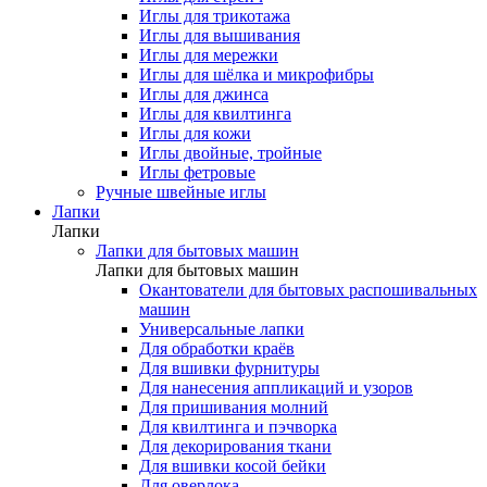
Иглы для трикотажа
Иглы для вышивания
Иглы для мережки
Иглы для шёлка и микрофибры
Иглы для джинса
Иглы для квилтинга
Иглы для кожи
Иглы двойные, тройные
Иглы фетровые
Ручные швейные иглы
Лапки
Лапки
Лапки для бытовых машин
Лапки для бытовых машин
Окантователи для бытовых распошивальных
машин
Универсальные лапки
Для обработки краёв
Для вшивки фурнитуры
Для нанесения аппликаций и узоров
Для пришивания молний
Для квилтинга и пэчворка
Для декорирования ткани
Для вшивки косой бейки
Для оверлока