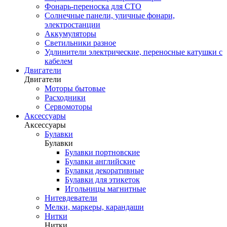
Фонарь-переноска для СТО
Солнечные панели, уличные фонари,
электростанции
Аккумуляторы
Светильники разное
Удлинители электрические, переносные катушки с
кабелем
Двигатели
Двигатели
Моторы бытовые
Расходники
Сервомоторы
Аксессуары
Аксессуары
Булавки
Булавки
Булавки портновские
Булавки английские
Булавки декоративные
Булавки для этикеток
Игольницы магнитные
Нитевдеватели
Мелки, маркеры, карандаши
Нитки
Нитки