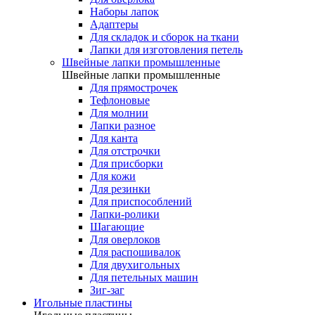
Наборы лапок
Адаптеры
Для складок и сборок на ткани
Лапки для изготовления петель
Швейные лапки промышленные
Швейные лапки промышленные
Для прямострочек
Тефлоновые
Для молнии
Лапки разное
Для канта
Для отстрочки
Для присборки
Для кожи
Для резинки
Для приспособлений
Лапки-ролики
Шагающие
Для оверлоков
Для распошивалок
Для двухигольных
Для петельных машин
Зиг-заг
Игольные пластины