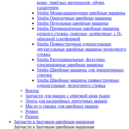
кожи, тяжёлых материалов, обуви,
галантереи
Siruba Мешкозашивочные швейные машины
Siruba Оверлочные швейные машины
Siruba Петельные швейные машины
Siruba Промышленные швейные машины
цепного стежка, поясные, шлёвочные, с П-
образной платформой
Siruba Прямострочные одноигольные,
двухигольные швейные машины челночного
стежка
Siruba Распошивальные, флэтлоки,
плоскошовные швейные машины
Siruba Швейные машины для декоративных
строчек
Siruba Швейные машины прямострочные,
одноигольные, челночного стежка
Винты
Запчасти для машин с обрезкой края ткани
Лента для раскройных ленточных машин
Масло и смазки для швейных машин
Ремни
Разное
Запчасти к бытовым швейным машинам
Запчасти к бытовым швейным машинам