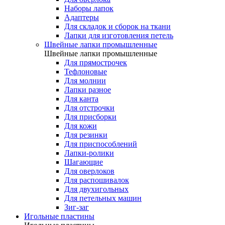
Наборы лапок
Адаптеры
Для складок и сборок на ткани
Лапки для изготовления петель
Швейные лапки промышленные
Швейные лапки промышленные
Для прямострочек
Тефлоновые
Для молнии
Лапки разное
Для канта
Для отстрочки
Для присборки
Для кожи
Для резинки
Для приспособлений
Лапки-ролики
Шагающие
Для оверлоков
Для распошивалок
Для двухигольных
Для петельных машин
Зиг-заг
Игольные пластины