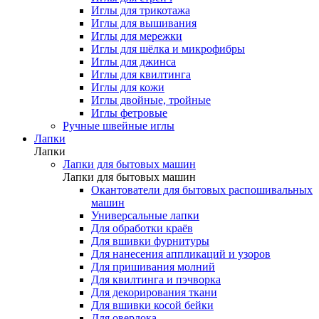
Иглы для трикотажа
Иглы для вышивания
Иглы для мережки
Иглы для шёлка и микрофибры
Иглы для джинса
Иглы для квилтинга
Иглы для кожи
Иглы двойные, тройные
Иглы фетровые
Ручные швейные иглы
Лапки
Лапки
Лапки для бытовых машин
Лапки для бытовых машин
Окантователи для бытовых распошивальных
машин
Универсальные лапки
Для обработки краёв
Для вшивки фурнитуры
Для нанесения аппликаций и узоров
Для пришивания молний
Для квилтинга и пэчворка
Для декорирования ткани
Для вшивки косой бейки
Для оверлока