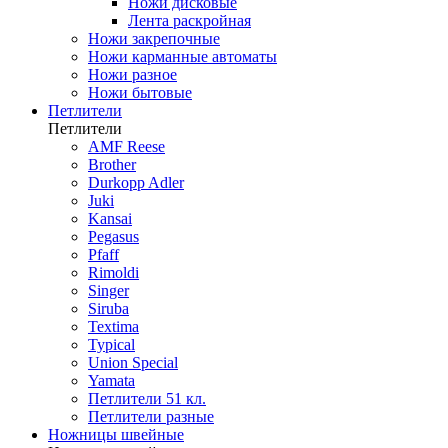
Ножи дисковые
Лента раскройная
Ножи закрепочные
Ножи карманные автоматы
Ножи разное
Ножи бытовые
Петлители
Петлители
AMF Reese
Brother
Durkopp Adler
Juki
Kansai
Pegasus
Pfaff
Rimoldi
Singer
Siruba
Textima
Typical
Union Special
Yamata
Петлители 51 кл.
Петлители разные
Ножницы швейные