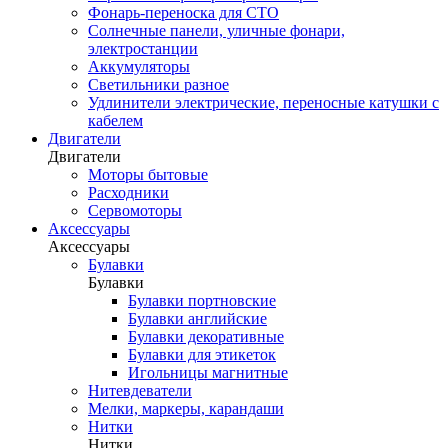
Фонарь-переноска для СТО
Солнечные панели, уличные фонари,
электростанции
Аккумуляторы
Светильники разное
Удлинители электрические, переносные катушки с
кабелем
Двигатели
Двигатели
Моторы бытовые
Расходники
Сервомоторы
Аксессуары
Аксессуары
Булавки
Булавки
Булавки портновские
Булавки английские
Булавки декоративные
Булавки для этикеток
Игольницы магнитные
Нитевдеватели
Мелки, маркеры, карандаши
Нитки
Нитки