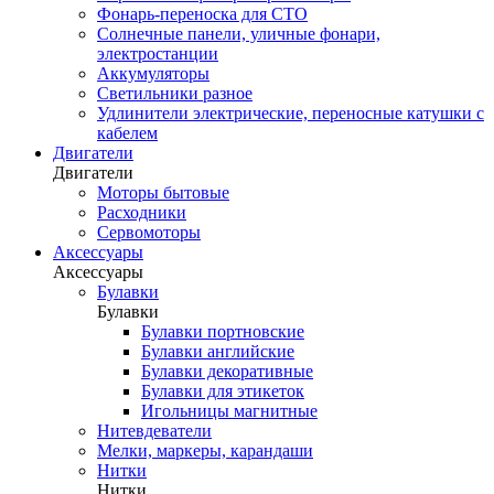
Фонарь-переноска для СТО
Солнечные панели, уличные фонари,
электростанции
Аккумуляторы
Светильники разное
Удлинители электрические, переносные катушки с
кабелем
Двигатели
Двигатели
Моторы бытовые
Расходники
Сервомоторы
Аксессуары
Аксессуары
Булавки
Булавки
Булавки портновские
Булавки английские
Булавки декоративные
Булавки для этикеток
Игольницы магнитные
Нитевдеватели
Мелки, маркеры, карандаши
Нитки
Нитки