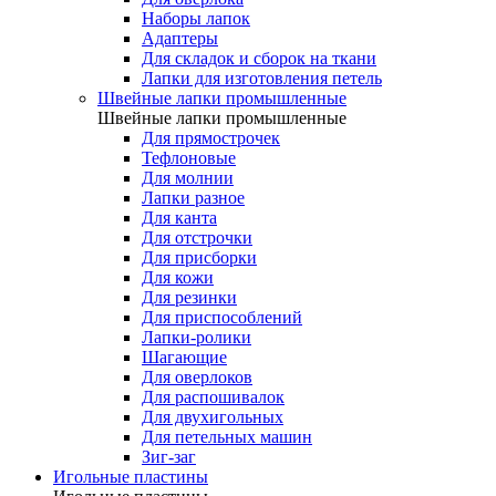
Наборы лапок
Адаптеры
Для складок и сборок на ткани
Лапки для изготовления петель
Швейные лапки промышленные
Швейные лапки промышленные
Для прямострочек
Тефлоновые
Для молнии
Лапки разное
Для канта
Для отстрочки
Для присборки
Для кожи
Для резинки
Для приспособлений
Лапки-ролики
Шагающие
Для оверлоков
Для распошивалок
Для двухигольных
Для петельных машин
Зиг-заг
Игольные пластины