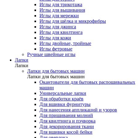
Иглы для трикотажа
Иглы для вышивания
Иглы для мережки
Иглы для шёлка и микрофибры
Иглы для джинса
Иглы для квилтинга
Иглы для кожи
Иглы двойные, тройные
Иглы фетровые
Ручные швейные иглы
Лапки
Лапки
Лапки для бытовых машин
Лапки для бытовых машин
Окантователи для бытовых распошивальных
машин
Универсальные лапки
Для обработки краёв
Для вшивки фурнитуры
Для нанесения аппликаций и узоров
Для пришивания молний
Для квилтинга и пэчворка
Для декорирования ткани
Для вшивки косой бейки
Для оверлока