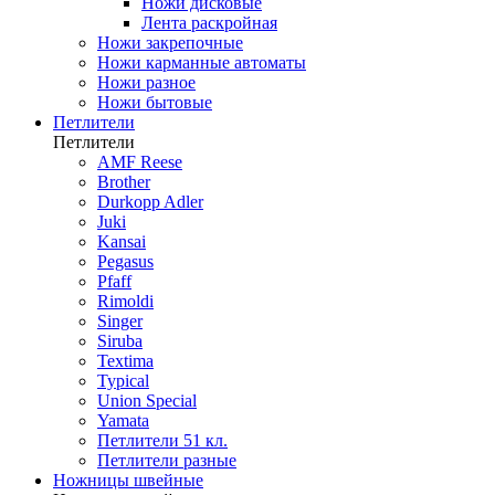
Ножи дисковые
Лента раскройная
Ножи закрепочные
Ножи карманные автоматы
Ножи разное
Ножи бытовые
Петлители
Петлители
AMF Reese
Brother
Durkopp Adler
Juki
Kansai
Pegasus
Pfaff
Rimoldi
Singer
Siruba
Textima
Typical
Union Special
Yamata
Петлители 51 кл.
Петлители разные
Ножницы швейные