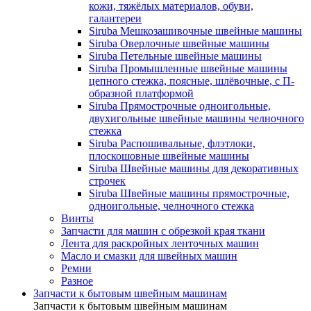
кожи, тяжёлых материалов, обуви,
галантереи
Siruba Мешкозашивочные швейные машины
Siruba Оверлочные швейные машины
Siruba Петельные швейные машины
Siruba Промышленные швейные машины
цепного стежка, поясные, шлёвочные, с П-
образной платформой
Siruba Прямострочные одноигольные,
двухигольные швейные машины челночного
стежка
Siruba Распошивальные, флэтлоки,
плоскошовные швейные машины
Siruba Швейные машины для декоративных
строчек
Siruba Швейные машины прямострочные,
одноигольные, челночного стежка
Винты
Запчасти для машин с обрезкой края ткани
Лента для раскройных ленточных машин
Масло и смазки для швейных машин
Ремни
Разное
Запчасти к бытовым швейным машинам
Запчасти к бытовым швейным машинам