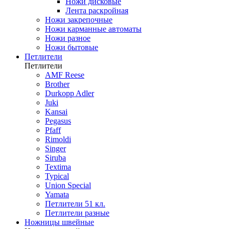
Ножи дисковые
Лента раскройная
Ножи закрепочные
Ножи карманные автоматы
Ножи разное
Ножи бытовые
Петлители
Петлители
AMF Reese
Brother
Durkopp Adler
Juki
Kansai
Pegasus
Pfaff
Rimoldi
Singer
Siruba
Textima
Typical
Union Special
Yamata
Петлители 51 кл.
Петлители разные
Ножницы швейные