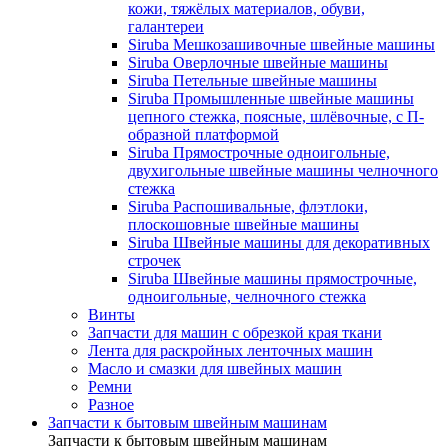
кожи, тяжёлых материалов, обуви,
галантереи
Siruba Мешкозашивочные швейные машины
Siruba Оверлочные швейные машины
Siruba Петельные швейные машины
Siruba Промышленные швейные машины
цепного стежка, поясные, шлёвочные, с П-
образной платформой
Siruba Прямострочные одноигольные,
двухигольные швейные машины челночного
стежка
Siruba Распошивальные, флэтлоки,
плоскошовные швейные машины
Siruba Швейные машины для декоративных
строчек
Siruba Швейные машины прямострочные,
одноигольные, челночного стежка
Винты
Запчасти для машин с обрезкой края ткани
Лента для раскройных ленточных машин
Масло и смазки для швейных машин
Ремни
Разное
Запчасти к бытовым швейным машинам
Запчасти к бытовым швейным машинам