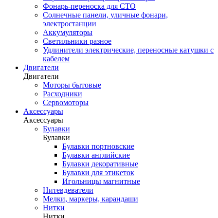
Фонарь-переноска для СТО
Солнечные панели, уличные фонари,
электростанции
Аккумуляторы
Светильники разное
Удлинители электрические, переносные катушки с
кабелем
Двигатели
Двигатели
Моторы бытовые
Расходники
Сервомоторы
Аксессуары
Аксессуары
Булавки
Булавки
Булавки портновские
Булавки английские
Булавки декоративные
Булавки для этикеток
Игольницы магнитные
Нитевдеватели
Мелки, маркеры, карандаши
Нитки
Нитки