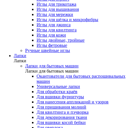
Иглы для трикотажа
Иглы для вышивания
Иглы для мережки
Иглы для шёлка и микрофибры
Иглы для джинса
Иглы для квилтинга
Иглы для кожи
Иглы двойные, тройные
Иглы фетровые
Ручные швейные иглы
Лапки
Лапки
Лапки для бытовых машин
Лапки для бытовых машин
Окантователи для бытовых распошивальных
машин
Универсальные лапки
Для обработки краёв
Для вшивки фурнитуры
Для нанесения аппликаций и узоров
Для пришивания молний
Для квилтинга и пэчворка
Для декорирования ткани
Для вшивки косой бейки
Для оверлока