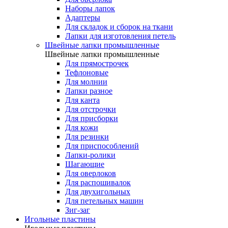
Наборы лапок
Адаптеры
Для складок и сборок на ткани
Лапки для изготовления петель
Швейные лапки промышленные
Швейные лапки промышленные
Для прямострочек
Тефлоновые
Для молнии
Лапки разное
Для канта
Для отстрочки
Для присборки
Для кожи
Для резинки
Для приспособлений
Лапки-ролики
Шагающие
Для оверлоков
Для распошивалок
Для двухигольных
Для петельных машин
Зиг-заг
Игольные пластины