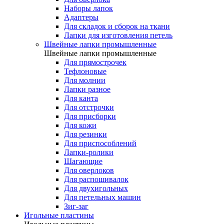
Наборы лапок
Адаптеры
Для складок и сборок на ткани
Лапки для изготовления петель
Швейные лапки промышленные
Швейные лапки промышленные
Для прямострочек
Тефлоновые
Для молнии
Лапки разное
Для канта
Для отстрочки
Для присборки
Для кожи
Для резинки
Для приспособлений
Лапки-ролики
Шагающие
Для оверлоков
Для распошивалок
Для двухигольных
Для петельных машин
Зиг-заг
Игольные пластины