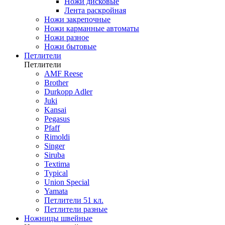
Ножи дисковые
Лента раскройная
Ножи закрепочные
Ножи карманные автоматы
Ножи разное
Ножи бытовые
Петлители
Петлители
AMF Reese
Brother
Durkopp Adler
Juki
Kansai
Pegasus
Pfaff
Rimoldi
Singer
Siruba
Textima
Typical
Union Special
Yamata
Петлители 51 кл.
Петлители разные
Ножницы швейные