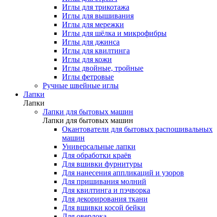
Иглы для трикотажа
Иглы для вышивания
Иглы для мережки
Иглы для шёлка и микрофибры
Иглы для джинса
Иглы для квилтинга
Иглы для кожи
Иглы двойные, тройные
Иглы фетровые
Ручные швейные иглы
Лапки
Лапки
Лапки для бытовых машин
Лапки для бытовых машин
Окантователи для бытовых распошивальных
машин
Универсальные лапки
Для обработки краёв
Для вшивки фурнитуры
Для нанесения аппликаций и узоров
Для пришивания молний
Для квилтинга и пэчворка
Для декорирования ткани
Для вшивки косой бейки
Для оверлока