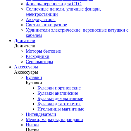
Фонарь-переноска для СТО
Солнечные панели, уличные фонари,
электростанции
Аккумуляторы
Светильники разное
Удлинители электрические, переносные катушки с
кабелем
Двигатели
Двигатели
Моторы бытовые
Расходники
Сервомоторы
Аксессуары
Аксессуары
Булавки
Булавки
Булавки портновские
Булавки английские
Булавки декоративные
Булавки для этикеток
Игольницы магнитные
Нитевдеватели
Мелки, маркеры, карандаши
Нитки
Нитки