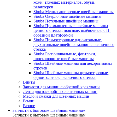
кожи, тяжёлых материалов, обуви,
галантереи
Siruba Мешкозашивочные швейные машины
Siruba Оверлочные швейные машины
Siruba Петельные швейные машины
Siruba Промышленные швейные машины
цепного стежка, поясные, шлёвочные, с П-
образной платформой
Siruba Прямострочные одноигольные,
двухигольные швейные машины челночного
стежка
Siruba Распошивальные, флэтлоки,
плоскошовные швейные машины
Siruba Швейные машины для декоративных
строчек
Siruba Швейные машины прямострочные,
одноигольные, челночного стежка
Винты
Запчасти для машин с обрезкой края ткани
Лента для раскройных ленточных машин
Масло и смазки для швейных машин
Ремни
Разное
Запчасти к бытовым швейным машинам
Запчасти к бытовым швейным машинам