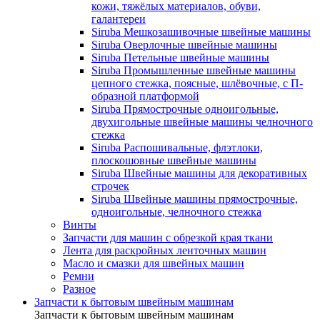
кожи, тяжёлых материалов, обуви,
галантереи
Siruba Мешкозашивочные швейные машины
Siruba Оверлочные швейные машины
Siruba Петельные швейные машины
Siruba Промышленные швейные машины
цепного стежка, поясные, шлёвочные, с П-
образной платформой
Siruba Прямострочные одноигольные,
двухигольные швейные машины челночного
стежка
Siruba Распошивальные, флэтлоки,
плоскошовные швейные машины
Siruba Швейные машины для декоративных
строчек
Siruba Швейные машины прямострочные,
одноигольные, челночного стежка
Винты
Запчасти для машин с обрезкой края ткани
Лента для раскройных ленточных машин
Масло и смазки для швейных машин
Ремни
Разное
Запчасти к бытовым швейным машинам
Запчасти к бытовым швейным машинам