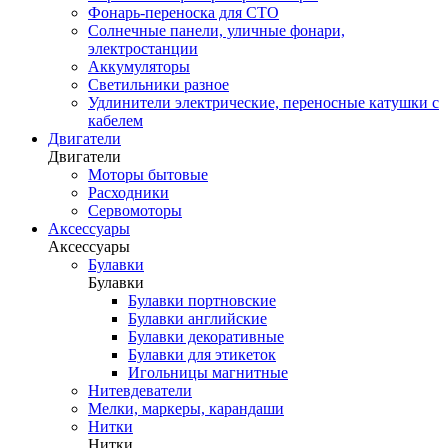
Фонарь-переноска для СТО
Солнечные панели, уличные фонари,
электростанции
Аккумуляторы
Светильники разное
Удлинители электрические, переносные катушки с
кабелем
Двигатели
Двигатели
Моторы бытовые
Расходники
Сервомоторы
Аксессуары
Аксессуары
Булавки
Булавки
Булавки портновские
Булавки английские
Булавки декоративные
Булавки для этикеток
Игольницы магнитные
Нитевдеватели
Мелки, маркеры, карандаши
Нитки
Нитки