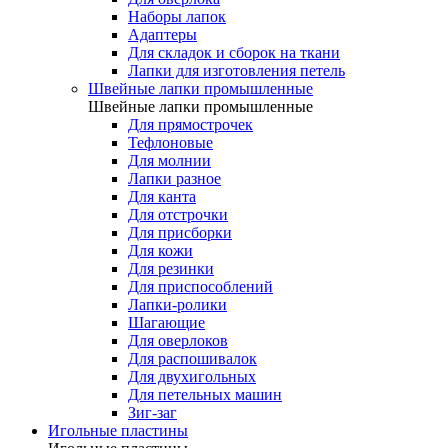
Наборы лапок
Адаптеры
Для складок и сборок на ткани
Лапки для изготовления петель
Швейные лапки промышленные
Швейные лапки промышленные
Для прямострочек
Тефлоновые
Для молнии
Лапки разное
Для канта
Для отстрочки
Для присборки
Для кожи
Для резинки
Для приспособлений
Лапки-ролики
Шагающие
Для оверлоков
Для распошивалок
Для двухигольных
Для петельных машин
Зиг-заг
Игольные пластины