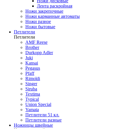
Ножи дисковые
Лента раскройная
Ножи закрепочные
Ножи карманные автоматы
Ножи разное
Ножи бытовые
Петлители
Петлители
AMF Reese
Brother
Durkopp Adler
Juki
Kansai
Pegasus
Pfaff
Rimoldi
Singer
Siruba
Textima
Typical
Union Special
Yamata
Петлители 51 кл.
Петлители разные
Ножницы швейные