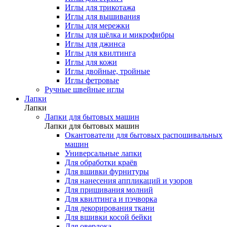
Иглы для трикотажа
Иглы для вышивания
Иглы для мережки
Иглы для шёлка и микрофибры
Иглы для джинса
Иглы для квилтинга
Иглы для кожи
Иглы двойные, тройные
Иглы фетровые
Ручные швейные иглы
Лапки
Лапки
Лапки для бытовых машин
Лапки для бытовых машин
Окантователи для бытовых распошивальных
машин
Универсальные лапки
Для обработки краёв
Для вшивки фурнитуры
Для нанесения аппликаций и узоров
Для пришивания молний
Для квилтинга и пэчворка
Для декорирования ткани
Для вшивки косой бейки
Для оверлока