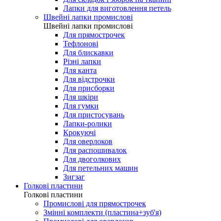
Лапки для виготовлення петель
Швейні лапки промислові
Швейні лапки промислові
Для прямострочек
Тефлонові
Для блискавки
Різні лапки
Для канта
Для відстрочки
Для присборки
Для шкіри
Для гумки
Для пристосувань
Лапки-ролики
Крокуючі
Для оверлоков
Для распошивалок
Для двоголкових
Для петельних машин
Зигзаг
Голкові пластини
Голкові пластини
Промислові для прямострочек
Змінні комплекти (пластина+зуб'я)