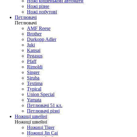
Ножі кишенькові автомати
Ножі різне
Ножі побутові
Петлювачі
Петлювачі
AMF Reese
Brother
Durkopp Adler
Juki
Kansai
Pegasus
Pfaff
Rimoldi
Singer
Siruba
Textima
Typical
Union Special
Yamata
Петлювачі 51 кл.
Петлювачі різні
Ножиці швейні
Ножиці швейні
Ножиці Tiger
Ножиці Jin Cai