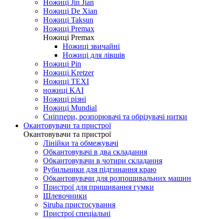
Ножиці Jin Jian
Ножиці De Xian
Ножиці Taksun
Ножиці Premax
Ножиці Premax
Ножиці звичайні
Ножиці для лівшів
Ножиці Pin
Ножиці Kretzer
Ножиці TEXI
ножиці KAI
Ножиці різні
Ножиці Mundial
Сніппери, розпорювачі та обрізувачі нитки
Окантовувачи та пристрої
Окантовувачи та пристрої
Лінійки та обмежувачі
Обкантовувачі в два складання
Обкантовувачи в чотири складання
Рубильники для підгинання краю
Обкантовувачи для розпошивальних машин
Пристрої для пришивання гумки
Шлевочники
Siruba пристосування
Пристрої спеціальні