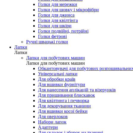
Голки для мережки
Голки для шовку і мікрофібри
Голки для джинса
Голки для квілтінга
Голки для шкіри
Голки подвійні, потрійні
Голки фетрові
Ручні швацькі голки
Лапки
Лапки
Лапки для побутових машин
Лапки для побутових машин
Обкантовувачі для побутових розпошивальни
Універсальні лапки
Для обробки країв
Для вшивки фурнітури
Для нанесення аплікацій та візерунків
Для пришивання блискавок
Для квілтинга і печворка
Для декорування тканини
Для вшивки косої бейки
Для оверлоков
Набори лапок
Адаптери
Для складок і зборок на тканині