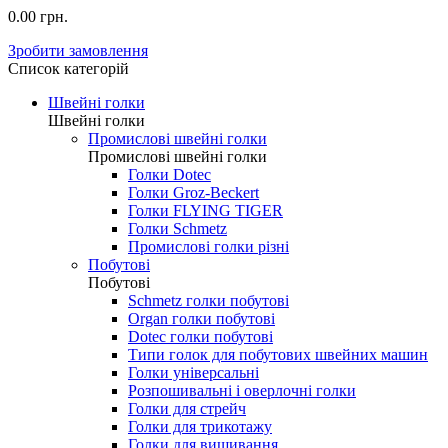
0.00 грн.
Зробити замовлення
Список категорій
Швейні голки
Швейні голки
Промислові швейні голки
Промислові швейні голки
Голки Dotec
Голки Groz-Beckert
Голки FLYING TIGER
Голки Schmetz
Промислові голки різні
Побутові
Побутові
Schmetz голки побутові
Organ голки побутові
Dotec голки побутові
Типи голок для побутових швейних машин
Голки універсальні
Розпошивальні і оверлочні голки
Голки для стрейч
Голки для трикотажу
Голки для вишивання