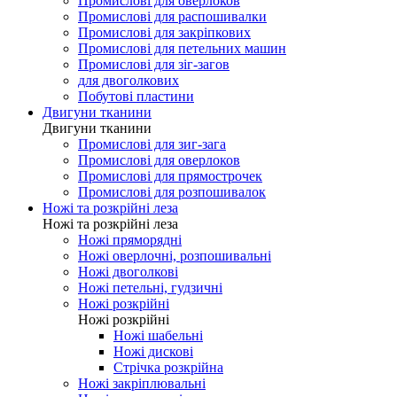
Промислові для оверлоков
Промислові для распошивалки
Промислові для закріпкових
Промислові для петельних машин
Промислові для зіг-загов
для двоголкових
Побутові пластини
Двигуни тканини
Двигуни тканини
Промислові для зиг-зага
Промислові для оверлоков
Промислові для прямострочек
Промислові для розпошивалок
Ножі та розкрійні леза
Ножі та розкрійні леза
Ножі пряморядні
Ножі оверлочні, розпошивальні
Ножі двоголкові
Ножі петельні, гудзичні
Ножі розкрійні
Ножі розкрійні
Ножі шабельні
Ножі дискові
Стрічка розкрійна
Ножі закріплювальні