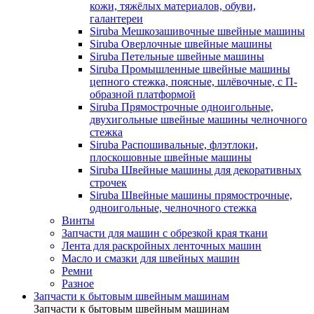
кожи, тяжёлых материалов, обуви,
галантереи
Siruba Мешкозашивочные швейные машины
Siruba Оверлочные швейные машины
Siruba Петельные швейные машины
Siruba Промышленные швейные машины
цепного стежка, поясные, шлёвочные, с П-
образной платформой
Siruba Прямострочные одноигольные,
двухигольные швейные машины челночного
стежка
Siruba Распошивальные, флэтлоки,
плоскошовные швейные машины
Siruba Швейные машины для декоративных
строчек
Siruba Швейные машины прямострочные,
одноигольные, челночного стежка
Винты
Запчасти для машин с обрезкой края ткани
Лента для раскройных ленточных машин
Масло и смазки для швейных машин
Ремни
Разное
Запчасти к бытовым швейным машинам
Запчасти к бытовым швейным машинам