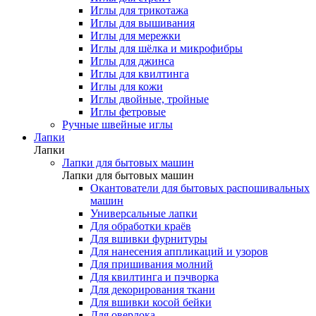
Иглы для трикотажа
Иглы для вышивания
Иглы для мережки
Иглы для шёлка и микрофибры
Иглы для джинса
Иглы для квилтинга
Иглы для кожи
Иглы двойные, тройные
Иглы фетровые
Ручные швейные иглы
Лапки
Лапки
Лапки для бытовых машин
Лапки для бытовых машин
Окантователи для бытовых распошивальных
машин
Универсальные лапки
Для обработки краёв
Для вшивки фурнитуры
Для нанесения аппликаций и узоров
Для пришивания молний
Для квилтинга и пэчворка
Для декорирования ткани
Для вшивки косой бейки
Для оверлока