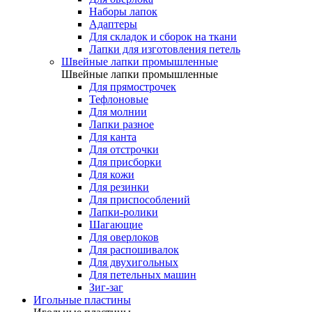
Наборы лапок
Адаптеры
Для складок и сборок на ткани
Лапки для изготовления петель
Швейные лапки промышленные
Швейные лапки промышленные
Для прямострочек
Тефлоновые
Для молнии
Лапки разное
Для канта
Для отстрочки
Для присборки
Для кожи
Для резинки
Для приспособлений
Лапки-ролики
Шагающие
Для оверлоков
Для распошивалок
Для двухигольных
Для петельных машин
Зиг-заг
Игольные пластины