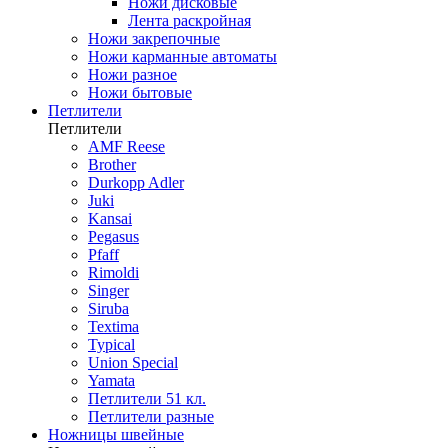
Ножи дисковые
Лента раскройная
Ножи закрепочные
Ножи карманные автоматы
Ножи разное
Ножи бытовые
Петлители
Петлители
AMF Reese
Brother
Durkopp Adler
Juki
Kansai
Pegasus
Pfaff
Rimoldi
Singer
Siruba
Textima
Typical
Union Special
Yamata
Петлители 51 кл.
Петлители разные
Ножницы швейные