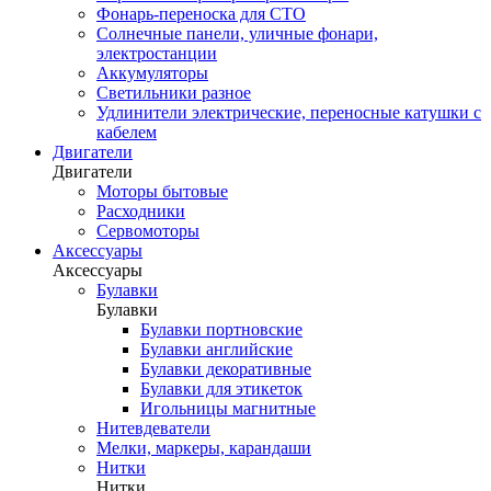
Фонарь-переноска для СТО
Солнечные панели, уличные фонари,
электростанции
Аккумуляторы
Светильники разное
Удлинители электрические, переносные катушки с
кабелем
Двигатели
Двигатели
Моторы бытовые
Расходники
Сервомоторы
Аксессуары
Аксессуары
Булавки
Булавки
Булавки портновские
Булавки английские
Булавки декоративные
Булавки для этикеток
Игольницы магнитные
Нитевдеватели
Мелки, маркеры, карандаши
Нитки
Нитки