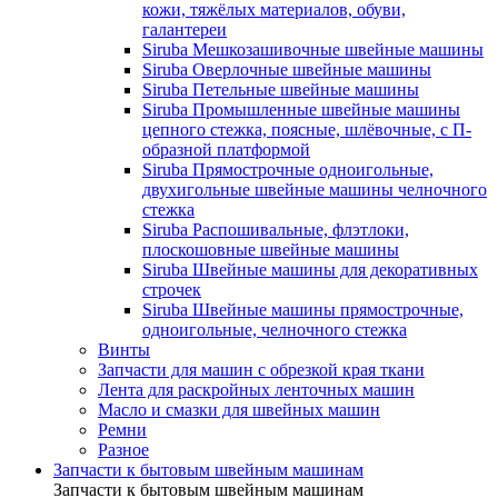
кожи, тяжёлых материалов, обуви,
галантереи
Siruba Мешкозашивочные швейные машины
Siruba Оверлочные швейные машины
Siruba Петельные швейные машины
Siruba Промышленные швейные машины
цепного стежка, поясные, шлёвочные, с П-
образной платформой
Siruba Прямострочные одноигольные,
двухигольные швейные машины челночного
стежка
Siruba Распошивальные, флэтлоки,
плоскошовные швейные машины
Siruba Швейные машины для декоративных
строчек
Siruba Швейные машины прямострочные,
одноигольные, челночного стежка
Винты
Запчасти для машин с обрезкой края ткани
Лента для раскройных ленточных машин
Масло и смазки для швейных машин
Ремни
Разное
Запчасти к бытовым швейным машинам
Запчасти к бытовым швейным машинам