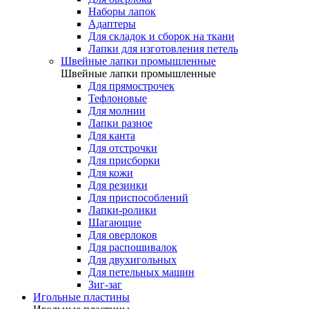
Наборы лапок
Адаптеры
Для складок и сборок на ткани
Лапки для изготовления петель
Швейные лапки промышленные
Швейные лапки промышленные
Для прямострочек
Тефлоновые
Для молнии
Лапки разное
Для канта
Для отстрочки
Для присборки
Для кожи
Для резинки
Для приспособлений
Лапки-ролики
Шагающие
Для оверлоков
Для распошивалок
Для двухигольных
Для петельных машин
Зиг-заг
Игольные пластины