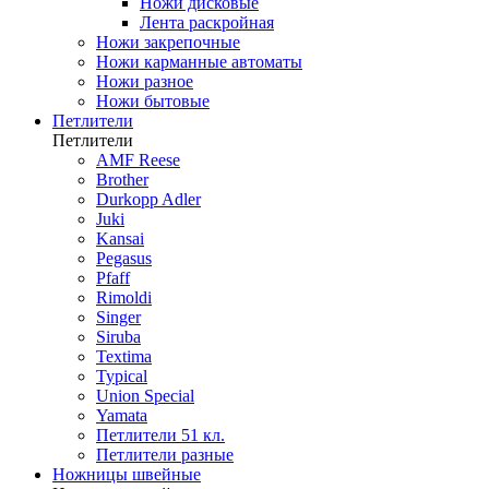
Ножи дисковые
Лента раскройная
Ножи закрепочные
Ножи карманные автоматы
Ножи разное
Ножи бытовые
Петлители
Петлители
AMF Reese
Brother
Durkopp Adler
Juki
Kansai
Pegasus
Pfaff
Rimoldi
Singer
Siruba
Textima
Typical
Union Special
Yamata
Петлители 51 кл.
Петлители разные
Ножницы швейные