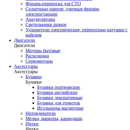
Фонарь-переноска для СТО
Солнечные панели, уличные фонари,
электростанции
Аккумуляторы
Светильники разное
Удлинители электрические, переносные катушки с
кабелем
Двигатели
Двигатели
Моторы бытовые
Расходники
Сервомоторы
Аксессуары
Аксессуары
Булавки
Булавки
Булавки портновские
Булавки английские
Булавки декоративные
Булавки для этикеток
Игольницы магнитные
Нитевдеватели
Мелки, маркеры, карандаши
Нитки
Нитки