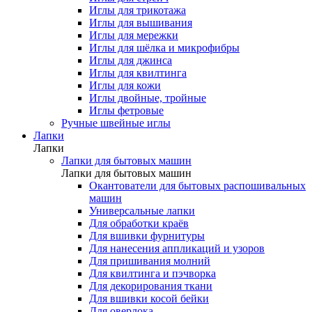
Иглы для трикотажа
Иглы для вышивания
Иглы для мережки
Иглы для шёлка и микрофибры
Иглы для джинса
Иглы для квилтинга
Иглы для кожи
Иглы двойные, тройные
Иглы фетровые
Ручные швейные иглы
Лапки
Лапки
Лапки для бытовых машин
Лапки для бытовых машин
Окантователи для бытовых распошивальных
машин
Универсальные лапки
Для обработки краёв
Для вшивки фурнитуры
Для нанесения аппликаций и узоров
Для пришивания молний
Для квилтинга и пэчворка
Для декорирования ткани
Для вшивки косой бейки
Для оверлока