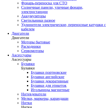
Фонарь-переноска для СТО
Солнечные панели, уличные фонари,
электростанции
Аккумуляторы
Светильники разное
Удлинители электрические, переносные катушки с
кабелем
Двигатели
Двигатели
Моторы бытовые
Расходники
Сервомоторы
Аксессуары
Аксессуары
Булавки
Булавки
Булавки портновские
Булавки английские
Булавки декоративные
Булавки для этикеток
Игольницы магнитные
Нитевдеватели
Мелки, маркеры, карандаши
Нитки
Нитки