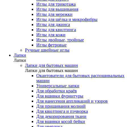
Иглы для трикотажа
Иглы для вышивания
Иглы для мережки
Иглы для шёлка и микрофибры
Иглы для джинса
Иглы для квилтинга
Иглы для кожи
Иглы двойные, тройные
Иглы фетровые
Ручные швейные иглы
Лапки
Лапки
Лапки для бытовых машин
Лапки для бытовых машин
Окантователи для бытовых распошивальных
машин
Универсальные лапки
Для обработки краёв
Для вшивки фурнитуры
Для нанесения аппликаций и узоров
Для пришивания молний
Для квилтинга и пэчворка
Для декорирования ткани
Для вшивки косой бейки
Для оверлока