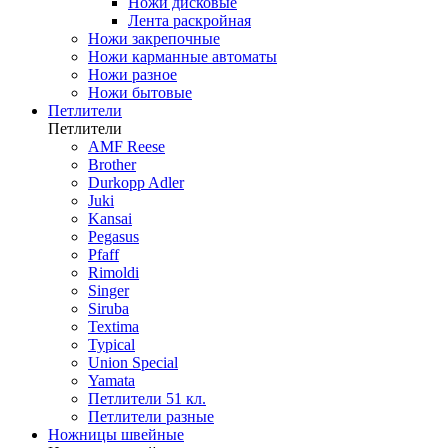
Ножи дисковые
Лента раскройная
Ножи закрепочные
Ножи карманные автоматы
Ножи разное
Ножи бытовые
Петлители
Петлители
AMF Reese
Brother
Durkopp Adler
Juki
Kansai
Pegasus
Pfaff
Rimoldi
Singer
Siruba
Textima
Typical
Union Special
Yamata
Петлители 51 кл.
Петлители разные
Ножницы швейные