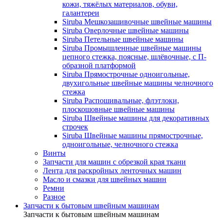
кожи, тяжёлых материалов, обуви,
галантереи
Siruba Мешкозашивочные швейные машины
Siruba Оверлочные швейные машины
Siruba Петельные швейные машины
Siruba Промышленные швейные машины
цепного стежка, поясные, шлёвочные, с П-
образной платформой
Siruba Прямострочные одноигольные,
двухигольные швейные машины челночного
стежка
Siruba Распошивальные, флэтлоки,
плоскошовные швейные машины
Siruba Швейные машины для декоративных
строчек
Siruba Швейные машины прямострочные,
одноигольные, челночного стежка
Винты
Запчасти для машин с обрезкой края ткани
Лента для раскройных ленточных машин
Масло и смазки для швейных машин
Ремни
Разное
Запчасти к бытовым швейным машинам
Запчасти к бытовым швейным машинам