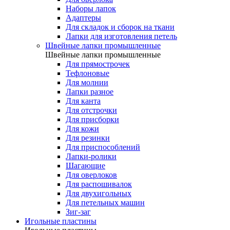
Наборы лапок
Адаптеры
Для складок и сборок на ткани
Лапки для изготовления петель
Швейные лапки промышленные
Швейные лапки промышленные
Для прямострочек
Тефлоновые
Для молнии
Лапки разное
Для канта
Для отстрочки
Для присборки
Для кожи
Для резинки
Для приспособлений
Лапки-ролики
Шагающие
Для оверлоков
Для распошивалок
Для двухигольных
Для петельных машин
Зиг-заг
Игольные пластины