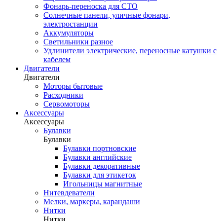
Фонарь-переноска для СТО
Солнечные панели, уличные фонари,
электростанции
Аккумуляторы
Светильники разное
Удлинители электрические, переносные катушки с
кабелем
Двигатели
Двигатели
Моторы бытовые
Расходники
Сервомоторы
Аксессуары
Аксессуары
Булавки
Булавки
Булавки портновские
Булавки английские
Булавки декоративные
Булавки для этикеток
Игольницы магнитные
Нитевдеватели
Мелки, маркеры, карандаши
Нитки
Нитки