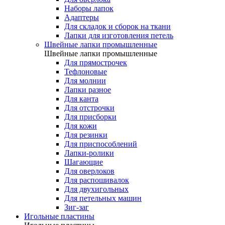
Наборы лапок
Адаптеры
Для складок и сборок на ткани
Лапки для изготовления петель
Швейные лапки промышленные
Швейные лапки промышленные
Для прямострочек
Тефлоновые
Для молнии
Лапки разное
Для канта
Для отстрочки
Для присборки
Для кожи
Для резинки
Для приспособлений
Лапки-ролики
Шагающие
Для оверлоков
Для распошивалок
Для двухигольных
Для петельных машин
Зиг-заг
Игольные пластины