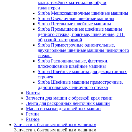
кожи, тяжёлых материалов, обуви,
галантереи
Siruba Мешкозашивочные швейные машины
Siruba Оверлочные швейные машины
Siruba Петельные швейные машины
Siruba Промышленные швейные машины
цепного стежка, поясные, шлёвочные, с П-
образной платформой
Siruba Прямострочные одноигольные,
двухигольные швейные машины челночного
стежка
Siruba Распошивальные, флэтлоки,
плоскошовные швейные машины
Siruba Швейные машины для декоративных
строчек
Siruba Швейные машины прямострочные,
одноигольные, челночного стежка
Винты
Запчасти для машин с обрезкой края ткани
Лента для раскройных ленточных машин
Масло и смазки для швейных машин
Ремни
Разное
Запчасти к бытовым швейным машинам
Запчасти к бытовым швейным машинам