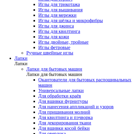
Иглы для трикотажа
Иглы для вышивания
Иглы для мережки
Иглы для шёлка и микрофибры
Иглы для джинса
Иглы для квилтинга
Иглы для кожи
Иглы двойные, тройные
Иглы фетровые
Ручные швейные иглы
Лапки
Лапки
Лапки для бытовых машин
Лапки для бытовых машин
Окантователи для бытовых распошивальных
машин
Универсальные лапки
Для обработки краёв
Для вшивки фурнитуры
Для нанесения аппликаций и узоров
Для пришивания молний
Для квилтинга и пэчворка
Для декорирования ткани
Для вшивки косой бейки
Для оверлока