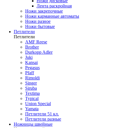
Ножи дисковые
Лента раскройная
Ножи закрепочные
Ножи карманные автоматы
Ножи разное
Ножи бытовые
Петлители
Петлители
AMF Reese
Brother
Durkopp Adler
Juki
Kansai
Pegasus
Pfaff
Rimoldi
Singer
Siruba
Textima
Typical
Union Special
Yamata
Петлители 51 кл.
Петлители разные
Ножницы швейные