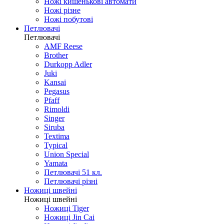
Ножі кишенькові автомати
Ножі різне
Ножі побутові
Петлювачі
Петлювачі
AMF Reese
Brother
Durkopp Adler
Juki
Kansai
Pegasus
Pfaff
Rimoldi
Singer
Siruba
Textima
Typical
Union Special
Yamata
Петлювачі 51 кл.
Петлювачі різні
Ножиці швейні
Ножиці швейні
Ножиці Tiger
Ножиці Jin Cai