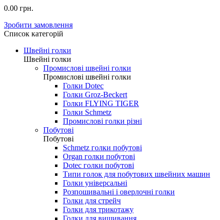
0.00 грн.
Зробити замовлення
Список категорій
Швейні голки
Швейні голки
Промислові швейні голки
Промислові швейні голки
Голки Dotec
Голки Groz-Beckert
Голки FLYING TIGER
Голки Schmetz
Промислові голки різні
Побутові
Побутові
Schmetz голки побутові
Organ голки побутові
Dotec голки побутові
Типи голок для побутових швейних машин
Голки універсальні
Розпошивальні і оверлочні голки
Голки для стрейч
Голки для трикотажу
Голки для вишивання