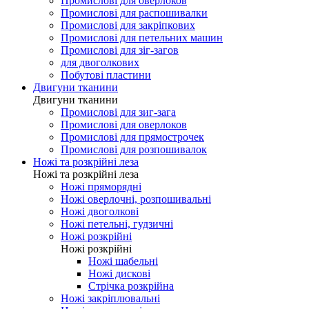
Промислові для оверлоков
Промислові для распошивалки
Промислові для закріпкових
Промислові для петельних машин
Промислові для зіг-загов
для двоголкових
Побутові пластини
Двигуни тканини
Двигуни тканини
Промислові для зиг-зага
Промислові для оверлоков
Промислові для прямострочек
Промислові для розпошивалок
Ножі та розкрійні леза
Ножі та розкрійні леза
Ножі пряморядні
Ножі оверлочні, розпошивальні
Ножі двоголкові
Ножі петельні, гудзичні
Ножі розкрійні
Ножі розкрійні
Ножі шабельні
Ножі дискові
Стрічка розкрійна
Ножі закріплювальні