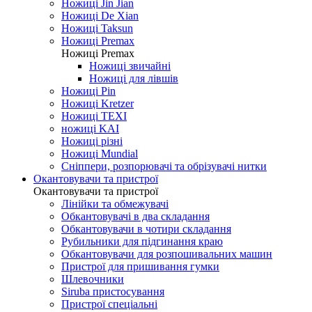
Ножиці Jin Jian
Ножиці De Xian
Ножиці Taksun
Ножиці Premax
Ножиці Premax
Ножиці звичайні
Ножиці для лівшів
Ножиці Pin
Ножиці Kretzer
Ножиці TEXI
ножиці KAI
Ножиці різні
Ножиці Mundial
Сніппери, розпорювачі та обрізувачі нитки
Окантовувачи та пристрої
Окантовувачи та пристрої
Лінійки та обмежувачі
Обкантовувачі в два складання
Обкантовувачи в чотири складання
Рубильники для підгинання краю
Обкантовувачи для розпошивальних машин
Пристрої для пришивання гумки
Шлевочники
Siruba пристосування
Пристрої спеціальні