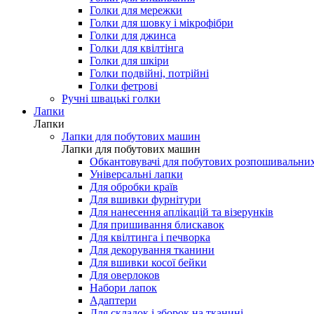
Голки для мережки
Голки для шовку і мікрофібри
Голки для джинса
Голки для квілтінга
Голки для шкіри
Голки подвійні, потрійні
Голки фетрові
Ручні швацькі голки
Лапки
Лапки
Лапки для побутових машин
Лапки для побутових машин
Обкантовувачі для побутових розпошивальни
Універсальні лапки
Для обробки країв
Для вшивки фурнітури
Для нанесення аплікацій та візерунків
Для пришивання блискавок
Для квілтинга і печворка
Для декорування тканини
Для вшивки косої бейки
Для оверлоков
Набори лапок
Адаптери
Для складок і зборок на тканині