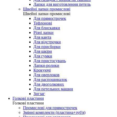
Лапки для виготовлення петель
Швейні лапки промислові
Швейні лапки промислові
Для прямострочек
Тефлонові
Для блискавки
Різні лапки
Для канта
Для відстрочки
Для присборки
Для шкіри
Для гумки
Для пристосувань
Лапки-ролики
Крокуючі
Для оверлоков
Для распошивалок
Для двоголкових
Для петельних машин
Зигзаг
Голкові пластини
Голкові пластини
Промислові для прямострочек
Змінні комплекти (пластина+зуб'я)