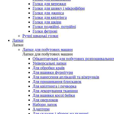
Голки для мережки
Голки для шовку і мікрофібри
Голки для джинса
Голки для квілтінга
Голки для шкіри
Голки подвійні, потрійні
Голки фетрові
Ручні швацькі голки
Лапки
Лапки
Лапки для побутових машин
Лапки для побутових машин
Обкантовувачі для побутових розпошивальни
Універсальні лапки
Для обробки країв
Для вшивки фурнітури
Для нанесення аплікацій та візерунків
Для пришивання блискавок
Для квілтинга і печворка
Для декорування тканини
Для вшивки косої бейки
Для оверлоков
Набори лапок
Адаптери
Для складок і зборок на тканині