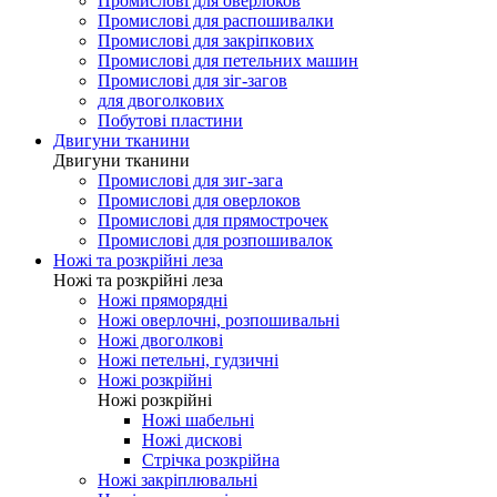
Промислові для оверлоков
Промислові для распошивалки
Промислові для закріпкових
Промислові для петельних машин
Промислові для зіг-загов
для двоголкових
Побутові пластини
Двигуни тканини
Двигуни тканини
Промислові для зиг-зага
Промислові для оверлоков
Промислові для прямострочек
Промислові для розпошивалок
Ножі та розкрійні леза
Ножі та розкрійні леза
Ножі пряморядні
Ножі оверлочні, розпошивальні
Ножі двоголкові
Ножі петельні, гудзичні
Ножі розкрійні
Ножі розкрійні
Ножі шабельні
Ножі дискові
Стрічка розкрійна
Ножі закріплювальні