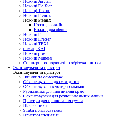
Ножиці Jin Jian
Ножиці De Xian
Ножиці Taksun
Ножиці Premax
Ножиці Premax
Ножиці звичайні
Ножиці для лівшів
Ножиці Pin
Ножиці Kretzer
Ножиці TEXI
ножиці KAI
Ножиці різні
Ножиці Mundial
Сніппери, розпорювачі та обрізувачі нитки
Окантовувачи та пристрої
Окантовувачи та пристрої
Лінійки та обмежувачі
Обкантовувачі в два складання
Обкантовувачи в чотири складання
Рубильники для підгинання краю
Обкантовувачи для розпошивальних машин
Пристрої для пришивання гумки
Шлевочники
Siruba пристосування
Пристрої спеціальні