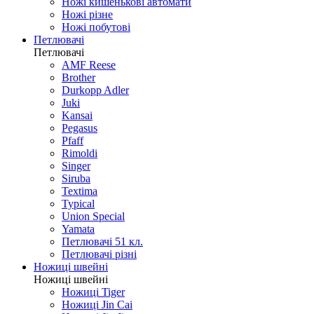
Ножі кишенькові автомати
Ножі різне
Ножі побутові
Петлювачі
Петлювачі
AMF Reese
Brother
Durkopp Adler
Juki
Kansai
Pegasus
Pfaff
Rimoldi
Singer
Siruba
Textima
Typical
Union Special
Yamata
Петлювачі 51 кл.
Петлювачі різні
Ножиці швейні
Ножиці швейні
Ножиці Tiger
Ножиці Jin Cai