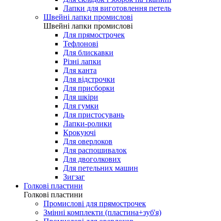
Лапки для виготовлення петель
Швейні лапки промислові
Швейні лапки промислові
Для прямострочек
Тефлонові
Для блискавки
Різні лапки
Для канта
Для відстрочки
Для присборки
Для шкіри
Для гумки
Для пристосувань
Лапки-ролики
Крокуючі
Для оверлоков
Для распошивалок
Для двоголкових
Для петельних машин
Зигзаг
Голкові пластини
Голкові пластини
Промислові для прямострочек
Змінні комплекти (пластина+зуб'я)