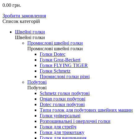
0.00 грн.
Зробити замовлення
Список категорій
Швейні голки
Швейні голки
Промислові швейні голки
Промислові швейні голки
Голки Dotec
Голки Groz-Beckert
Голки FLYING TIGER
Голки Schmetz
Промислові голки різні
Побутові
Побутові
Schmetz голки побутові
Organ голки побутові
Dotec голки побутові
Типи голок для побутових швейних машин
Голки універсальні
Розпошивальні і оверлочні голки
Голки для стрейч
Голки для трикотажу
Голки для вишивання