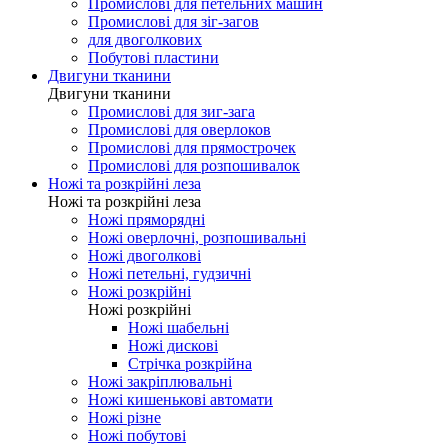
Промислові для оверлоков
Промислові для распошивалки
Промислові для закріпкових
Промислові для петельних машин
Промислові для зіг-загов
для двоголкових
Побутові пластини
Двигуни тканини
Двигуни тканини
Промислові для зиг-зага
Промислові для оверлоков
Промислові для прямострочек
Промислові для розпошивалок
Ножі та розкрійні леза
Ножі та розкрійні леза
Ножі пряморядні
Ножі оверлочні, розпошивальні
Ножі двоголкові
Ножі петельні, гудзичні
Ножі розкрійні
Ножі розкрійні
Ножі шабельні
Ножі дискові
Стрічка розкрійна
Ножі закріплювальні