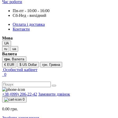
Час роботи
Пн-пт - 10:00 - 16:00
Сб-Нед - вихідний
Оплата і доставка
Контакти
Мова
UA
ru
ua
Валюта
грн.
Валюта
€ EUR
$ US Dollar
грн. Гривна
Особистий кабінет
0
+38 (099) 206-22-42
Замовити дзвінок
0