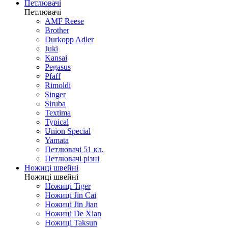
Ножі кишенькові автомати
Ножі різне
Ножі побутові
Петлювачі
Петлювачі
AMF Reese
Brother
Durkopp Adler
Juki
Kansai
Pegasus
Pfaff
Rimoldi
Singer
Siruba
Textima
Typical
Union Special
Yamata
Петлювачі 51 кл.
Петлювачі різні
Ножиці швейні
Ножиці швейні
Ножиці Tiger
Ножиці Jin Cai