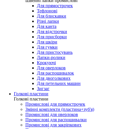
Лапки для виготовлення петель
Швейні лапки промислові
Швейні лапки промислові
Для прямострочек
Тефлонові
Для блискавки
Різні лапки
Для канта
Для відстрочки
Для присборки
Для шкіри
Для гумки
Для пристосувань
Лапки-ролики
Крокуючі
Для оверлоков
Для распошивалок
Для двоголкових
Для петельних машин
Зигзаг
Голкові пластини
Голкові пластини
Промислові для прямострочек
Змінні комплекти (пластина+зуб'я)