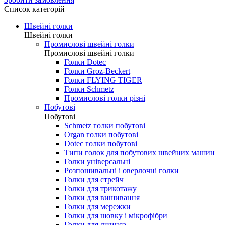
0.00 грн.
Зробити замовлення
Список категорій
Швейні голки
Швейні голки
Промислові швейні голки
Промислові швейні голки
Голки Dotec
Голки Groz-Beckert
Голки FLYING TIGER
Голки Schmetz
Промислові голки різні
Побутові
Побутові
Schmetz голки побутові
Organ голки побутові
Dotec голки побутові
Типи голок для побутових швейних машин
Голки універсальні
Розпошивальні і оверлочні голки
Голки для стрейч
Голки для трикотажу
Голки для вишивання