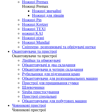
Ножиці Jin Jian
Ножиці De Xian
Ножиці Taksun
Ножиці Premax
Ножиці Premax
Ножиці звичайні
Ножиці для лівшів
Ножиці Pin
Ножиці Kretzer
Ножиці TEXI
ножиці KAI
Ножиці різні
Ножиці Mundial
Сніппери, розпорювачі та обрізувачі нитки
Окантовувачи та пристрої
Окантовувачи та пристрої
Лінійки та обмежувачі
Обкантовувачі в два складання
Обкантовувачи в чотири складання
Рубильники для підгинання краю
Обкантовувачи для розпошивальних машин
Пристрої для пришивання гумки
Шлевочники
Siruba пристосування
Пристрої спеціальні