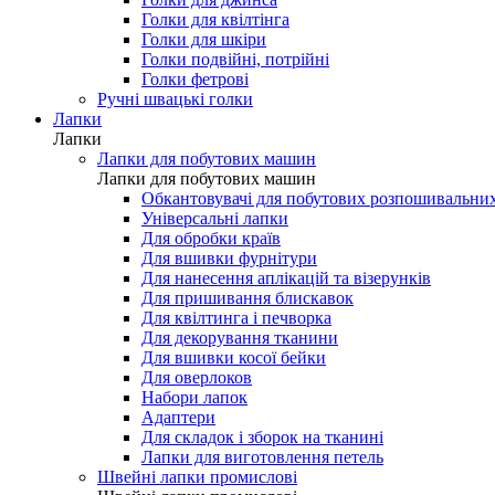
Голки для мережки
Голки для шовку і мікрофібри
Голки для джинса
Голки для квілтінга
Голки для шкіри
Голки подвійні, потрійні
Голки фетрові
Ручні швацькі голки
Лапки
Лапки
Лапки для побутових машин
Лапки для побутових машин
Обкантовувачі для побутових розпошивальни
Універсальні лапки
Для обробки країв
Для вшивки фурнітури
Для нанесення аплікацій та візерунків
Для пришивання блискавок
Для квілтинга і печворка
Для декорування тканини
Для вшивки косої бейки
Для оверлоков
Набори лапок
Адаптери
Для складок і зборок на тканині