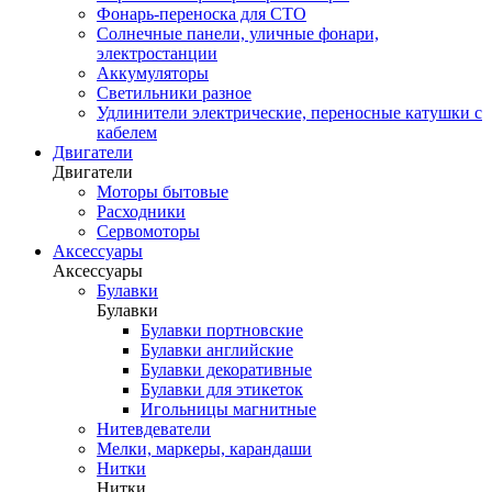
Фонарь-переноска для СТО
Солнечные панели, уличные фонари,
электростанции
Аккумуляторы
Светильники разное
Удлинители электрические, переносные катушки с
кабелем
Двигатели
Двигатели
Моторы бытовые
Расходники
Сервомоторы
Аксессуары
Аксессуары
Булавки
Булавки
Булавки портновские
Булавки английские
Булавки декоративные
Булавки для этикеток
Игольницы магнитные
Нитевдеватели
Мелки, маркеры, карандаши
Нитки
Нитки