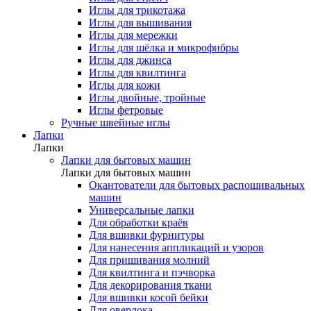
Иглы для трикотажа
Иглы для вышивания
Иглы для мережки
Иглы для шёлка и микрофибры
Иглы для джинса
Иглы для квилтинга
Иглы для кожи
Иглы двойные, тройные
Иглы фетровые
Ручные швейные иглы
Лапки
Лапки
Лапки для бытовых машин
Лапки для бытовых машин
Окантователи для бытовых распошивальных
машин
Универсальные лапки
Для обработки краёв
Для вшивки фурнитуры
Для нанесения аппликаций и узоров
Для пришивания молний
Для квилтинга и пэчворка
Для декорирования ткани
Для вшивки косой бейки
Для оверлока