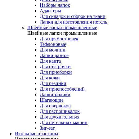
Наборы лапок
Адаптеры
Для складок и сборок на ткани
Лапки для изготовления петель
Швейные лапки промышленные
Швейные лапки промышленные
Для прямострочек
Тефлоновые
Для молнии
Лапки разное
Для канта
Для отстрочки
Для присборки
Для кожи
Для резинки
Для приспособлений
Лапки-ролики
Шагающие
Для оверлоков
Для распошивалок
Для двухигольных
Для петельных машин
Зиг-заг
Игольные пластины