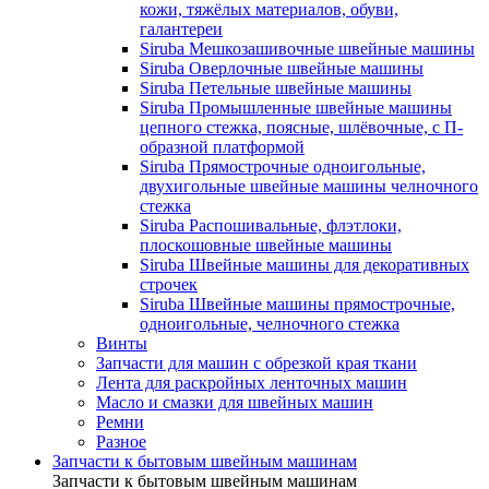
кожи, тяжёлых материалов, обуви,
галантереи
Siruba Мешкозашивочные швейные машины
Siruba Оверлочные швейные машины
Siruba Петельные швейные машины
Siruba Промышленные швейные машины
цепного стежка, поясные, шлёвочные, с П-
образной платформой
Siruba Прямострочные одноигольные,
двухигольные швейные машины челночного
стежка
Siruba Распошивальные, флэтлоки,
плоскошовные швейные машины
Siruba Швейные машины для декоративных
строчек
Siruba Швейные машины прямострочные,
одноигольные, челночного стежка
Винты
Запчасти для машин с обрезкой края ткани
Лента для раскройных ленточных машин
Масло и смазки для швейных машин
Ремни
Разное
Запчасти к бытовым швейным машинам
Запчасти к бытовым швейным машинам