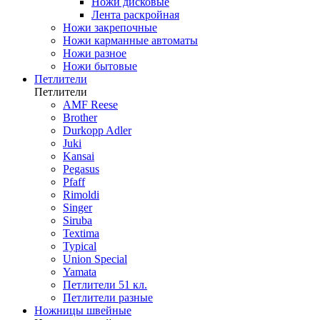
Ножи дисковые
Лента раскройная
Ножи закрепочные
Ножи карманные автоматы
Ножи разное
Ножи бытовые
Петлители
Петлители
AMF Reese
Brother
Durkopp Adler
Juki
Kansai
Pegasus
Pfaff
Rimoldi
Singer
Siruba
Textima
Typical
Union Special
Yamata
Петлители 51 кл.
Петлители разные
Ножницы швейные