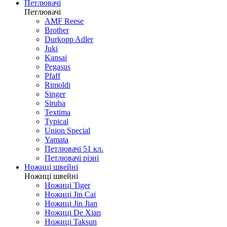
Ножі кишенькові автомати
Ножі різне
Ножі побутові
Петлювачі
Петлювачі
AMF Reese
Brother
Durkopp Adler
Juki
Kansai
Pegasus
Pfaff
Rimoldi
Singer
Siruba
Textima
Typical
Union Special
Yamata
Петлювачі 51 кл.
Петлювачі різні
Ножиці швейні
Ножиці швейні
Ножиці Tiger
Ножиці Jin Cai