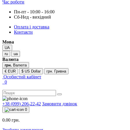
Час роботи
Пн-пт - 10:00 - 16:00
Сб-Нед - вихідний
Оплата і доставка
Контакти
Мова
UA
ru
ua
Валюта
грн.
Валюта
€ EUR
$ US Dollar
грн. Гривна
Особистий кабінет
0
+38 (099) 206-22-42
Замовити дзвінок
0