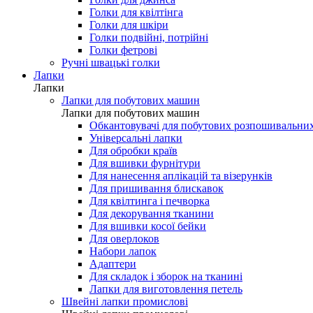
Голки для мережки
Голки для шовку і мікрофібри
Голки для джинса
Голки для квілтінга
Голки для шкіри
Голки подвійні, потрійні
Голки фетрові
Ручні швацькі голки
Лапки
Лапки
Лапки для побутових машин
Лапки для побутових машин
Обкантовувачі для побутових розпошивальни
Універсальні лапки
Для обробки країв
Для вшивки фурнітури
Для нанесення аплікацій та візерунків
Для пришивання блискавок
Для квілтинга і печворка
Для декорування тканини
Для вшивки косої бейки
Для оверлоков
Набори лапок
Адаптери
Для складок і зборок на тканині