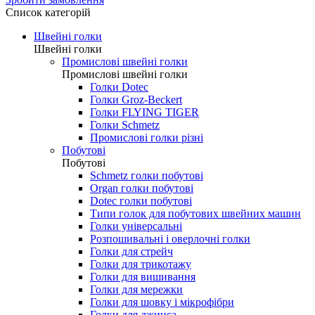
0.00 грн.
Зробити замовлення
Список категорій
Швейні голки
Швейні голки
Промислові швейні голки
Промислові швейні голки
Голки Dotec
Голки Groz-Beckert
Голки FLYING TIGER
Голки Schmetz
Промислові голки різні
Побутові
Побутові
Schmetz голки побутові
Organ голки побутові
Dotec голки побутові
Типи голок для побутових швейних машин
Голки універсальні
Розпошивальні і оверлочні голки
Голки для стрейч
Голки для трикотажу
Голки для вишивання