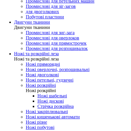
Промислові для оверлоков
Промислові для распошивалки
Промислові для закріпкових
Промислові для петельних машин
Промислові для зіг-загов
для двоголкових
Побутові пластини
Двигуни тканини
Двигуни тканини
Промислові для зиг-зага
Промислові для оверлоков
Промислові для прямострочек
Промислові для розпошивалок
Ножі та розкрійні леза
Ножі та розкрійні леза
Ножі пряморядні
Ножі оверлочні, розпошивальні
Ножі двоголкові
Ножі петельні, гудзичні
Ножі розкрійні
Ножі розкрійні
Ножі шабельні
Ножі дискові
Стрічка розкрійна
Ножі закріплювальні