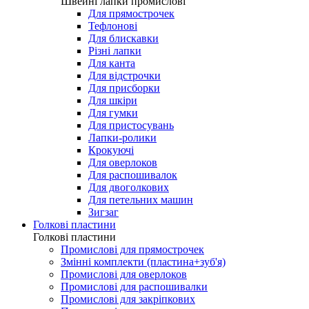
Лапки для виготовлення петель
Швейні лапки промислові
Швейні лапки промислові
Для прямострочек
Тефлонові
Для блискавки
Різні лапки
Для канта
Для відстрочки
Для присборки
Для шкіри
Для гумки
Для пристосувань
Лапки-ролики
Крокуючі
Для оверлоков
Для распошивалок
Для двоголкових
Для петельних машин
Зигзаг
Голкові пластини
Голкові пластини
Промислові для прямострочек
Змінні комплекти (пластина+зуб'я)