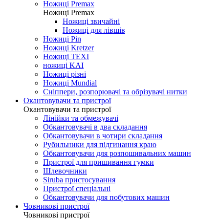
Ножиці Jin Jian
Ножиці De Xian
Ножиці Taksun
Ножиці Premax
Ножиці Premax
Ножиці звичайні
Ножиці для лівшів
Ножиці Pin
Ножиці Kretzer
Ножиці TEXI
ножиці KAI
Ножиці різні
Ножиці Mundial
Сніппери, розпорювачі та обрізувачі нитки
Окантовувачи та пристрої
Окантовувачи та пристрої
Лінійки та обмежувачі
Обкантовувачі в два складання
Обкантовувачи в чотири складання
Рубильники для підгинання краю
Обкантовувачи для розпошивальних машин
Пристрої для пришивання гумки
Шлевочники
Siruba пристосування
Пристрої спеціальні