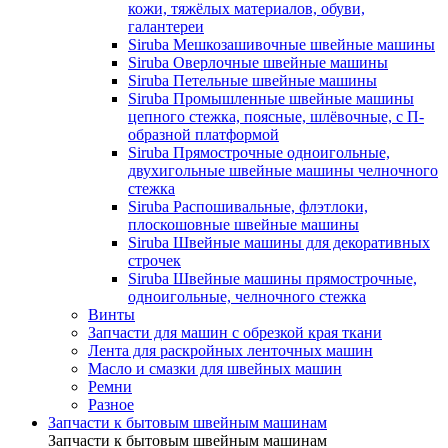
кожи, тяжёлых материалов, обуви,
галантереи
Siruba Мешкозашивочные швейные машины
Siruba Оверлочные швейные машины
Siruba Петельные швейные машины
Siruba Промышленные швейные машины
цепного стежка, поясные, шлёвочные, с П-
образной платформой
Siruba Прямострочные одноигольные,
двухигольные швейные машины челночного
стежка
Siruba Распошивальные, флэтлоки,
плоскошовные швейные машины
Siruba Швейные машины для декоративных
строчек
Siruba Швейные машины прямострочные,
одноигольные, челночного стежка
Винты
Запчасти для машин с обрезкой края ткани
Лента для раскройных ленточных машин
Масло и смазки для швейных машин
Ремни
Разное
Запчасти к бытовым швейным машинам
Запчасти к бытовым швейным машинам