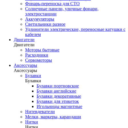
Фонарь-переноска для СТО
Солнечные панели, уличные фонари,
электростанции
Аккумуляторы
Светильники разное
Удлинители электрические, переносные катушки с
кабелем
Двигатели
Двигатели
Моторы бытовые
Расходники
Сервомоторы
Аксессуары
Аксессуары
Булавки
Булавки
Булавки портновские
Булавки английские
Булавки декоративные
Булавки для этикеток
Игольницы магнитные
Нитевдеватели
Мелки, маркеры, карандаши
Нитки
Нитки