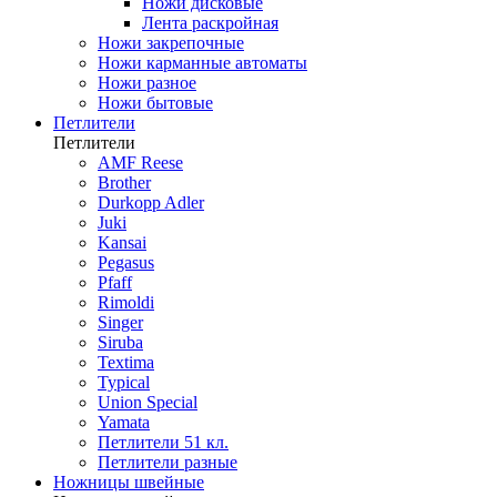
Ножи дисковые
Лента раскройная
Ножи закрепочные
Ножи карманные автоматы
Ножи разное
Ножи бытовые
Петлители
Петлители
AMF Reese
Brother
Durkopp Adler
Juki
Kansai
Pegasus
Pfaff
Rimoldi
Singer
Siruba
Textima
Typical
Union Special
Yamata
Петлители 51 кл.
Петлители разные
Ножницы швейные