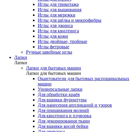
Иглы для трикотажа
Иглы для вышивания
Иглы для мережки
Иглы для шёлка и микрофибры
Иглы для джинса
Иглы для квилтинга
Иглы для кожи
Иглы двойные, тройные
Иглы фетровые
Ручные швейные иглы
Лапки
Лапки
Лапки для бытовых машин
Лапки для бытовых машин
Окантователи для бытовых распошивальных
машин
Универсальные лапки
Для обработки краёв
Для вшивки фурнитуры
Для нанесения аппликаций и узоров
Для пришивания молний
Для квилтинга и пэчворка
Для декорирования ткани
Для вшивки косой бейки
Для оверлока