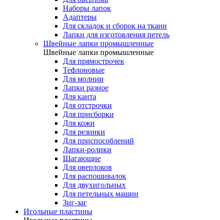
Наборы лапок
Адаптеры
Для складок и сборок на ткани
Лапки для изготовления петель
Швейные лапки промышленные
Швейные лапки промышленные
Для прямострочек
Тефлоновые
Для молнии
Лапки разное
Для канта
Для отстрочки
Для присборки
Для кожи
Для резинки
Для приспособлений
Лапки-ролики
Шагающие
Для оверлоков
Для распошивалок
Для двухигольных
Для петельных машин
Зиг-заг
Игольные пластины