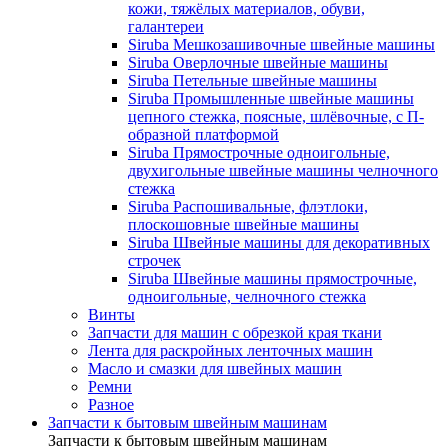
кожи, тяжёлых материалов, обуви,
галантереи
Siruba Мешкозашивочные швейные машины
Siruba Оверлочные швейные машины
Siruba Петельные швейные машины
Siruba Промышленные швейные машины
цепного стежка, поясные, шлёвочные, с П-
образной платформой
Siruba Прямострочные одноигольные,
двухигольные швейные машины челночного
стежка
Siruba Распошивальные, флэтлоки,
плоскошовные швейные машины
Siruba Швейные машины для декоративных
строчек
Siruba Швейные машины прямострочные,
одноигольные, челночного стежка
Винты
Запчасти для машин с обрезкой края ткани
Лента для раскройных ленточных машин
Масло и смазки для швейных машин
Ремни
Разное
Запчасти к бытовым швейным машинам
Запчасти к бытовым швейным машинам