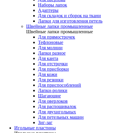
Наборы лапок
Адаптеры
Для складок и сборок на ткани
Лапки для изготовления петель
Швейные лапки промышленные
Швейные лапки промышленные
Для прямострочек
Тефлоновые
Для молнии
Лапки разное
Для канта
Для отстрочки
Для присборки
Для кожи
Для резинки
Для приспособлений
Лапки-ролики
Шагающие
Для оверлоков
Для распошивалок
Для двухигольных
Для петельных машин
Зиг-заг
Игольные пластины