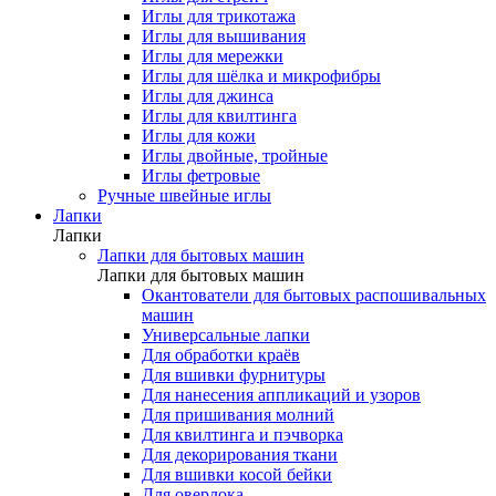
Иглы для трикотажа
Иглы для вышивания
Иглы для мережки
Иглы для шёлка и микрофибры
Иглы для джинса
Иглы для квилтинга
Иглы для кожи
Иглы двойные, тройные
Иглы фетровые
Ручные швейные иглы
Лапки
Лапки
Лапки для бытовых машин
Лапки для бытовых машин
Окантователи для бытовых распошивальных
машин
Универсальные лапки
Для обработки краёв
Для вшивки фурнитуры
Для нанесения аппликаций и узоров
Для пришивания молний
Для квилтинга и пэчворка
Для декорирования ткани
Для вшивки косой бейки
Для оверлока