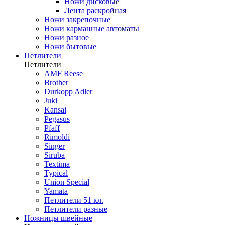
Ножи дисковые
Лента раскройная
Ножи закрепочные
Ножи карманные автоматы
Ножи разное
Ножи бытовые
Петлители
Петлители
AMF Reese
Brother
Durkopp Adler
Juki
Kansai
Pegasus
Pfaff
Rimoldi
Singer
Siruba
Textima
Typical
Union Special
Yamata
Петлители 51 кл.
Петлители разные
Ножницы швейные