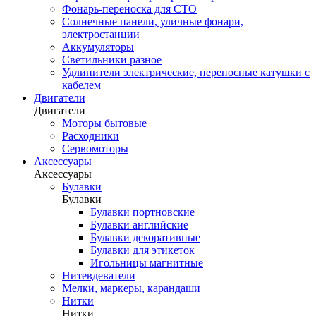
Фонарь-переноска для СТО
Солнечные панели, уличные фонари,
электростанции
Аккумуляторы
Светильники разное
Удлинители электрические, переносные катушки с
кабелем
Двигатели
Двигатели
Моторы бытовые
Расходники
Сервомоторы
Аксессуары
Аксессуары
Булавки
Булавки
Булавки портновские
Булавки английские
Булавки декоративные
Булавки для этикеток
Игольницы магнитные
Нитевдеватели
Мелки, маркеры, карандаши
Нитки
Нитки