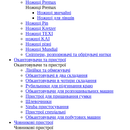
Ножиці Jin Jian
Ножиці De Xian
Ножиці Taksun
Ножиці Premax
Ножиці Premax
Ножиці звичайні
Ножиці для лівшів
Ножиці Pin
Ножиці Kretzer
Ножиці TEXI
ножиці KAI
Ножиці різні
Ножиці Mundial
Сніппери, розпорювачі та обрізувачі нитки
Окантовувачи та пристрої
Окантовувачи та пристрої
Лінійки та обмежувачі
Обкантовувачі в два складання
Обкантовувачи в чотири складання
Рубильники для підгинання краю
Обкантовувачи для розпошивальних машин
Пристрої для пришивання гумки
Шлевочники
Siruba пристосування
Пристрої спеціальні