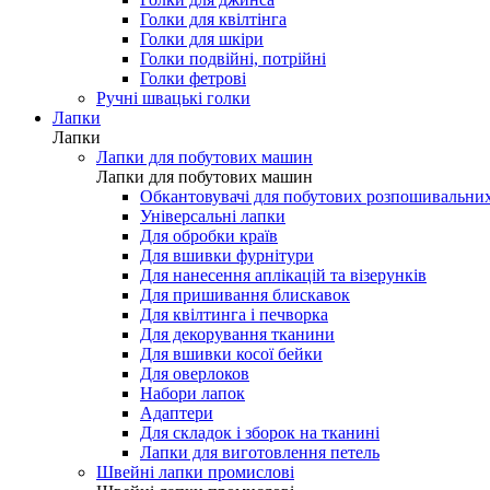
Голки для мережки
Голки для шовку і мікрофібри
Голки для джинса
Голки для квілтінга
Голки для шкіри
Голки подвійні, потрійні
Голки фетрові
Ручні швацькі голки
Лапки
Лапки
Лапки для побутових машин
Лапки для побутових машин
Обкантовувачі для побутових розпошивальни
Універсальні лапки
Для обробки країв
Для вшивки фурнітури
Для нанесення аплікацій та візерунків
Для пришивання блискавок
Для квілтинга і печворка
Для декорування тканини
Для вшивки косої бейки
Для оверлоков
Набори лапок
Адаптери
Для складок і зборок на тканині