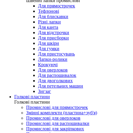
Лапки для виготовлення петель
Швейні лапки промислові
Швейні лапки промислові
Для прямострочек
Тефлонові
Для блискавки
Різні лапки
Для канта
Для відстрочки
Для присборки
Для шкіри
Для гумки
Для пристосувань
Лапки-ролики
Крокуючі
Для оверлоков
Для распошивалок
Для двоголкових
Для петельних машин
Зигзаг
Голкові пластини
Голкові пластини
Промислові для прямострочек
Змінні комплекти (пластина+зуб'я)