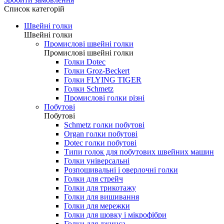
0.00 грн.
Зробити замовлення
Список категорій
Швейні голки
Швейні голки
Промислові швейні голки
Промислові швейні голки
Голки Dotec
Голки Groz-Beckert
Голки FLYING TIGER
Голки Schmetz
Промислові голки різні
Побутові
Побутові
Schmetz голки побутові
Organ голки побутові
Dotec голки побутові
Типи голок для побутових швейних машин
Голки універсальні
Розпошивальні і оверлочні голки
Голки для стрейч
Голки для трикотажу
Голки для вишивання