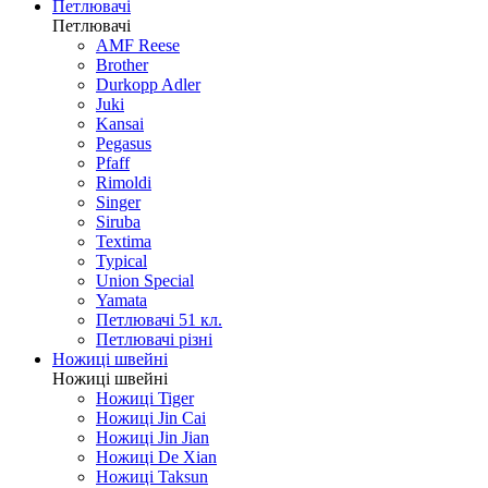
Ножі кишенькові автомати
Ножі різне
Ножі побутові
Петлювачі
Петлювачі
AMF Reese
Brother
Durkopp Adler
Juki
Kansai
Pegasus
Pfaff
Rimoldi
Singer
Siruba
Textima
Typical
Union Special
Yamata
Петлювачі 51 кл.
Петлювачі різні
Ножиці швейні
Ножиці швейні
Ножиці Tiger
Ножиці Jin Cai