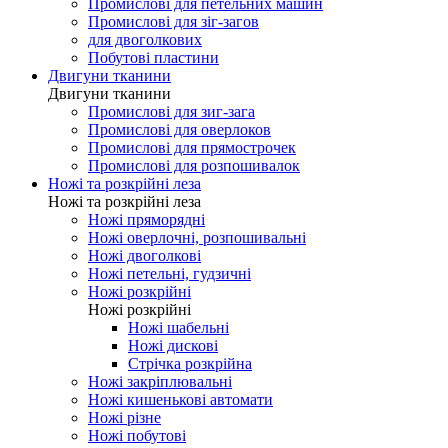
Промислові для оверлоков
Промислові для распошивалки
Промислові для закріпкових
Промислові для петельних машин
Промислові для зіг-загов
для двоголкових
Побутові пластини
Двигуни тканини
Двигуни тканини
Промислові для зиг-зага
Промислові для оверлоков
Промислові для прямострочек
Промислові для розпошивалок
Ножі та розкрійні леза
Ножі та розкрійні леза
Ножі пряморядні
Ножі оверлочні, розпошивальні
Ножі двоголкові
Ножі петельні, гудзичні
Ножі розкрійні
Ножі розкрійні
Ножі шабельні
Ножі дискові
Стрічка розкрійна
Ножі закріплювальні