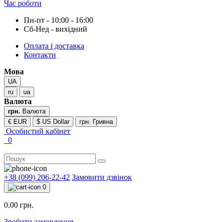
Час роботи
Пн-пт - 10:00 - 16:00
Сб-Нед - вихідний
Оплата і доставка
Контакти
Мова
UA
ru
ua
Валюта
грн.
Валюта
€ EUR
$ US Dollar
грн. Гривна
Особистий кабінет
0
+38 (099) 206-22-42
Замовити дзвінок
0