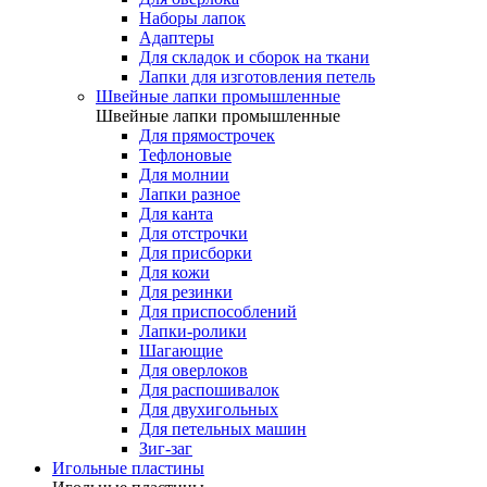
Наборы лапок
Адаптеры
Для складок и сборок на ткани
Лапки для изготовления петель
Швейные лапки промышленные
Швейные лапки промышленные
Для прямострочек
Тефлоновые
Для молнии
Лапки разное
Для канта
Для отстрочки
Для присборки
Для кожи
Для резинки
Для приспособлений
Лапки-ролики
Шагающие
Для оверлоков
Для распошивалок
Для двухигольных
Для петельных машин
Зиг-заг
Игольные пластины