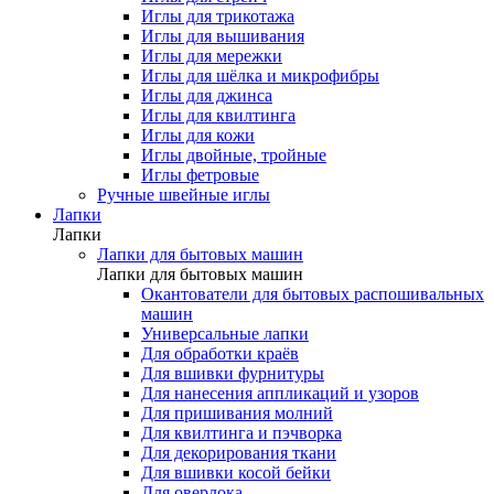
Иглы для трикотажа
Иглы для вышивания
Иглы для мережки
Иглы для шёлка и микрофибры
Иглы для джинса
Иглы для квилтинга
Иглы для кожи
Иглы двойные, тройные
Иглы фетровые
Ручные швейные иглы
Лапки
Лапки
Лапки для бытовых машин
Лапки для бытовых машин
Окантователи для бытовых распошивальных
машин
Универсальные лапки
Для обработки краёв
Для вшивки фурнитуры
Для нанесения аппликаций и узоров
Для пришивания молний
Для квилтинга и пэчворка
Для декорирования ткани
Для вшивки косой бейки
Для оверлока