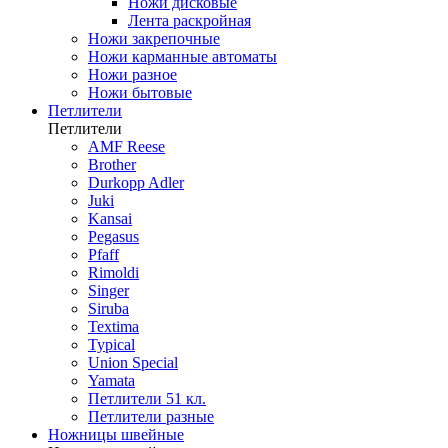
Ножи дисковые
Лента раскройная
Ножи закрепочные
Ножи карманные автоматы
Ножи разное
Ножи бытовые
Петлители
Петлители
AMF Reese
Brother
Durkopp Adler
Juki
Kansai
Pegasus
Pfaff
Rimoldi
Singer
Siruba
Textima
Typical
Union Special
Yamata
Петлители 51 кл.
Петлители разные
Ножницы швейные