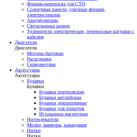
Фонарь-переноска для СТО
Солнечные панели, уличные фонари,
электростанции
Аккумуляторы
Светильники разное
Удлинители электрические, переносные катушки с
кабелем
Двигатели
Двигатели
Моторы бытовые
Расходники
Сервомоторы
Аксессуары
Аксессуары
Булавки
Булавки
Булавки портновские
Булавки английские
Булавки декоративные
Булавки для этикеток
Игольницы магнитные
Нитевдеватели
Мелки, маркеры, карандаши
Нитки
Нитки