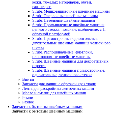
кожи, тяжёлых материалов, обуви,
галантереи
Siruba Мешкозашивочные швейные машины
Siruba Оверлочные швейные машины
Siruba Петельные швейные машины
Siruba Промышленные швейные машины
цепного стежка, поясные, шлёвочные, с П-
образной платформой
Siruba Прямострочные одноигольные,
двухигольные швейные машины челночного
стежка
Siruba Распошивальные, флэтлоки,
плоскошовные швейные машины
Siruba Швейные машины для декоративных
строчек
Siruba Швейные машины прямострочные,
одноигольные, челночного стежка
Винты
Запчасти для машин с обрезкой края ткани
Лента для раскройных ленточных машин
Масло и смазки для швейных машин
Ремни
Разное
Запчасти к бытовым швейным машинам
Запчасти к бытовым швейным машинам