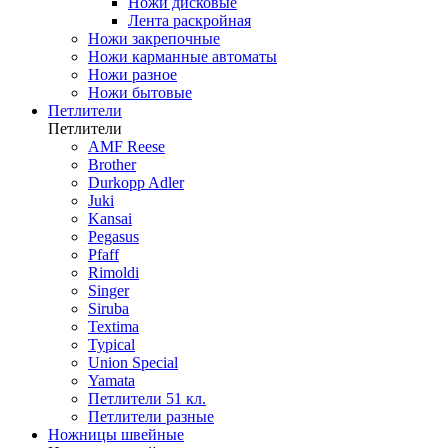
Ножи дисковые
Лента раскройная
Ножи закрепочные
Ножи карманные автоматы
Ножи разное
Ножи бытовые
Петлители
Петлители
AMF Reese
Brother
Durkopp Adler
Juki
Kansai
Pegasus
Pfaff
Rimoldi
Singer
Siruba
Textima
Typical
Union Special
Yamata
Петлители 51 кл.
Петлители разные
Ножницы швейные