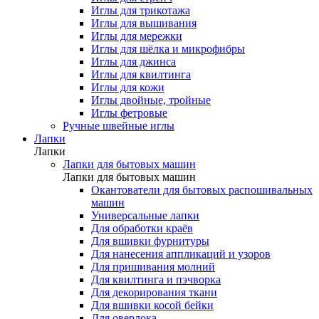
Иглы для трикотажа
Иглы для вышивания
Иглы для мережки
Иглы для шёлка и микрофибры
Иглы для джинса
Иглы для квилтинга
Иглы для кожи
Иглы двойные, тройные
Иглы фетровые
Ручные швейные иглы
Лапки
Лапки
Лапки для бытовых машин
Лапки для бытовых машин
Окантователи для бытовых распошивальных
машин
Универсальные лапки
Для обработки краёв
Для вшивки фурнитуры
Для нанесения аппликаций и узоров
Для пришивания молний
Для квилтинга и пэчворка
Для декорирования ткани
Для вшивки косой бейки
Для оверлока