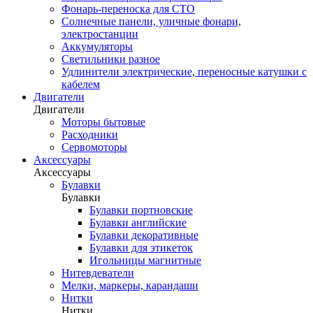
Фонарь-переноска для СТО
Солнечные панели, уличные фонари,
электростанции
Аккумуляторы
Светильники разное
Удлинители электрические, переносные катушки с
кабелем
Двигатели
Двигатели
Моторы бытовые
Расходники
Сервомоторы
Аксессуары
Аксессуары
Булавки
Булавки
Булавки портновские
Булавки английские
Булавки декоративные
Булавки для этикеток
Игольницы магнитные
Нитевдеватели
Мелки, маркеры, карандаши
Нитки
Нитки