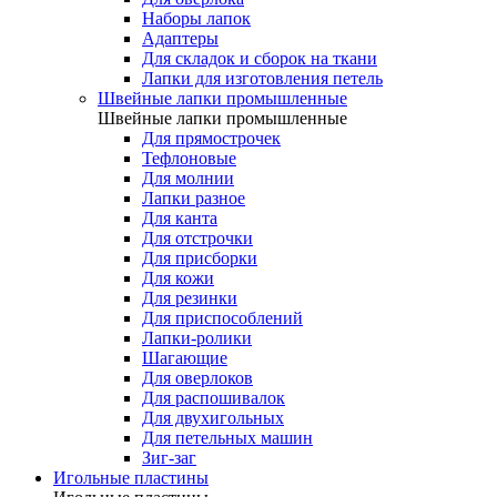
Наборы лапок
Адаптеры
Для складок и сборок на ткани
Лапки для изготовления петель
Швейные лапки промышленные
Швейные лапки промышленные
Для прямострочек
Тефлоновые
Для молнии
Лапки разное
Для канта
Для отстрочки
Для присборки
Для кожи
Для резинки
Для приспособлений
Лапки-ролики
Шагающие
Для оверлоков
Для распошивалок
Для двухигольных
Для петельных машин
Зиг-заг
Игольные пластины