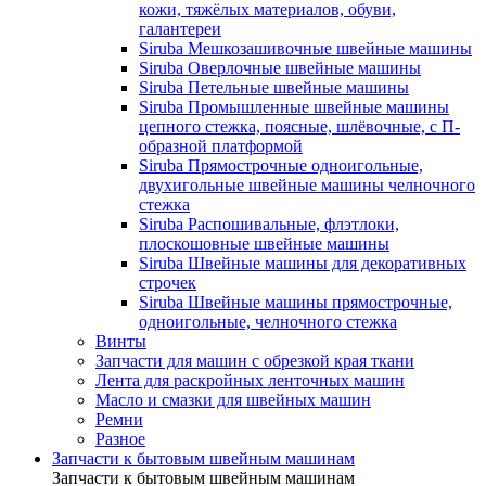
кожи, тяжёлых материалов, обуви,
галантереи
Siruba Мешкозашивочные швейные машины
Siruba Оверлочные швейные машины
Siruba Петельные швейные машины
Siruba Промышленные швейные машины
цепного стежка, поясные, шлёвочные, с П-
образной платформой
Siruba Прямострочные одноигольные,
двухигольные швейные машины челночного
стежка
Siruba Распошивальные, флэтлоки,
плоскошовные швейные машины
Siruba Швейные машины для декоративных
строчек
Siruba Швейные машины прямострочные,
одноигольные, челночного стежка
Винты
Запчасти для машин с обрезкой края ткани
Лента для раскройных ленточных машин
Масло и смазки для швейных машин
Ремни
Разное
Запчасти к бытовым швейным машинам
Запчасти к бытовым швейным машинам