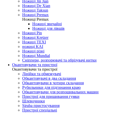
Ножиці Jin Jian
Ножиці De Xian
Ножиці Taksun
Ножиці Premax
Ножиці Premax
Ножиці звичайні
Ножиці для лівшів
Ножиці Pin
Ножиці Kretzer
Ножиці TEXI
ножиці KAI
Ножиці різні
Ножиці Mundial
Сніппери, розпорювачі та обрізувачі нитки
Окантовувачи та пристрої
Окантовувачи та пристрої
Лінійки та обмежувачі
Обкантовувачі в два складання
Обкантовувачи в чотири складання
Рубильники для підгинання краю
Обкантовувачи для розпошивальних машин
Пристрої для пришивання гумки
Шлевочники
Siruba пристосування
Пристрої спеціальні