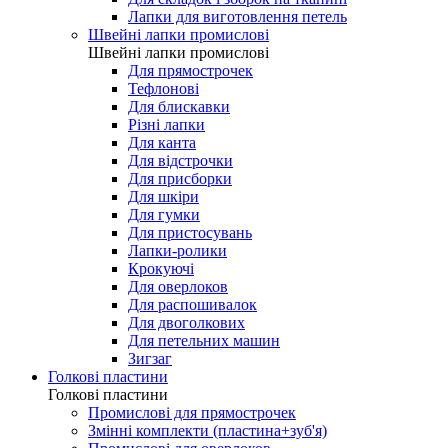
Лапки для виготовлення петель
Швейні лапки промислові
Швейні лапки промислові
Для прямострочек
Тефлонові
Для блискавки
Різні лапки
Для канта
Для відстрочки
Для присборки
Для шкіри
Для гумки
Для пристосувань
Лапки-ролики
Крокуючі
Для оверлоков
Для распошивалок
Для двоголкових
Для петельних машин
Зигзаг
Голкові пластини
Голкові пластини
Промислові для прямострочек
Змінні комплекти (пластина+зуб'я)