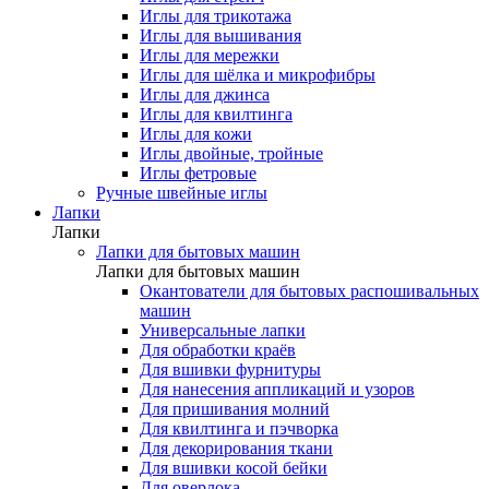
Иглы для трикотажа
Иглы для вышивания
Иглы для мережки
Иглы для шёлка и микрофибры
Иглы для джинса
Иглы для квилтинга
Иглы для кожи
Иглы двойные, тройные
Иглы фетровые
Ручные швейные иглы
Лапки
Лапки
Лапки для бытовых машин
Лапки для бытовых машин
Окантователи для бытовых распошивальных
машин
Универсальные лапки
Для обработки краёв
Для вшивки фурнитуры
Для нанесения аппликаций и узоров
Для пришивания молний
Для квилтинга и пэчворка
Для декорирования ткани
Для вшивки косой бейки
Для оверлока