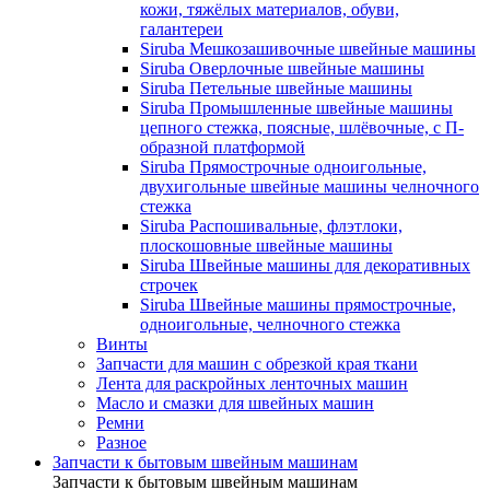
кожи, тяжёлых материалов, обуви,
галантереи
Siruba Мешкозашивочные швейные машины
Siruba Оверлочные швейные машины
Siruba Петельные швейные машины
Siruba Промышленные швейные машины
цепного стежка, поясные, шлёвочные, с П-
образной платформой
Siruba Прямострочные одноигольные,
двухигольные швейные машины челночного
стежка
Siruba Распошивальные, флэтлоки,
плоскошовные швейные машины
Siruba Швейные машины для декоративных
строчек
Siruba Швейные машины прямострочные,
одноигольные, челночного стежка
Винты
Запчасти для машин с обрезкой края ткани
Лента для раскройных ленточных машин
Масло и смазки для швейных машин
Ремни
Разное
Запчасти к бытовым швейным машинам
Запчасти к бытовым швейным машинам