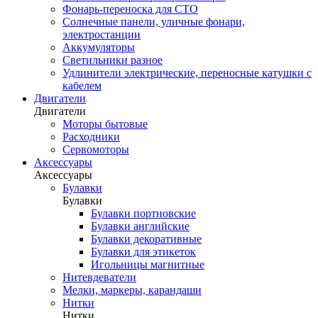
Фонарь-переноска для СТО
Солнечные панели, уличные фонари,
электростанции
Аккумуляторы
Светильники разное
Удлинители электрические, переносные катушки с
кабелем
Двигатели
Двигатели
Моторы бытовые
Расходники
Сервомоторы
Аксессуары
Аксессуары
Булавки
Булавки
Булавки портновские
Булавки английские
Булавки декоративные
Булавки для этикеток
Игольницы магнитные
Нитевдеватели
Мелки, маркеры, карандаши
Нитки
Нитки