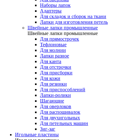
Наборы лапок
Адаптеры
Для складок и сборок на ткани
Лапки для изготовления петель
Швейные лапки промышленные
Швейные лапки промышленные
Для прямострочек
Тефлоновые
Для молнии
Лапки разное
Для канта
Для отстрочки
Для присборки
Для кожи
Для резинки
Для приспособлений
Лапки-ролики
Шагающие
Для оверлоков
Для распошивалок
Для двухигольных
Для петельных машин
Зиг-заг
Игольные пластины