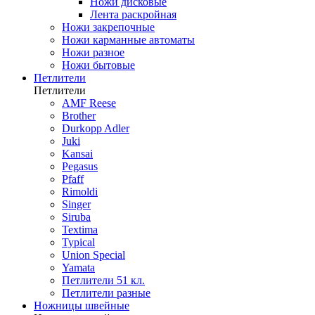
Ножи дисковые
Лента раскройная
Ножи закрепочные
Ножи карманные автоматы
Ножи разное
Ножи бытовые
Петлители
Петлители
AMF Reese
Brother
Durkopp Adler
Juki
Kansai
Pegasus
Pfaff
Rimoldi
Singer
Siruba
Textima
Typical
Union Special
Yamata
Петлители 51 кл.
Петлители разные
Ножницы швейные