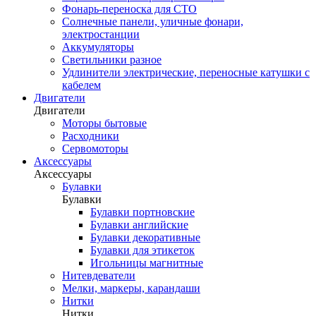
Фонарь-переноска для СТО
Солнечные панели, уличные фонари,
электростанции
Аккумуляторы
Светильники разное
Удлинители электрические, переносные катушки с
кабелем
Двигатели
Двигатели
Моторы бытовые
Расходники
Сервомоторы
Аксессуары
Аксессуары
Булавки
Булавки
Булавки портновские
Булавки английские
Булавки декоративные
Булавки для этикеток
Игольницы магнитные
Нитевдеватели
Мелки, маркеры, карандаши
Нитки
Нитки