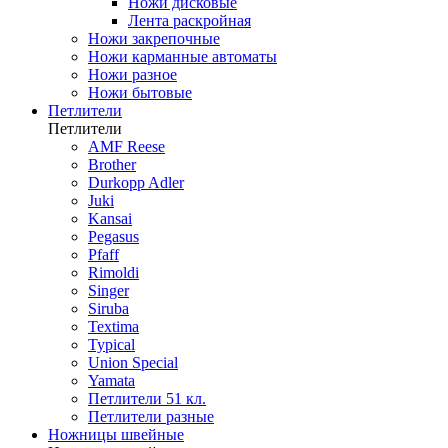
Ножи дисковые
Лента раскройная
Ножи закрепочные
Ножи карманные автоматы
Ножи разное
Ножи бытовые
Петлители
Петлители
AMF Reese
Brother
Durkopp Adler
Juki
Kansai
Pegasus
Pfaff
Rimoldi
Singer
Siruba
Textima
Typical
Union Special
Yamata
Петлители 51 кл.
Петлители разные
Ножницы швейные