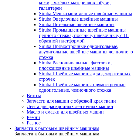
кожи, тяжёлых материалов, обуви,
галантереи
Siruba Мешкозашивочные швейные машины
Siruba Оверлочные швейные машины
Siruba Петельные швейные машины
Siruba Промышленные швейные машины
цепного стежка, поясные, шлёвочные, с П-
образной платформой
Siruba Прямострочные одноигольные,
двухигольные швейные машины челночного
стежка
Siruba Распошивальные, флэтлоки,
плоскошовные швейные машины
Siruba Швейные машины для декоративных
строчек
Siruba Швейные машины прямострочные,
одноигольные, челночного стежка
Винты
Запчасти для машин с обрезкой края ткани
Лента для раскройных ленточных машин
Масло и смазки для швейных машин
Ремни
Разное
Запчасти к бытовым швейным машинам
Запчасти к бытовым швейным машинам