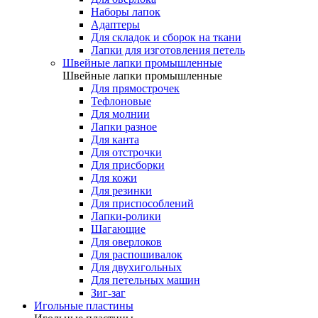
Наборы лапок
Адаптеры
Для складок и сборок на ткани
Лапки для изготовления петель
Швейные лапки промышленные
Швейные лапки промышленные
Для прямострочек
Тефлоновые
Для молнии
Лапки разное
Для канта
Для отстрочки
Для присборки
Для кожи
Для резинки
Для приспособлений
Лапки-ролики
Шагающие
Для оверлоков
Для распошивалок
Для двухигольных
Для петельных машин
Зиг-заг
Игольные пластины