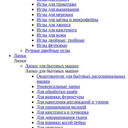
Иглы для трикотажа
Иглы для вышивания
Иглы для мережки
Иглы для шёлка и микрофибры
Иглы для джинса
Иглы для квилтинга
Иглы для кожи
Иглы двойные, тройные
Иглы фетровые
Ручные швейные иглы
Лапки
Лапки
Лапки для бытовых машин
Лапки для бытовых машин
Окантователи для бытовых распошивальных
машин
Универсальные лапки
Для обработки краёв
Для вшивки фурнитуры
Для нанесения аппликаций и узоров
Для пришивания молний
Для квилтинга и пэчворка
Для декорирования ткани
Для вшивки косой бейки
Для оверлока