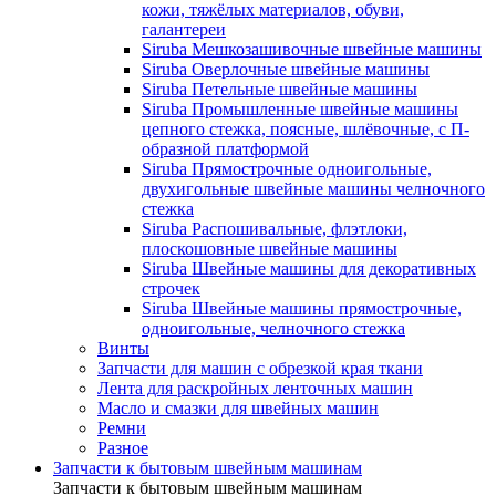
кожи, тяжёлых материалов, обуви,
галантереи
Siruba Мешкозашивочные швейные машины
Siruba Оверлочные швейные машины
Siruba Петельные швейные машины
Siruba Промышленные швейные машины
цепного стежка, поясные, шлёвочные, с П-
образной платформой
Siruba Прямострочные одноигольные,
двухигольные швейные машины челночного
стежка
Siruba Распошивальные, флэтлоки,
плоскошовные швейные машины
Siruba Швейные машины для декоративных
строчек
Siruba Швейные машины прямострочные,
одноигольные, челночного стежка
Винты
Запчасти для машин с обрезкой края ткани
Лента для раскройных ленточных машин
Масло и смазки для швейных машин
Ремни
Разное
Запчасти к бытовым швейным машинам
Запчасти к бытовым швейным машинам