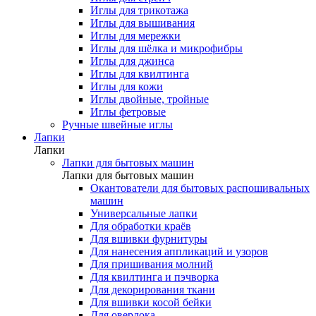
Иглы для трикотажа
Иглы для вышивания
Иглы для мережки
Иглы для шёлка и микрофибры
Иглы для джинса
Иглы для квилтинга
Иглы для кожи
Иглы двойные, тройные
Иглы фетровые
Ручные швейные иглы
Лапки
Лапки
Лапки для бытовых машин
Лапки для бытовых машин
Окантователи для бытовых распошивальных
машин
Универсальные лапки
Для обработки краёв
Для вшивки фурнитуры
Для нанесения аппликаций и узоров
Для пришивания молний
Для квилтинга и пэчворка
Для декорирования ткани
Для вшивки косой бейки
Для оверлока