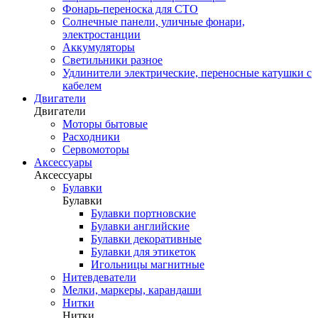
Фонарь-переноска для СТО
Солнечные панели, уличные фонари,
электростанции
Аккумуляторы
Светильники разное
Удлинители электрические, переносные катушки с
кабелем
Двигатели
Двигатели
Моторы бытовые
Расходники
Сервомоторы
Аксессуары
Аксессуары
Булавки
Булавки
Булавки портновские
Булавки английские
Булавки декоративные
Булавки для этикеток
Игольницы магнитные
Нитевдеватели
Мелки, маркеры, карандаши
Нитки
Нитки