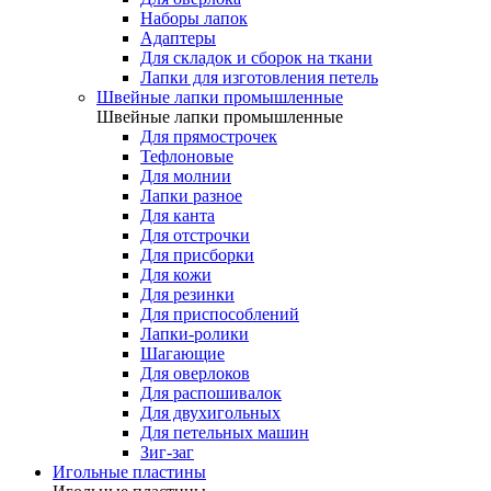
Наборы лапок
Адаптеры
Для складок и сборок на ткани
Лапки для изготовления петель
Швейные лапки промышленные
Швейные лапки промышленные
Для прямострочек
Тефлоновые
Для молнии
Лапки разное
Для канта
Для отстрочки
Для присборки
Для кожи
Для резинки
Для приспособлений
Лапки-ролики
Шагающие
Для оверлоков
Для распошивалок
Для двухигольных
Для петельных машин
Зиг-заг
Игольные пластины