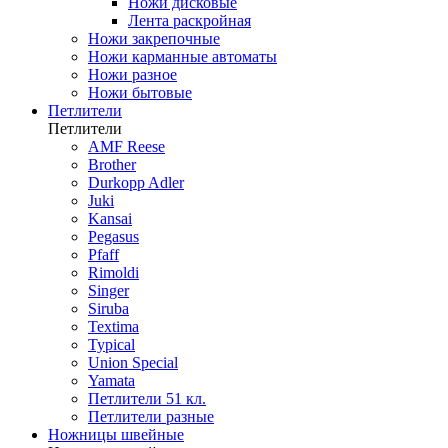
Ножи дисковые
Лента раскройная
Ножи закрепочные
Ножи карманные автоматы
Ножи разное
Ножи бытовые
Петлители
Петлители
AMF Reese
Brother
Durkopp Adler
Juki
Kansai
Pegasus
Pfaff
Rimoldi
Singer
Siruba
Textima
Typical
Union Special
Yamata
Петлители 51 кл.
Петлители разные
Ножницы швейные