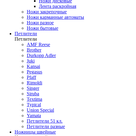
Ножи дисковые
Лента раскройная
Ножи закрепочные
Ножи карманные автоматы
Ножи разное
Ножи бытовые
Петлители
Петлители
AMF Reese
Brother
Durkopp Adler
Juki
Kansai
Pegasus
Pfaff
Rimoldi
Singer
Siruba
Textima
Typical
Union Special
Yamata
Петлители 51 кл.
Петлители разные
Ножницы швейные