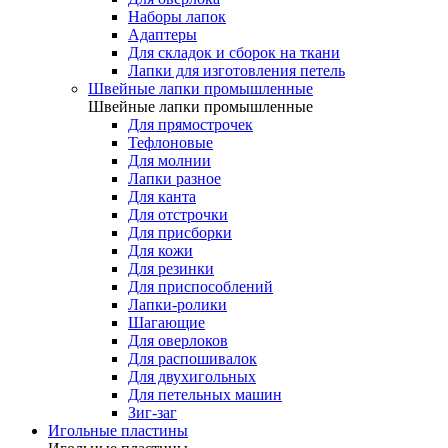
Наборы лапок
Адаптеры
Для складок и сборок на ткани
Лапки для изготовления петель
Швейные лапки промышленные
Швейные лапки промышленные
Для прямострочек
Тефлоновые
Для молнии
Лапки разное
Для канта
Для отстрочки
Для присборки
Для кожи
Для резинки
Для приспособлений
Лапки-ролики
Шагающие
Для оверлоков
Для распошивалок
Для двухигольных
Для петельных машин
Зиг-заг
Игольные пластины