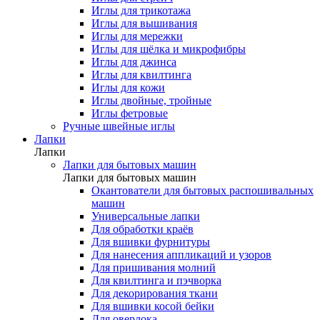
Иглы для трикотажа
Иглы для вышивания
Иглы для мережки
Иглы для шёлка и микрофибры
Иглы для джинса
Иглы для квилтинга
Иглы для кожи
Иглы двойные, тройные
Иглы фетровые
Ручные швейные иглы
Лапки
Лапки
Лапки для бытовых машин
Лапки для бытовых машин
Окантователи для бытовых распошивальных
машин
Универсальные лапки
Для обработки краёв
Для вшивки фурнитуры
Для нанесения аппликаций и узоров
Для пришивания молний
Для квилтинга и пэчворка
Для декорирования ткани
Для вшивки косой бейки
Для оверлока