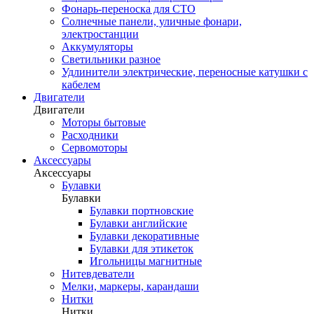
Фонарь-переноска для СТО
Солнечные панели, уличные фонари,
электростанции
Аккумуляторы
Светильники разное
Удлинители электрические, переносные катушки с
кабелем
Двигатели
Двигатели
Моторы бытовые
Расходники
Сервомоторы
Аксессуары
Аксессуары
Булавки
Булавки
Булавки портновские
Булавки английские
Булавки декоративные
Булавки для этикеток
Игольницы магнитные
Нитевдеватели
Мелки, маркеры, карандаши
Нитки
Нитки