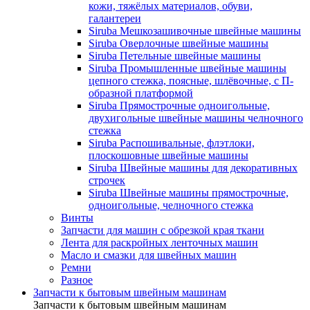
кожи, тяжёлых материалов, обуви,
галантереи
Siruba Мешкозашивочные швейные машины
Siruba Оверлочные швейные машины
Siruba Петельные швейные машины
Siruba Промышленные швейные машины
цепного стежка, поясные, шлёвочные, с П-
образной платформой
Siruba Прямострочные одноигольные,
двухигольные швейные машины челночного
стежка
Siruba Распошивальные, флэтлоки,
плоскошовные швейные машины
Siruba Швейные машины для декоративных
строчек
Siruba Швейные машины прямострочные,
одноигольные, челночного стежка
Винты
Запчасти для машин с обрезкой края ткани
Лента для раскройных ленточных машин
Масло и смазки для швейных машин
Ремни
Разное
Запчасти к бытовым швейным машинам
Запчасти к бытовым швейным машинам