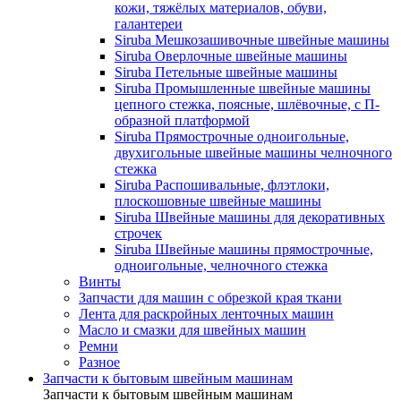
кожи, тяжёлых материалов, обуви,
галантереи
Siruba Мешкозашивочные швейные машины
Siruba Оверлочные швейные машины
Siruba Петельные швейные машины
Siruba Промышленные швейные машины
цепного стежка, поясные, шлёвочные, с П-
образной платформой
Siruba Прямострочные одноигольные,
двухигольные швейные машины челночного
стежка
Siruba Распошивальные, флэтлоки,
плоскошовные швейные машины
Siruba Швейные машины для декоративных
строчек
Siruba Швейные машины прямострочные,
одноигольные, челночного стежка
Винты
Запчасти для машин с обрезкой края ткани
Лента для раскройных ленточных машин
Масло и смазки для швейных машин
Ремни
Разное
Запчасти к бытовым швейным машинам
Запчасти к бытовым швейным машинам