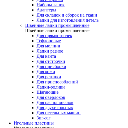
Наборы лапок
Адаптеры
Для складок и сборок на ткани
Лапки для изготовления петель
Швейные лапки промышленные
Швейные лапки промышленные
Для прямострочек
Тефлоновые
Для молнии
Лапки разное
Для канта
Для отстрочки
Для присборки
Для кожи
Для резинки
Для приспособлений
Лапки-ролики
Шагающие
Для оверлоков
Для распошивалок
Для двухигольных
Для петельных машин
Зиг-заг
Игольные пластины