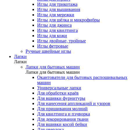
Иглы для трикотажа
Иглы для вышивания
Иглы для мережки
Иглы для шёлка и микрофибры
Иглы для джинса
Иглы для квилтинга
Иглы для кожи
Иглы двойные, тройные
Иглы фетровые
Ручные швейные иглы
Лапки
Лапки
Лапки для бытовых машин
Лапки для бытовых машин
Окантователи для бытовых распошивальных
машин
Универсальные лапки
Для обработки краёв
Для вшивки фурнитуры
Для нанесения аппликаций и узоров
Для пришивания молний
Для квилтинга и пэчворка
Для декорирования ткани
Для вшивки косой бейки
Для оверлока