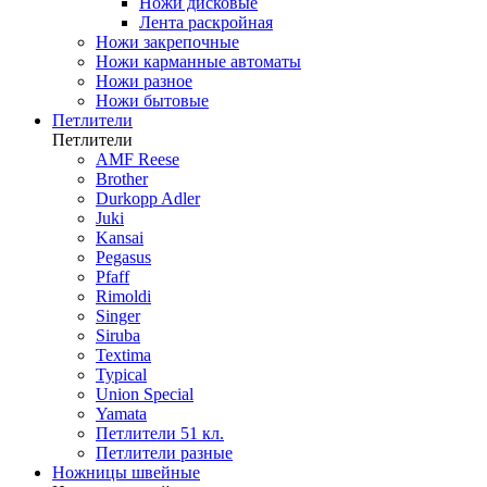
Ножи дисковые
Лента раскройная
Ножи закрепочные
Ножи карманные автоматы
Ножи разное
Ножи бытовые
Петлители
Петлители
AMF Reese
Brother
Durkopp Adler
Juki
Kansai
Pegasus
Pfaff
Rimoldi
Singer
Siruba
Textima
Typical
Union Special
Yamata
Петлители 51 кл.
Петлители разные
Ножницы швейные