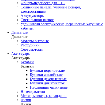
Фонарь-переноска для СТО
Солнечные панели, уличные фонари,
электростанции
Аккумуляторы
Светильники разное
Удлинители электрические, переносные катушки с
кабелем
Двигатели
Двигатели
Моторы бытовые
Расходники
Сервомоторы
Аксессуары
Аксессуары
Булавки
Булавки
Булавки портновские
Булавки английские
Булавки декоративные
Булавки для этикеток
Игольницы магнитные
Нитевдеватели
Мелки, маркеры, карандаши
Нитки
Нитки