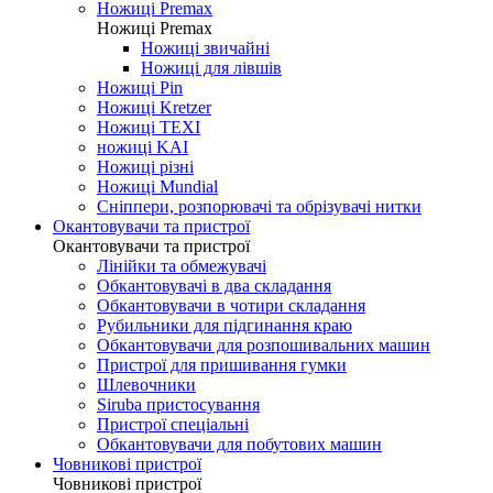
Ножиці Jin Jian
Ножиці De Xian
Ножиці Taksun
Ножиці Premax
Ножиці Premax
Ножиці звичайні
Ножиці для лівшів
Ножиці Pin
Ножиці Kretzer
Ножиці TEXI
ножиці KAI
Ножиці різні
Ножиці Mundial
Сніппери, розпорювачі та обрізувачі нитки
Окантовувачи та пристрої
Окантовувачи та пристрої
Лінійки та обмежувачі
Обкантовувачі в два складання
Обкантовувачи в чотири складання
Рубильники для підгинання краю
Обкантовувачи для розпошивальних машин
Пристрої для пришивання гумки
Шлевочники
Siruba пристосування
Пристрої спеціальні