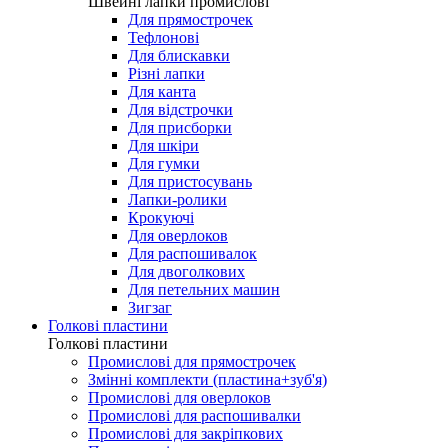
Лапки для виготовлення петель
Швейні лапки промислові
Швейні лапки промислові
Для прямострочек
Тефлонові
Для блискавки
Різні лапки
Для канта
Для відстрочки
Для присборки
Для шкіри
Для гумки
Для пристосувань
Лапки-ролики
Крокуючі
Для оверлоков
Для распошивалок
Для двоголкових
Для петельних машин
Зигзаг
Голкові пластини
Голкові пластини
Промислові для прямострочек
Змінні комплекти (пластина+зуб'я)