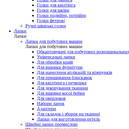
Голки для мережки
Голки для шовку і мікрофібри
Голки для джинса
Голки для квілтінга
Голки для шкіри
Голки подвійні, потрійні
Голки фетрові
Ручні швацькі голки
Лапки
Лапки
Лапки для побутових машин
Лапки для побутових машин
Обкантовувачі для побутових розпошивальни
Універсальні лапки
Для обробки країв
Для вшивки фурнітури
Для нанесення аплікацій та візерунків
Для пришивання блискавок
Для квілтинга і печворка
Для декорування тканини
Для вшивки косої бейки
Для оверлоков
Набори лапок
Адаптери
Для складок і зборок на тканині