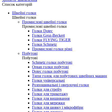
0.00 грн.
Зробити замовлення
Список категорій
Швейні голки
Швейні голки
Промислові швейні голки
Промислові швейні голки
Голки Dotec
Голки Groz-Beckert
Голки FLYING TIGER
Голки Schmetz
Промислові голки різні
Побутові
Побутові
Schmetz голки побутові
Organ голки побутові
Dotec голки побутові
Типи голок для побутових швейних машин
Голки універсальні
Розпошивальні і оверлочні голки
Голки для стрейч
Голки для трикотажу
Голки для вишивання