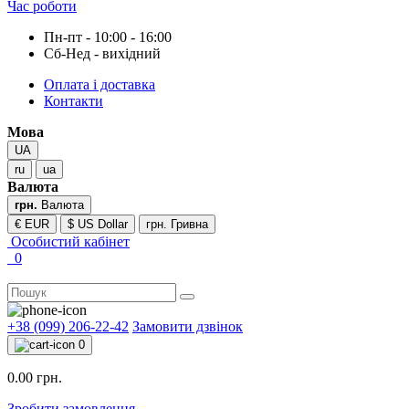
Час роботи
Пн-пт - 10:00 - 16:00
Сб-Нед - вихідний
Оплата і доставка
Контакти
Мова
UA
ru
ua
Валюта
грн.
Валюта
€ EUR
$ US Dollar
грн. Гривна
Особистий кабінет
0
+38 (099) 206-22-42
Замовити дзвінок
0