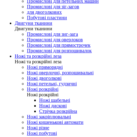
Промислові для оверлоков
Промислові для распошивалки
Промислові для закріпкових
Промислові для петельних машин
Промислові для зіг-загов
для двоголкових
Побутові пластини
Двигуни тканини
Двигуни тканини
Промислові для зиг-зага
Промислові для оверлоков
Промислові для прямострочек
Промислові для розпошивалок
Ножі та розкрійні леза
Ножі та розкрійні леза
Ножі пряморядні
Ножі оверлочні, розпошивальні
Ножі двоголкові
Ножі петельні, гудзичні
Ножі розкрійні
Ножі розкрійні
Ножі шабельні
Ножі дискові
Стрічка розкрійна
Ножі закріплювальні