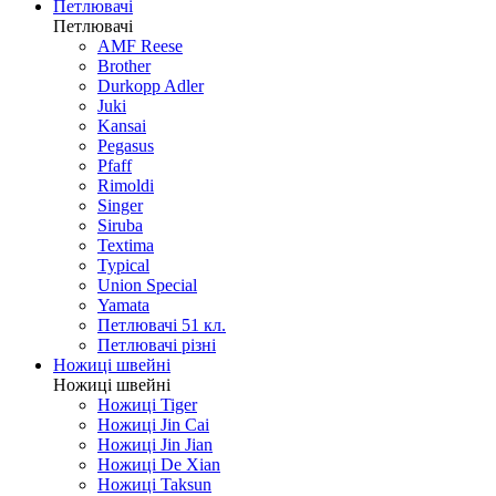
Ножі кишенькові автомати
Ножі різне
Ножі побутові
Петлювачі
Петлювачі
AMF Reese
Brother
Durkopp Adler
Juki
Kansai
Pegasus
Pfaff
Rimoldi
Singer
Siruba
Textima
Typical
Union Special
Yamata
Петлювачі 51 кл.
Петлювачі різні
Ножиці швейні
Ножиці швейні
Ножиці Tiger
Ножиці Jin Cai