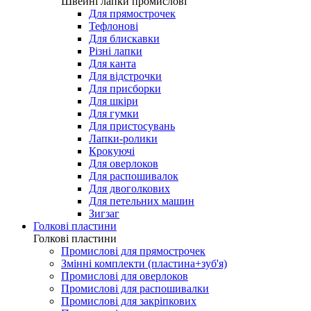
Лапки для виготовлення петель
Швейні лапки промислові
Швейні лапки промислові
Для прямострочек
Тефлонові
Для блискавки
Різні лапки
Для канта
Для відстрочки
Для присборки
Для шкіри
Для гумки
Для пристосувань
Лапки-ролики
Крокуючі
Для оверлоков
Для распошивалок
Для двоголкових
Для петельних машин
Зигзаг
Голкові пластини
Голкові пластини
Промислові для прямострочек
Змінні комплекти (пластина+зуб'я)