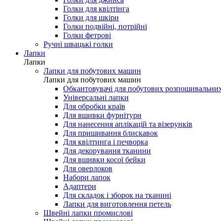
Голки для мережки
Голки для шовку і мікрофібри
Голки для джинса
Голки для квілтінга
Голки для шкіри
Голки подвійні, потрійні
Голки фетрові
Ручні швацькі голки
Лапки
Лапки
Лапки для побутових машин
Лапки для побутових машин
Обкантовувачі для побутових розпошивальни
Універсальні лапки
Для обробки країв
Для вшивки фурнітури
Для нанесення аплікацій та візерунків
Для пришивання блискавок
Для квілтинга і печворка
Для декорування тканини
Для вшивки косої бейки
Для оверлоков
Набори лапок
Адаптери
Для складок і зборок на тканині