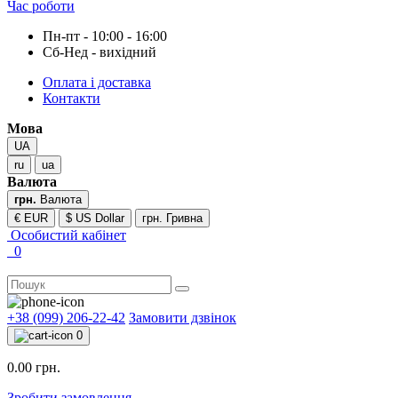
Час роботи
Пн-пт - 10:00 - 16:00
Сб-Нед - вихідний
Оплата і доставка
Контакти
Мова
UA
ru
ua
Валюта
грн.
Валюта
€ EUR
$ US Dollar
грн. Гривна
Особистий кабінет
0
+38 (099) 206-22-42
Замовити дзвінок
0