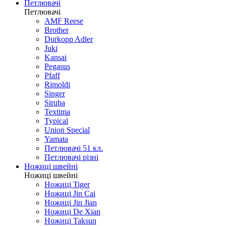
Ножі кишенькові автомати
Ножі різне
Ножі побутові
Петлювачі
Петлювачі
AMF Reese
Brother
Durkopp Adler
Juki
Kansai
Pegasus
Pfaff
Rimoldi
Singer
Siruba
Textima
Typical
Union Special
Yamata
Петлювачі 51 кл.
Петлювачі різні
Ножиці швейні
Ножиці швейні
Ножиці Tiger
Ножиці Jin Cai