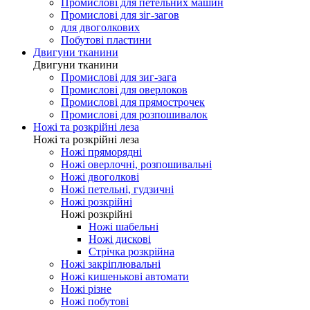
Промислові для оверлоков
Промислові для распошивалки
Промислові для закріпкових
Промислові для петельних машин
Промислові для зіг-загов
для двоголкових
Побутові пластини
Двигуни тканини
Двигуни тканини
Промислові для зиг-зага
Промислові для оверлоков
Промислові для прямострочек
Промислові для розпошивалок
Ножі та розкрійні леза
Ножі та розкрійні леза
Ножі пряморядні
Ножі оверлочні, розпошивальні
Ножі двоголкові
Ножі петельні, гудзичні
Ножі розкрійні
Ножі розкрійні
Ножі шабельні
Ножі дискові
Стрічка розкрійна
Ножі закріплювальні