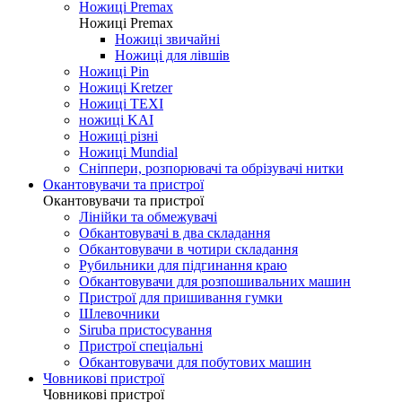
Ножиці Jin Jian
Ножиці De Xian
Ножиці Taksun
Ножиці Premax
Ножиці Premax
Ножиці звичайні
Ножиці для лівшів
Ножиці Pin
Ножиці Kretzer
Ножиці TEXI
ножиці KAI
Ножиці різні
Ножиці Mundial
Сніппери, розпорювачі та обрізувачі нитки
Окантовувачи та пристрої
Окантовувачи та пристрої
Лінійки та обмежувачі
Обкантовувачі в два складання
Обкантовувачи в чотири складання
Рубильники для підгинання краю
Обкантовувачи для розпошивальних машин
Пристрої для пришивання гумки
Шлевочники
Siruba пристосування
Пристрої спеціальні