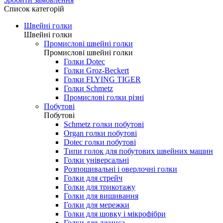
0.00 грн.
Зробити замовлення
Список категорій
Швейні голки
Швейні голки
Промислові швейні голки
Промислові швейні голки
Голки Dotec
Голки Groz-Beckert
Голки FLYING TIGER
Голки Schmetz
Промислові голки різні
Побутові
Побутові
Schmetz голки побутові
Organ голки побутові
Dotec голки побутові
Типи голок для побутових швейних машин
Голки універсальні
Розпошивальні і оверлочні голки
Голки для стрейч
Голки для трикотажу
Голки для вишивання