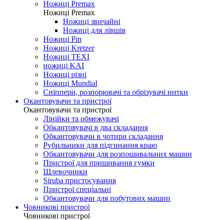
Ножиці Jin Jian
Ножиці De Xian
Ножиці Taksun
Ножиці Premax
Ножиці Premax
Ножиці звичайні
Ножиці для лівшів
Ножиці Pin
Ножиці Kretzer
Ножиці TEXI
ножиці KAI
Ножиці різні
Ножиці Mundial
Сніппери, розпорювачі та обрізувачі нитки
Окантовувачи та пристрої
Окантовувачи та пристрої
Лінійки та обмежувачі
Обкантовувачі в два складання
Обкантовувачи в чотири складання
Рубильники для підгинання краю
Обкантовувачи для розпошивальних машин
Пристрої для пришивання гумки
Шлевочники
Siruba пристосування
Пристрої спеціальні