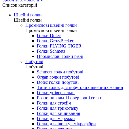
0.00 грн.
Зробити замовлення
Список категорій
Швейні голки
Швейні голки
Промислові швейні голки
Промислові швейні голки
Голки Dotec
Голки Groz-Beckert
Голки FLYING TIGER
Голки Schmetz
Промислові голки різні
Побутові
Побутові
Schmetz голки побутові
Organ голки побутові
Dotec голки побутові
Типи голок для побутових швейних машин
Голки універсальні
Розпошивальні і оверлочні голки
Голки для стрейч
Голки для трикотажу
Голки для вишивання