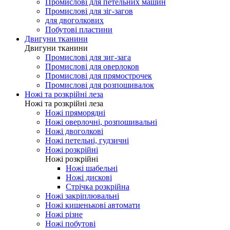
Промислові для оверлоков
Промислові для распошивалки
Промислові для закріпкових
Промислові для петельних машин
Промислові для зіг-загов
для двоголкових
Побутові пластини
Двигуни тканини
Двигуни тканини
Промислові для зиг-зага
Промислові для оверлоков
Промислові для прямострочек
Промислові для розпошивалок
Ножі та розкрійні леза
Ножі та розкрійні леза
Ножі пряморядні
Ножі оверлочні, розпошивальні
Ножі двоголкові
Ножі петельні, гудзичні
Ножі розкрійні
Ножі розкрійні
Ножі шабельні
Ножі дискові
Стрічка розкрійна
Ножі закріплювальні