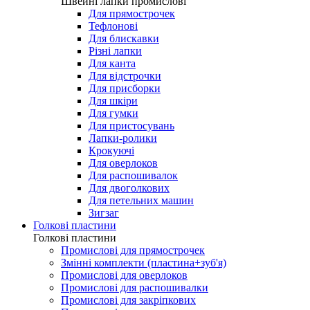
Лапки для виготовлення петель
Швейні лапки промислові
Швейні лапки промислові
Для прямострочек
Тефлонові
Для блискавки
Різні лапки
Для канта
Для відстрочки
Для присборки
Для шкіри
Для гумки
Для пристосувань
Лапки-ролики
Крокуючі
Для оверлоков
Для распошивалок
Для двоголкових
Для петельних машин
Зигзаг
Голкові пластини
Голкові пластини
Промислові для прямострочек
Змінні комплекти (пластина+зуб'я)