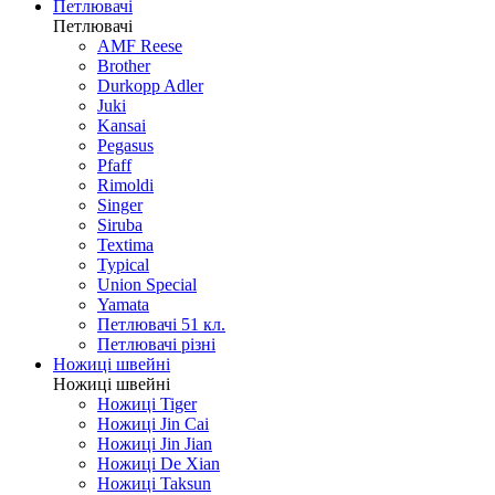
Ножі кишенькові автомати
Ножі різне
Ножі побутові
Петлювачі
Петлювачі
AMF Reese
Brother
Durkopp Adler
Juki
Kansai
Pegasus
Pfaff
Rimoldi
Singer
Siruba
Textima
Typical
Union Special
Yamata
Петлювачі 51 кл.
Петлювачі різні
Ножиці швейні
Ножиці швейні
Ножиці Tiger
Ножиці Jin Cai