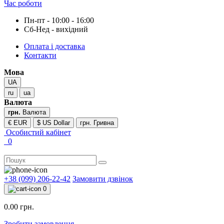
Час роботи
Пн-пт - 10:00 - 16:00
Сб-Нед - вихідний
Оплата і доставка
Контакти
Мова
UA
ru
ua
Валюта
грн.
Валюта
€ EUR
$ US Dollar
грн. Гривна
Особистий кабінет
0
+38 (099) 206-22-42
Замовити дзвінок
0