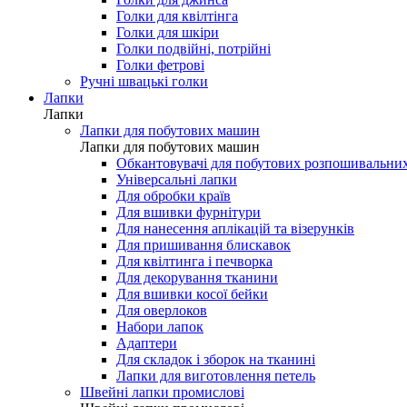
Голки для мережки
Голки для шовку і мікрофібри
Голки для джинса
Голки для квілтінга
Голки для шкіри
Голки подвійні, потрійні
Голки фетрові
Ручні швацькі голки
Лапки
Лапки
Лапки для побутових машин
Лапки для побутових машин
Обкантовувачі для побутових розпошивальни
Універсальні лапки
Для обробки країв
Для вшивки фурнітури
Для нанесення аплікацій та візерунків
Для пришивання блискавок
Для квілтинга і печворка
Для декорування тканини
Для вшивки косої бейки
Для оверлоков
Набори лапок
Адаптери
Для складок і зборок на тканині